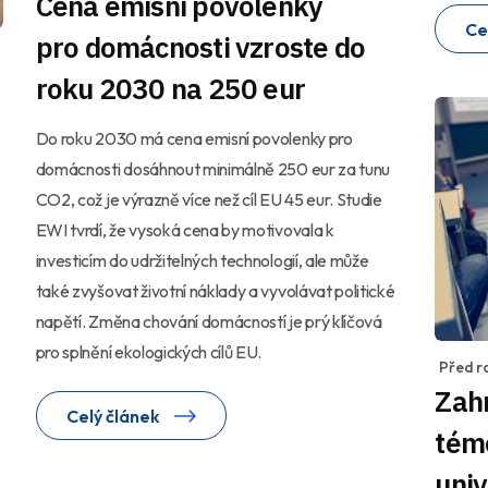
Cena emisní povolenky
Ce
pro domácnosti vzroste do
roku 2030 na 250 eur
Do roku 2030 má cena emisní povolenky pro
domácnosti dosáhnout minimálně 250 eur za tunu
CO2, což je výrazně více než cíl EU 45 eur. Studie
EWI tvrdí, že vysoká cena by motivovala k
investicím do udržitelných technologií, ale může
také zvyšovat životní náklady a vyvolávat politické
napětí. Změna chování domácností je prý klíčová
pro splnění ekologických cílů EU.
Před r
Zahr
Celý článek
tém
univ