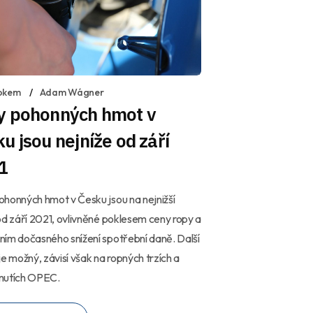
okem
Adam Wágner
y pohonných hmot v
u jsou nejníže od září
1
honných hmot v Česku jsou na nejnižší
od září 2021, ovlivněné poklesem ceny ropy a
ím dočasného snížení spotřební daně. Další
je možný, závisí však na ropných trzích a
nutích OPEC.