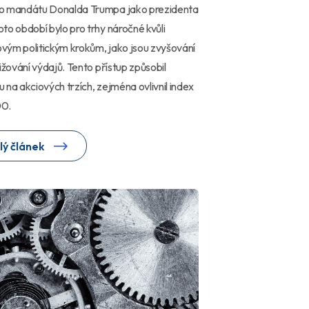
o mandátu Donalda Trumpa jako prezidenta
to období bylo pro trhy náročné kvůli
ým politickým krokům, jako jsou zvyšování
nižování výdajů. Tento přístup způsobil
itu na akciových trzích, zejména ovlivnil index
0.
lý článek