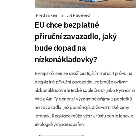
Před rokem
Jiří Padevěd
EU chce bezplatné
příruční zavazadlo, jaký
bude dopad na
nízkonákladovky?
Evropská unie se snaží cestujícím zaručit právo na
bezplatné příruční zavazadlo, což může ovlivnit
nízkonákladové letecké společnosti jako Ryanair a
Wizz Air. Ty generují významné příjmy z poplatků
na zavazadla, jež pomáhají udržovat nízké ceny
letenek. Regulace může vést k růstu cen letenek a
ekologickým paradoxům.