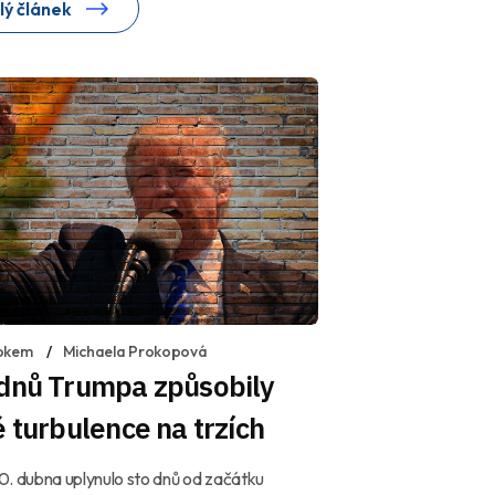
lý článek
okem
Michaela Prokopová
 dnů Trumpa způsobily
é turbulence na trzích
. dubna uplynulo sto dnů od začátku