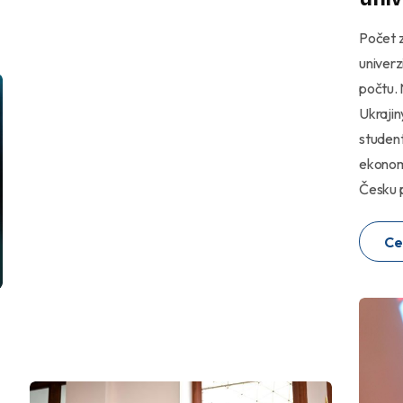
Počet z
univerz
počtu. 
Ukrajin
student
ekonomi
Česku p
Ce