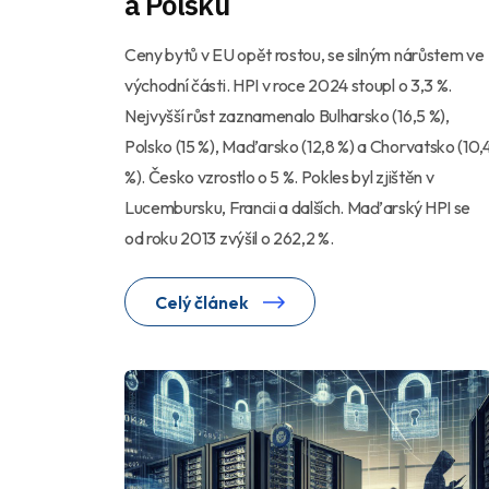
a Polsku
Ceny bytů v EU opět rostou, se silným nárůstem ve
východní části. HPI v roce 2024 stoupl o 3,3 %.
Nejvyšší růst zaznamenalo Bulharsko (16,5 %),
Polsko (15 %), Maďarsko (12,8 %) a Chorvatsko (10,
%). Česko vzrostlo o 5 %. Pokles byl zjištěn v
Lucembursku, Francii a dalších. Maďarský HPI se
od roku 2013 zvýšil o 262,2 %.
Celý článek