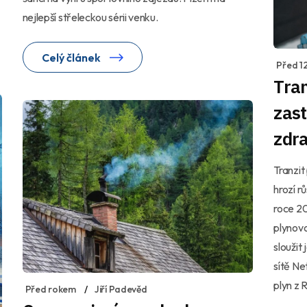
nejlepší střeleckou sérii venku.
Celý článek
Před 12
Tran
zast
zdra
Tranzit
hrozí r
roce 2
plynovo
sloužit
sítě N
plyn z 
Před rokem
Jiří Padevěd