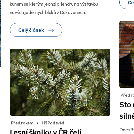
Ce
kunem se kterým jednal o tendru na výstavbu
nových jaderných bloků v Dukovanech.
Celý článek
Před r
Sto
siln
Před rokem
Jiří Padevěd
Dnes 30
Lesní školky v ČR čelí