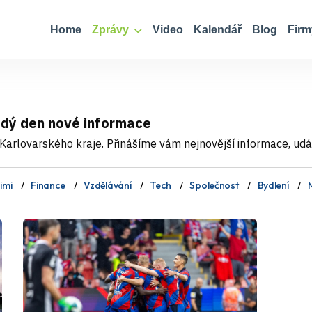
Home
Zprávy
Video
Kalendář
Blog
Firm
ždý den nové informace
Karlovarského kraje. Přinášíme vám nejnovější informace, událo
imi
Finance
Vzdělávání
Tech
Společnost
Bydlení
M