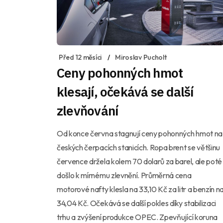
Před 12 měsíci
Miroslav Pucholt
Ceny pohonných hmot
klesají, očekává se další
zlevňování
Od konce června stagnují ceny pohonných hmot na
českých čerpacích stanicích. Ropa brent se většinu
července držela kolem 70 dolarů za barel, ale poté
došlo k mírnému zlevnění. Průměrná cena
motorové nafty klesla na 33,10 Kč za litr a benzín n
34,04 Kč. Očekává se další pokles díky stabilizaci
trhu a zvýšení produkce OPEC. Zpevňující koruna