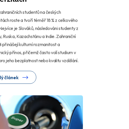
ahraničních studentů na českých
itách roste a tvoří téměř 18 % z celkového
Nejvíce je Slováků, následováni studenty z
y, Ruska, Kazachstánu a Indie. Zahraniční
i přinášejí kulturní rozmanitost a
cký přínos, přičemž často volí studium v
ro jeho bezplatnost nebo kvalitu vzdělání.
lý článek