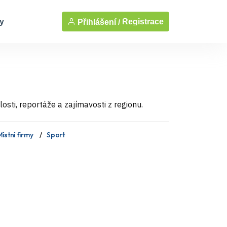
y
Registrace
Přihlášení /
sti, reportáže a zajímavosti z regionu.
ístní firmy
Sport