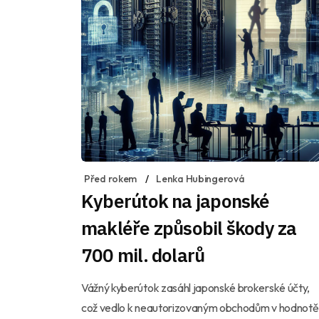
Před rokem
Lenka Hubingerová
Kyberútok na japonské
makléře způsobil škody za
700 mil. dolarů
Vážný kyberútok zasáhl japonské brokerské účty,
což vedlo k neautorizovaným obchodům v hodnotě