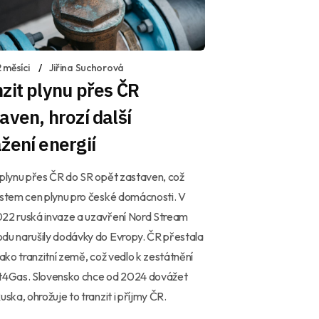
 měsíci
Jiřina Suchorová
zit plynu přes ČR
aven, hrozí další
žení energií
 plynu přes ČR do SR opět zastaven, což
ůstem cen plynu pro české domácnosti. V
022 ruská invaze a uzavření Nord Stream
du narušily dodávky do Evropy. ČR přestala
 jako tranzitní země, což vedlo k zestátnění
et4Gas. Slovensko chce od 2024 dovážet
Ruska, ohrožuje to tranzit i příjmy ČR.