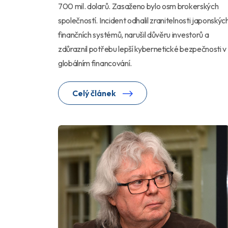
700 mil. dolarů. Zasaženo bylo osm brokerských
společností. Incident odhalil zranitelnosti japonskýc
finančních systémů, narušil důvěru investorů a
zdůraznil potřebu lepší kybernetické bezpečnosti v
globálním financování.
Celý článek