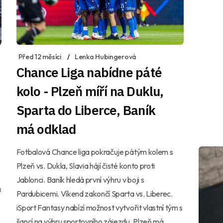
Před 12 měsíci
Lenka Hubingerová
Chance Liga nabídne páté
kolo - Plzeň míří na Duklu,
Sparta do Liberce, Baník
má odklad
Fotbalová Chance liga pokračuje pátým kolem s
Plzeň vs. Dukla, Slavia hájí čisté konto proti
Jablonci. Baník hledá první výhru v boji s
a
Pardubicemi. Víkend zakončí Sparta vs. Liberec.
iSport Fantasy nabízí možnost vytvořit vlastní tým s
šancí na výhru sportovního zájezdu. Plzeň má