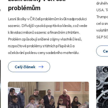
druhéh
problémům
h
USA. To
Trumpov
Lesní školky v ČR čelí problémům kvůli nadprodukci
cel a s
sazenic. Dřívější vysoká poptávka klesla, což vede
volatil
k likvidaci milionů sazenic a finančním ztrátám.
S&P 50
Problém způsobují snížené zájmy vlastníků lesů,
rozpočtové problémy státních příspěvků a
Ce
očekávání poklesu ceny sadebního materiálu.
Celý článek