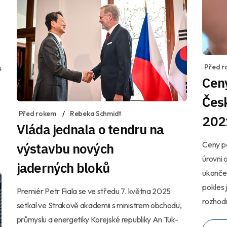
Před r
4
Cen
Česk
Před rokem
Rebeka Schmidt
202
Vláda jednala o tendru na
Ceny po
výstavbu nových
úrovni 
jaderných bloků
ukončen
pokles 
Premiér Petr Fiala se ve středu 7. května 2025
rozhod
setkal ve Strakově akademii s ministrem obchodu,
průmyslu a energetiky Korejské republiky An Tuk-