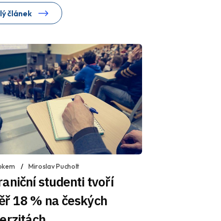
lý článek
okem
Miroslav Pucholt
aniční studenti tvoří
ěř 18 % na českých
erzitách