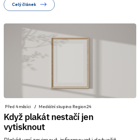
Celý článek
Před 4 měsíci
Mediální skupina Region24
Když plakát nestačí jen
vytisknout
Plakát umí zaujmout, informovat i dotvořit