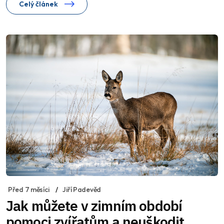
Celý článek
Před 7 měsíci
Jiří Padevěd
Jak můžete v zimním období
pomoci zvířatům a neuškodit