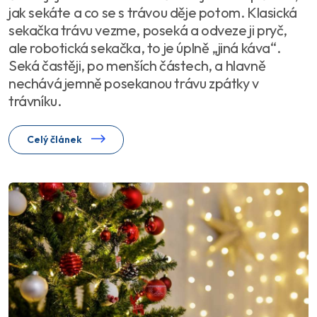
jak sekáte a co se s trávou děje potom. Klasická
sekačka trávu vezme, poseká a odveze ji pryč,
ale robotická sekačka, to je úplně „jiná káva“.
Seká častěji, po menších částech, a hlavně
nechává jemně posekanou trávu zpátky v
trávníku.
Celý článek