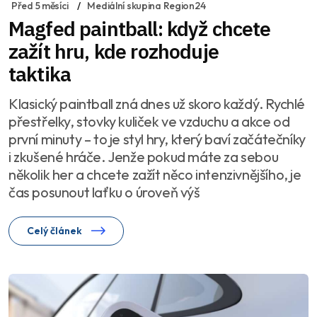
Před 5 měsíci
Mediální skupina Region24
Magfed paintball: když chcete
zažít hru, kde rozhoduje
taktika
Klasický paintball zná dnes už skoro každý. Rychlé
přestřelky, stovky kuliček ve vzduchu a akce od
první minuty – to je styl hry, který baví začátečníky
i zkušené hráče. Jenže pokud máte za sebou
několik her a chcete zažít něco intenzivnějšího, je
čas posunout laťku o úroveň výš
Celý článek