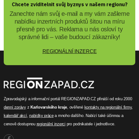
světýlek, zatím přes 8 milionů
pro neziskovky
Vánoční sbírka Rozsviťme Česko přidala přes 28
tisíc světýlek a vybrala přes 8 milionů Kč. Projekt
podporuje 15 neziskovek včetně pražského
proFem a hospicu sv. Zdislavy. Sbírka běží do
31.12.2025.
Celý článek