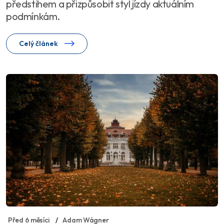
předstihem a přizpůsobit styl jízdy aktuálním
podmínkám.
Celý článek
Před 6 měsíci
Adam Wágner