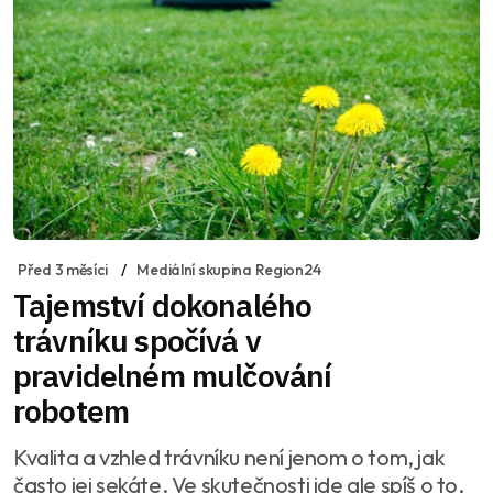
Před 3 měsíci
Mediální skupina Region24
Tajemství dokonalého
trávníku spočívá v
pravidelném mulčování
robotem
Kvalita a vzhled trávníku není jenom o tom, jak
často jej sekáte. Ve skutečnosti jde ale spíš o to,