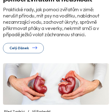
Praktické rady, jak pomoci zvířatům v zimě:
nerušit přírodu, mít psy na vodítku, nabídnout
nezamrzající vodu, zachovat úkryty, správně
přikrmovat ptáky a veverky, nekrmit srnčí a v
případě ježků volat záchrannou stanici.
Celý článek
Před 7 měsíci
Jiří Padevěd