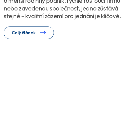
o menší rodinný podnik, rychle rostoucí firmu
nebo zavedenou společnost, jedno zůstává
stejné – kvalitní zázemí pro jednání je klíčové.
Celý článek