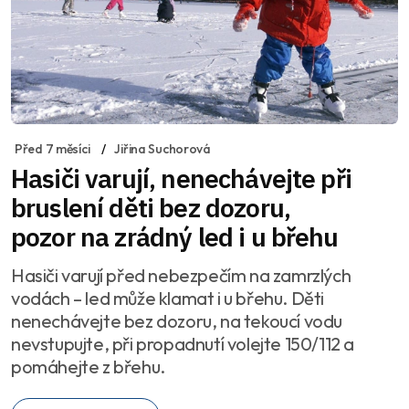
Před 7 měsíci
Jiřina Suchorová
Hasiči varují, nenechávejte při
bruslení děti bez dozoru,
pozor na zrádný led i u břehu
Hasiči varují před nebezpečím na zamrzlých
vodách – led může klamat i u břehu. Děti
nenechávejte bez dozoru, na tekoucí vodu
nevstupujte, při propadnutí volejte 150/112 a
pomáhejte z břehu.