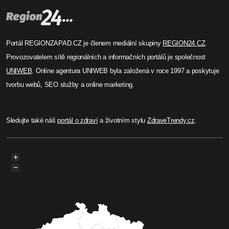
Před 11 měsíci
Jiřina Suchorová
Proč jste přes den unavení, ale
v noci nemůžete usnout?
Cítíte se přes den vyčerpaní, ale když si večer
lehnete do postele, spánek nepřichází? Tento
rozpor může mít řadu příčin – od nepravidelného
cirkadiánního rytmu, přes stres a úzkosti, až po
vliv kofeinu či moderních technologií. Pojďme se
podívat na nejčastější důvody a co s nimi.
Celý článek