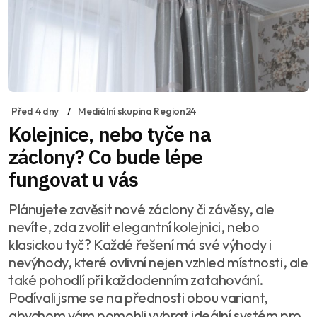
Před 4 dny
Mediální skupina Region24
Kolejnice, nebo tyče na
záclony? Co bude lépe
fungovat u vás
Plánujete zavěsit nové záclony či závěsy, ale
nevíte, zda zvolit elegantní kolejnici, nebo
klasickou tyč? Každé řešení má své výhody i
nevýhody, které ovlivní nejen vzhled místnosti, ale
také pohodlí při každodenním zatahování.
Podívali jsme se na přednosti obou variant,
abychom vám pomohli vybrat ideální systém pro