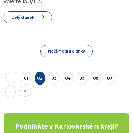
volejte 150/112.
Celý článek
Před 8 měsíci
Jiřina Suchorová
Rozsviťme Česko - 28 tisíc