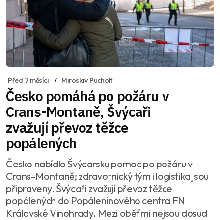
Před 7 měsíci
Miroslav Pucholt
Česko pomáhá po požáru v
Crans-Montaně, Švýcaři
zvažují převoz těžce
popálených
Česko nabídlo Švýcarsku pomoc po požáru v
Crans-Montaně; zdravotnický tým i logistika jsou
připraveny. Švýcaři zvažují převoz těžce
popálených do Popáleninového centra FN
Královské Vinohrady. Mezi oběťmi nejsou dosud