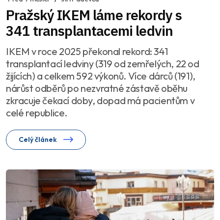
Pražský IKEM láme rekordy s
341 transplantacemi ledvin
IKEM v roce 2025 překonal rekord: 341
transplantací ledviny (319 od zemřelých, 22 od
žijících) a celkem 592 výkonů. Více dárců (191),
nárůst odběrů po nezvratné zástavě oběhu
zkracuje čekací doby, dopad má pacientům v
celé republice.
Celý článek