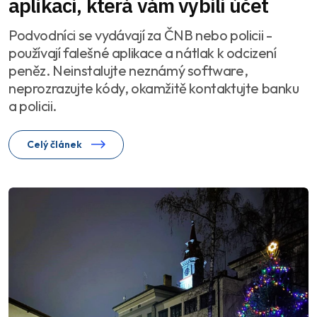
aplikací, která vám vybílí účet
Podvodníci se vydávají za ČNB nebo policii -
používají falešné aplikace a nátlak k odcizení
peněz. Neinstalujte neznámý software,
neprozrazujte kódy, okamžitě kontaktujte banku
a policii.
Celý článek