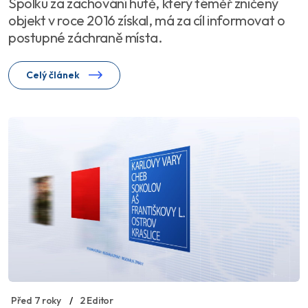
Spolku za zachování hutě, který téměř zničený
objekt v roce 2016 získal, má za cíl informovat o
postupné záchraně místa.
Celý článek
Před 7 roky
2 Editor