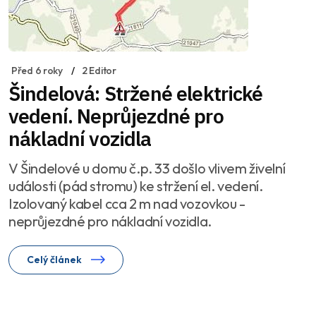
Před 6 roky
2 Editor
Šindelová: Stržené elektrické
vedení. Neprůjezdné pro
nákladní vozidla
V Šindelové u domu č.p. 33 došlo vlivem živelní
události (pád stromu) ke stržení el. vedení.
Izolovaný kabel cca 2 m nad vozovkou -
neprůjezdné pro nákladní vozidla.
Celý článek