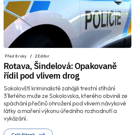
Před 8 roky
2 Editor
Rotava, Šindelová: Opakovaně
řídil pod vlivem drog
Sokolovští kriminalisté zahájili trestní stíhání
31letého muže ze Sokolovska, kterého obvinili ze
spáchání přečinů ohrožení pod vlivem návykové
látky a maření výkonu úředního rozhodnutí a
vykázání.
Celý článek