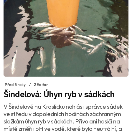
Před 5 roky
2 Editor
Šindelová: Úhyn ryb v sádkách
V Šindelové na Kraslicku nahlásil správce sádek
ve středu v dopoledních hodinách záchranným
složkám úhyn ryb v sádkách. Přivolaní hasiči na
místě změřili pH ve vodě, které bylo neutrální, a