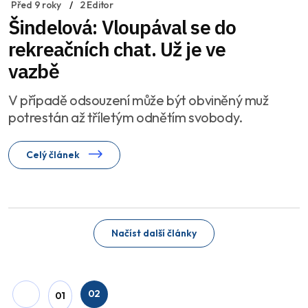
Před 9 roky
2 Editor
Šindelová: Vloupával se do
rekreačních chat. Už je ve
vazbě
V případě odsouzení může být obviněný muž
potrestán až tříletým odnětím svobody.
Celý článek
Načíst další články
02
01