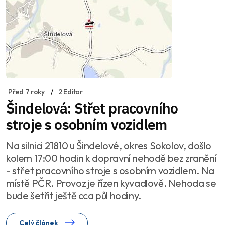
Před 7 roky
2 Editor
Šindelová: Střet pracovního
stroje s osobním vozidlem
Na silnici 21810 u Šindelové, okres Sokolov, došlo
kolem 17:00 hodin k dopravní nehodě bez zranění
- střet pracovního stroje s osobním vozidlem. Na
místě PČR. Provoz je řízen kyvadlově. Nehoda se
bude šetřit ještě cca půl hodiny.
Celý článek