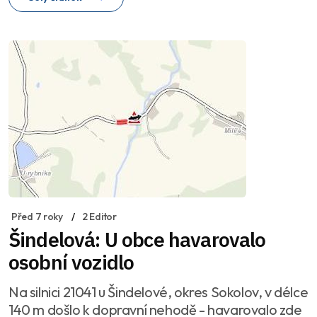
Před 7 roky
2 Editor
Šindelová: U obce havarovalo
osobní vozidlo
Na silnici 21041 u Šindelové, okres Sokolov, v délce
140 m došlo k dopravní nehodě - havarovalo zde