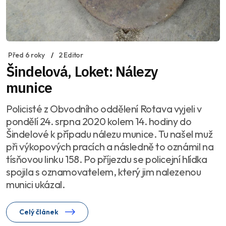
Před 6 roky
2 Editor
Šindelová, Loket: Nálezy
munice
Policisté z Obvodního oddělení Rotava vyjeli v
pondělí 24. srpna 2020 kolem 14. hodiny do
Šindelové k případu nálezu munice. Tu našel muž
při výkopových pracích a následně to oznámil na
tísňovou linku 158. Po příjezdu se policejní hlídka
spojila s oznamovatelem, který jim nalezenou
munici ukázal.
Celý článek