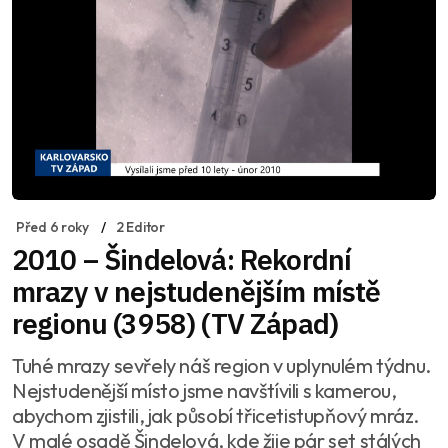
Před 6 roky
2 Editor
2010 – Šindelová: Rekordní
mrazy v nejstudenějším místě
regionu (3958) (TV Západ)
Tuhé mrazy sevřely náš region v uplynulém týdnu.
Nejstudenější místo jsme navštívili s kamerou,
abychom zjistili, jak působí třicetistupňový mráz.
V malé osadě Šindelová, kde žije pár set stálých