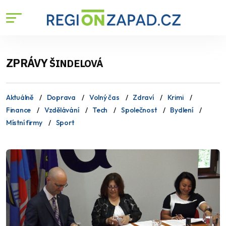
ZPRÁVY
ŠINDELOVÁ
Aktuálně
Doprava
Volný čas
Zdraví
Krimi
Finance
Vzdělávání
Tech
Společnost
Bydlení
Místní firmy
Sport