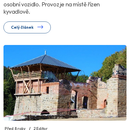
osobní vozidlo. Provoz je na místě řízen
kyvadlově.
Celý článek
Před 8 roky
2 Editor