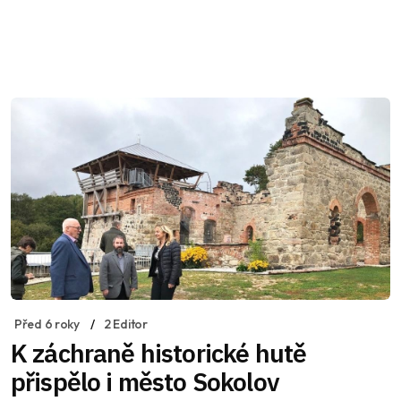
Před 6 roky
2 Editor
K záchraně historické hutě
přispělo i město Sokolov