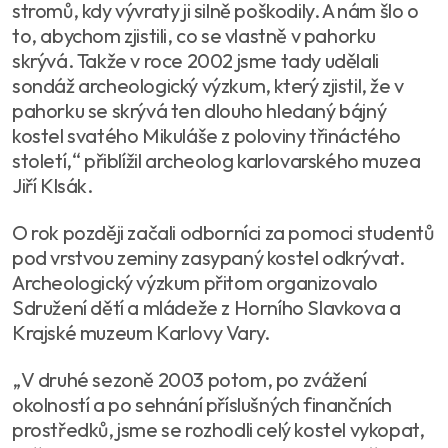
stromů, kdy vývraty ji silně poškodily. A nám šlo o
to, abychom zjistili, co se vlastně v pahorku
skrývá. Takže v roce 2002 jsme tady udělali
sondáž archeologický výzkum, který zjistil, že v
pahorku se skrývá ten dlouho hledaný bájný
kostel svatého Mikuláše z poloviny třináctého
století,“ přiblížil archeolog karlovarského muzea
Jiří Klsák.
O rok později začali odborníci za pomoci studentů
pod vrstvou zeminy zasypaný kostel odkrývat.
Archeologický výzkum přitom organizovalo
Sdružení dětí a mládeže z Horního Slavkova a
Krajské muzeum Karlovy Vary.
„V druhé sezoně 2003 potom, po zvážení
okolností a po sehnání příslušných finančních
prostředků, jsme se rozhodli celý kostel vykopat,