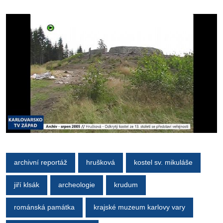
archivní reportáž
hrušková
kostel sv. mikuláše
jiří klsák
archeologie
krudum
románská památka
krajské muzeum karlovy vary