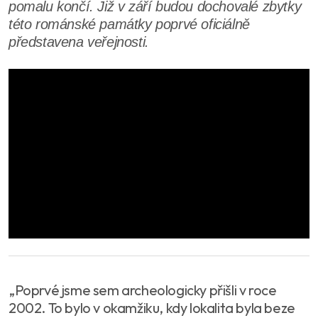
pomalu končí. Již v září budou dochovalé zbytky
této románské památky poprvé oficiálně
představena veřejnosti.
„Poprvé jsme sem archeologicky přišli v roce
2002. To bylo v okamžiku, kdy lokalita byla beze