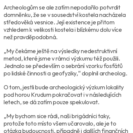
Archeologům se ale zatím nepodařilo potvrdit
domněnku, že se v sousedství kostela nacházela
středověká vesnice. Její existence je přitom
vzhledem k velikosti kostela i blízkému dolu více
než pravděpodobná.
„My čekáme ještě na výsledky nedestruktivní
metod, které jsme v rámci výzkumu též použili.
Jednalo se především o sebrání vzorku fosfátů
po lidské činnosti a geofyziky,“ doplnil archeolog.
O tom, jestli bude archeologický výzkum lokality
pod horou Krudum pokračovat i v následujících
letech, se dá zatím pouze spekulovat.
„My bychom sice rádi, naši brigádníci taky,
protože toto místo všem učarovalo, ale je to
otázka budoucnosti, případně i dalších finančních