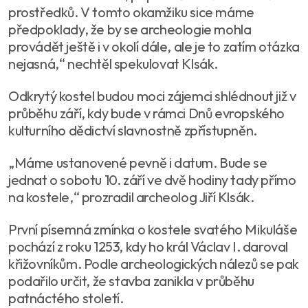
prostředků. V tomto okamžiku sice máme
předpoklady, že by se archeologie mohla
provádět ještě i v okolí dále, ale je to zatím otázka
nejasná,“ nechtěl spekulovat Klsák.
Odkrytý kostel budou moci zájemci shlédnout již v
průběhu září, kdy bude v rámci Dnů evropského
kulturního dědictví slavnostně zpřístupněn.
„Máme ustanovené pevně i datum. Bude se
jednat o sobotu 10. září ve dvě hodiny tady přímo
na kostele,“ prozradil archeolog Jiří Klsák.
První písemná zmínka o kostele svatého Mikuláše
pochází z roku 1253, kdy ho král Václav I. daroval
křižovníkům. Podle archeologických nálezů se pak
podařilo určit, že stavba zanikla v průběhu
patnáctého století.