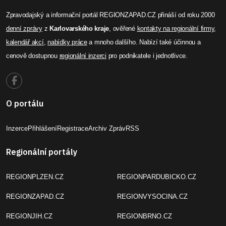
Zpravodajský a informační portál REGIONZAPAD.CZ přináší od roku 2000
denní zprávy
z
Karlovarského kraje
, ověřené
kontakty na regionální firmy
,
kalendář akcí
,
nabídky práce
a mnoho dalšího. Nabízí také účinnou a
cenově dostupnou
regionální inzerci
pro podnikatele i jednotlivce.
O portálu
Inzerce
Přihlášení
Registrace
Archiv Zpráv
RSS
Regionální portály
REGIONPLZEN.CZ
REGIONPARDUBICKO.CZ
REGIONZAPAD.CZ
REGIONVYSOCINA.CZ
REGIONJIH.CZ
REGIONBRNO.CZ