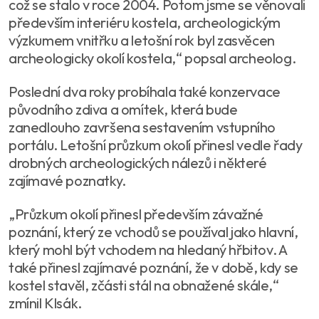
což se stalo v roce 2004. Potom jsme se věnovali
především interiéru kostela, archeologickým
výzkumem vnitřku a letošní rok byl zasvěcen
archeologicky okolí kostela,“ popsal archeolog.
Poslední dva roky probíhala také konzervace
původního zdiva a omítek, která bude
zanedlouho završena sestavením vstupního
portálu. Letošní průzkum okolí přinesl vedle řady
drobných archeologických nálezů i některé
zajímavé poznatky.
„Průzkum okolí přinesl především závažné
poznání, který ze vchodů se používal jako hlavní,
který mohl být vchodem na hledaný hřbitov. A
také přinesl zajímavé poznání, že v době, kdy se
kostel stavěl, zčásti stál na obnažené skále,“
zmínil Klsák.