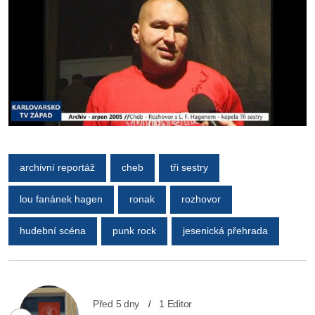
archivní reportáž
cheb
tři sestry
lou fanánek hagen
ronak
rozhovor
hudební scéna
punk rock
jesenická přehrada
Před 5 dny
1 Editor