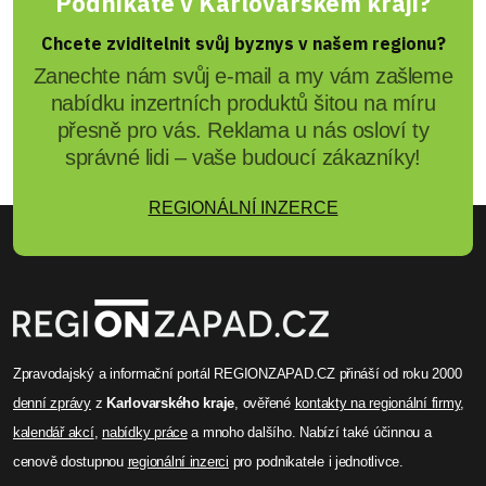
Podnikáte v Karlovarském kraji?
Chcete zviditelnit svůj byznys v našem regionu?
Zanechte nám svůj e-mail a my vám zašleme
nabídku inzertních produktů šitou na míru
přesně pro vás. Reklama u nás osloví ty
správné lidi – vaše budoucí zákazníky!
REGIONÁLNÍ INZERCE
Zpravodajský a informační portál REGIONZAPAD.CZ přináší od roku 2000
denní zprávy
z
Karlovarského kraje
, ověřené
kontakty na regionální firmy
,
kalendář akcí
,
nabídky práce
a mnoho dalšího. Nabízí také účinnou a
cenově dostupnou
regionální inzerci
pro podnikatele i jednotlivce.