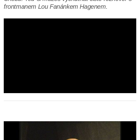
frontmanem Lou Fanánkem Hagenem.