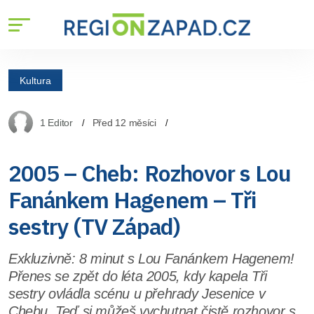
Kultura
1 Editor
Před 12 měsíci
2005 – Cheb: Rozhovor s Lou
Fanánkem Hagenem – Tři
sestry (TV Západ)
Exkluzivně: 8 minut s Lou Fanánkem Hagenem!
Přenes se zpět do léta 2005, kdy kapela Tři
sestry ovládla scénu u přehrady Jesenice v
Chebu. Teď si můžeš vychutnat čistě rozhovor s