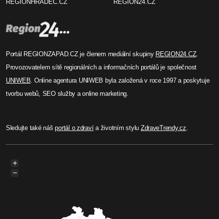
REGIONHRADEC.CZ
REGION24.CZ
Portál REGIONZAPAD.CZ je členem mediální skupiny
REGION24.CZ
.
Provozovatelem sítě regionálních a informačních portálů je společnost
UNIWEB
. Online agentura UNIWEB byla založená v roce 1997 a poskytuje
tvorbu webů, SEO služby a online marketing.
Sledujte také náš
portál o zdraví
a životním stylu
ZdraveTrendy.cz
.
+
−