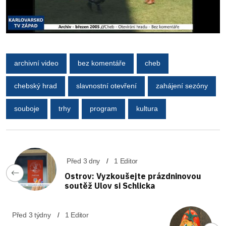
archivní video
bez komentáře
cheb
chebský hrad
slavnostní otevření
zahájení sezóny
souboje
trhy
program
kultura
Před 3 dny
1 Editor
Ostrov: Vyzkoušejte prázdninovou
soutěž Ulov si Schlicka
Před 3 týdny
1 Editor