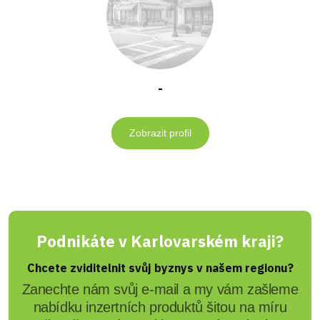
-
Zobrazit profil
Podnikáte v Karlovarském kraji?
Chcete zviditelnit svůj byznys v našem regionu?
Zanechte nám svůj e-mail a my vám zašleme
nabídku inzertních produktů šitou na míru