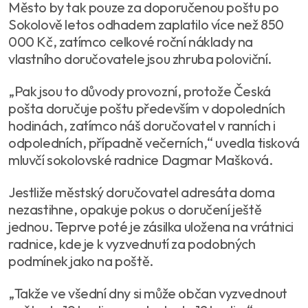
Město by tak pouze za doporučenou poštu po
Sokolově letos odhadem zaplatilo více než 850
000 Kč, zatímco celkové roční náklady na
vlastního doručovatele jsou zhruba poloviční.
„Pak jsou to důvody provozní, protože Česká
pošta doručuje poštu především v dopoledních
hodinách, zatímco náš doručovatel v ranních i
odpoledních, případně večerních,“ uvedla tisková
mluvčí sokolovské radnice Dagmar Mašková.
Jestliže městský doručovatel adresáta doma
nezastihne, opakuje pokus o doručení ještě
jednou. Teprve poté je zásilka uložena na vrátnici
radnice, kde je k vyzvednutí za podobných
podmínek jako na poště.
„Takže ve všední dny si může občan vyzvednout