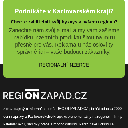
Podnikáte v Karlovarském kraji?
Chcete zviditelnit svůj byznys v našem regionu?
Zanechte nám svůj e-mail a my vám zašleme
nabídku inzertních produktů šitou na míru
přesně pro vás. Reklama u nás osloví ty
správné lidi – vaše budoucí zákazníky!
REGIONÁLNÍ INZERCE
Zpravodajský a informační portál REGIONZAPAD.CZ přináší od roku 2000
denní zprávy
z
Karlovarského kraje
, ověřené
kontakty na regionální firmy
,
kalendář akcí
,
nabídky práce
a mnoho dalšího. Nabízí také účinnou a