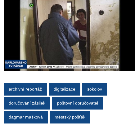
archivní reportáž
digitalizace
sokolov
doručování zásilek
poštovní doručovatel
dagmar mašková
městský pošťák