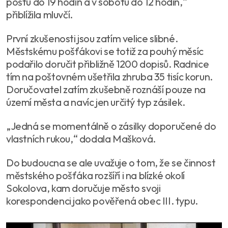
poštu do 19 hodin a v sobotu do 12 hodin,“
přiblížila mluvčí.
První zkušenosti jsou zatím velice slibné.
Městskému pošťákovi se totiž za pouhý měsíc
podařilo doručit přibližně 1200 dopisů. Radnice
tím na poštovném ušetřila zhruba 35 tisíc korun.
Doručovatel zatím zkušebně roznáší pouze na
území města a navíc jen určitý typ zásilek.
„Jedná se momentálně o zásilky doporučené do
vlastních rukou,“ dodala Mašková.
Do budoucna se ale uvažuje o tom, že se činnost
městského pošťáka rozšíří i na blízké okolí
Sokolova, kam doručuje město svoji
korespondenci jako pověřená obec III. typu.