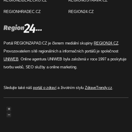
REGIONLIBERECKO.CZ
REGIONOSTRAVA.CZ
REGIONHRADEC.CZ
REGION24.CZ
Portál REGIONZAPAD.CZ je členem mediální skupiny
REGION24.CZ
.
Provozovatelem sítě regionálních a informačních portálů je společnost
UNIWEB
. Online agentura UNIWEB byla založená v roce 1997 a poskytuje
tvorbu webů, SEO služby a online marketing.
Sledujte také náš
portál o zdraví
a životním stylu
ZdraveTrendy.cz
.
+
−