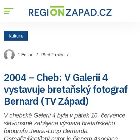
Kultura
1 Editor
Před 2 roky
2004 – Cheb: V Galerii 4
vystavuje bretaňský fotograf
Bernard (TV Západ)
V chebské Galerii 4 byla v pátek 16. července
slavnostně zahájena výstava bretaňského
fotografa Jeana-Loup Bernarda.
Osmačtyřicetiletý autor je členem Asociace