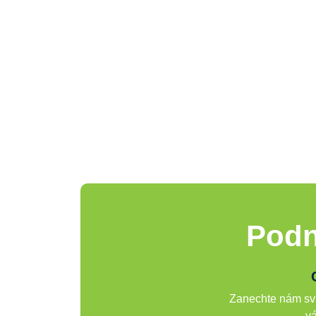
Podn
Zanechte nám svů
vá