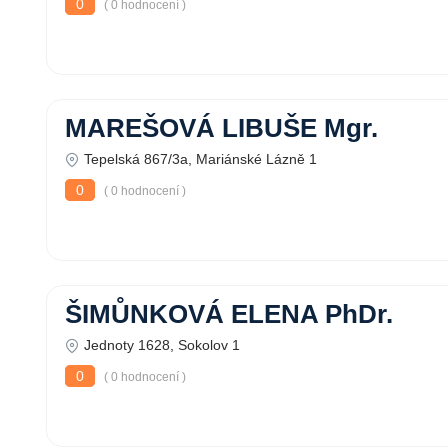
0
( 0 hodnocení )
MAREŠOVÁ LIBUŠE Mgr.
Tepelská 867/3a, Mariánské Lázně 1
0
( 0 hodnocení )
ŠIMŮNKOVÁ ELENA PhDr.
Jednoty 1628, Sokolov 1
0
( 0 hodnocení )