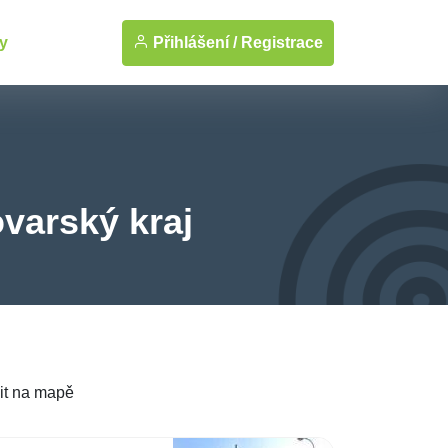
Přihlášení /
Registrace
y
ovarský kraj
it na mapě