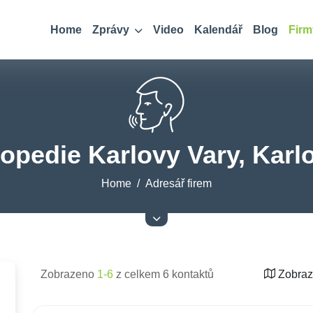
Home
Zprávy
Video
Kalendář
Blog
Firm
gopedie Karlovy Vary, Karl
Home
Adresář firem
Zobrazeno
1-6
z celkem 6 kontaktů
Zobraz