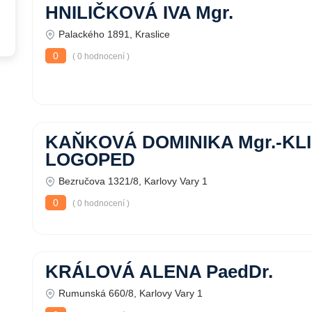
HNILIČKOVÁ IVA Mgr.
Palackého 1891, Kraslice
0
( 0 hodnocení )
KAŇKOVÁ DOMINIKA Mgr.-KL
LOGOPED
Bezručova 1321/8, Karlovy Vary 1
0
( 0 hodnocení )
KRÁLOVÁ ALENA PaedDr.
Rumunská 660/8, Karlovy Vary 1