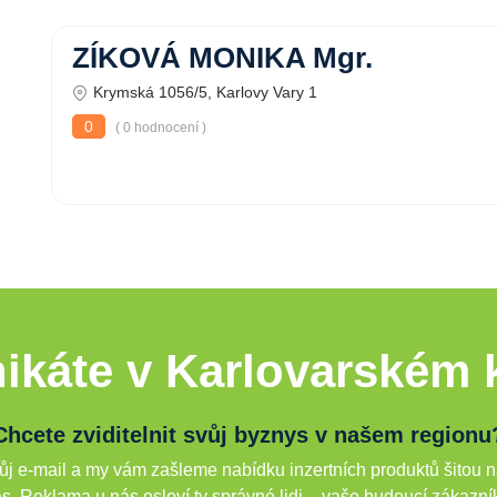
ZÍKOVÁ MONIKA Mgr.
Krymská 1056/5, Karlovy Vary 1
0
( 0 hodnocení )
ikáte v Karlovarském k
Chcete zviditelnit svůj byznys v našem regionu
j e-mail a my vám zašleme nabídku inzertních produktů šitou n
s. Reklama u nás osloví ty správné lidi – vaše budoucí zákazní