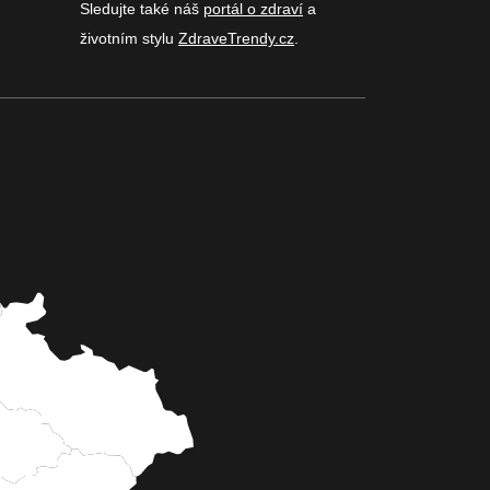
Sledujte také náš
portál o zdraví
a
životním stylu
ZdraveTrendy.cz
.