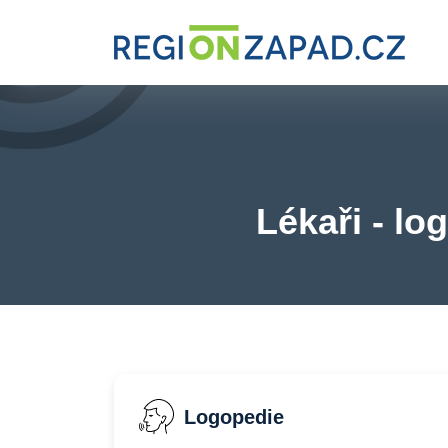
Lékaři - lo
Logopedie