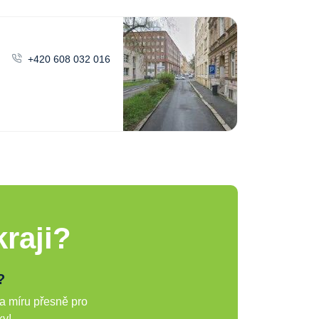
+420 608 032 016
raji?
?
a míru přesně pro
ky!