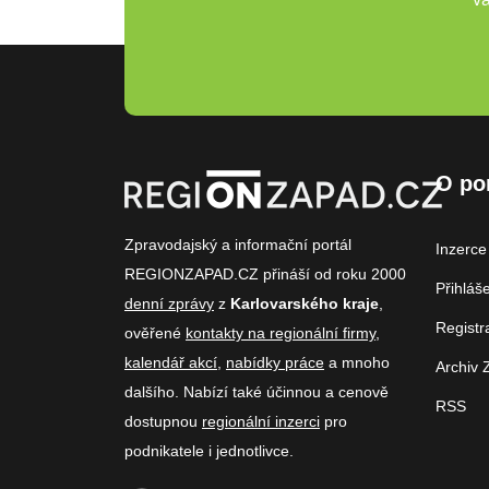
O po
Zpravodajský a informační portál
Inzerce
REGIONZAPAD.CZ přináší od roku 2000
Přihláš
denní zprávy
z
Karlovarského kraje
,
Registr
ověřené
kontakty na regionální firmy
,
kalendář akcí
,
nabídky práce
a mnoho
Archiv 
dalšího. Nabízí také účinnou a cenově
RSS
dostupnou
regionální inzerci
pro
podnikatele i jednotlivce.