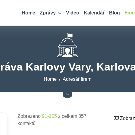
Home
Zprávy
Video
Kalendář
Blog
Firm
práva Karlovy Vary, Karlova
Home
Adresář firem
Zobrazeno
91-105
z celkem 357
Zobraz
kontaktů