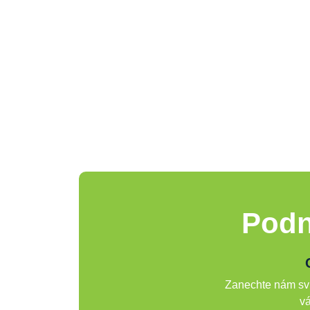
Podn
Zanechte nám svů
vá