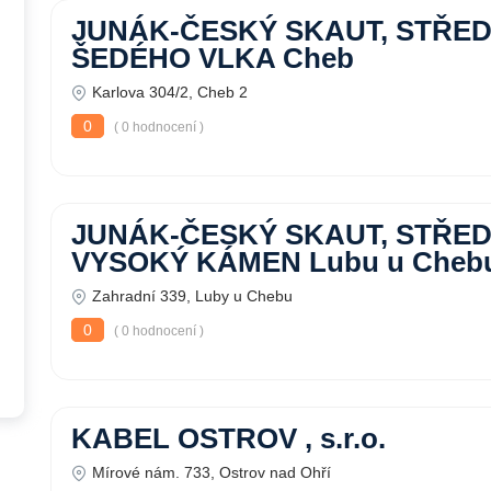
JUNÁK-ČESKÝ SKAUT, STŘE
ŠEDÉHO VLKA Cheb
Karlova 304/2, Cheb 2
0
( 0 hodnocení )
JUNÁK-ČESKÝ SKAUT, STŘE
VYSOKÝ KÁMEN Lubu u Cheb
Zahradní 339, Luby u Chebu
0
( 0 hodnocení )
KABEL OSTROV , s.r.o.
Mírové nám. 733, Ostrov nad Ohří