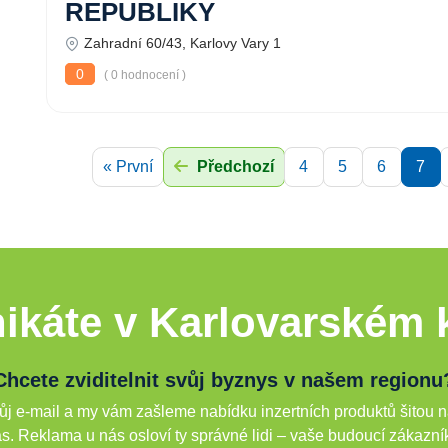
REPUBLIKY
Zahradní 60/43, Karlovy Vary 1
0
( 0 hodnocení )
« První
Předchozí
4
5
6
7
ikáte v Karlovarském k
Chcete zviditelnit svůj byznys v našem regionu
j e-mail a my vám zašleme nabídku inzertních produktů šitou n
s. Reklama u nás osloví ty správné lidi – vaše budoucí zákazní