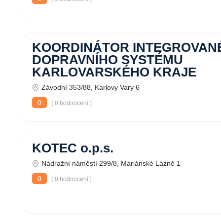
KOORDINÁTOR INTEGROVAN
DOPRAVNÍHO SYSTÉMU
KARLOVARSKÉHO KRAJE
Závodní 353/88, Karlovy Vary 6
0
( 0 hodnocení )
KOTEC o.p.s.
Nádražní náměstí 299/8, Mariánské Lázně 1
0
( 0 hodnocení )