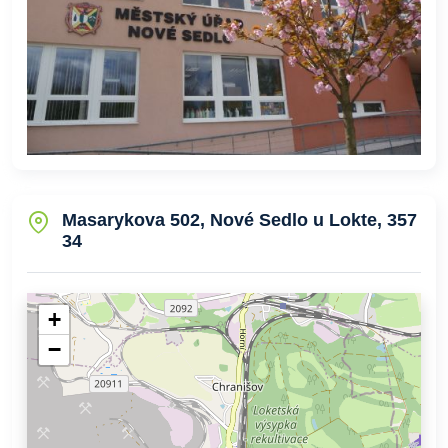
Masarykova 502, Nové Sedlo u Lokte, 357
34
+
−