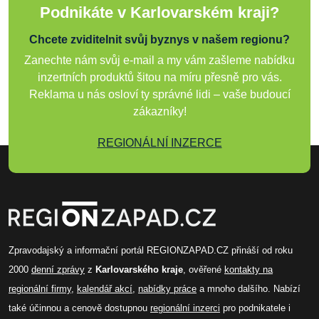
Podnikáte v Karlovarském kraji?
Chcete zviditelnit svůj byznys v našem regionu?
Zanechte nám svůj e-mail a my vám zašleme nabídku
inzertních produktů šitou na míru přesně pro vás.
Reklama u nás osloví ty správné lidi – vaše budoucí
zákazníky!
REGIONÁLNÍ INZERCE
Zpravodajský a informační portál REGIONZAPAD.CZ přináší od roku
2000
denní zprávy
z
Karlovarského kraje
, ověřené
kontakty na
regionální firmy
,
kalendář akcí
,
nabídky práce
a mnoho dalšího. Nabízí
také účinnou a cenově dostupnou
regionální inzerci
pro podnikatele i