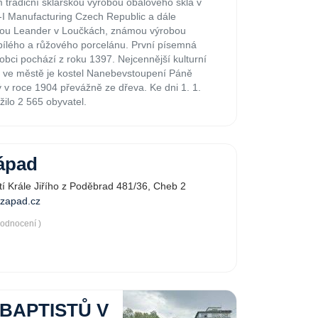
 tradiční sklářskou výrobou obalového skla v
I Manufacturing Czech Republic a dále
kou Leander v Loučkách, známou výrobou
ílého a růžového porcelánu. První písemná
obci pochází z roku 1397. Nejcennější kulturní
ve městě je kostel Nanebevstoupení Páně
 v roce 1904 převážně ze dřeva. Ke dni 1. 1.
žilo 2 565 obyvatel.
ápad
í Krále Jiřího z Poděbrad 481/36, Cheb 2
zapad.cz
hodnocení )
BAPTISTŮ V