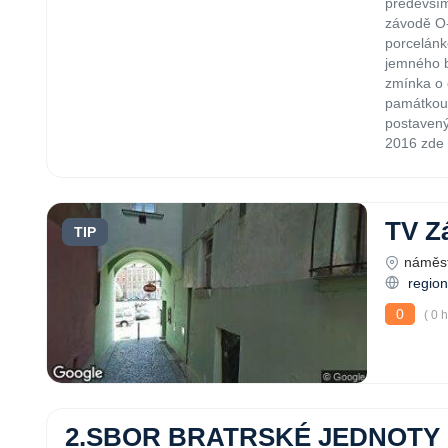
především
závodě O-
porcelán
jemného b
zmínka o 
památkou 
postavený
2016 zde 
TV Z
TIP
náměst
region
0
( 0 
2.SBOR BRATRSKÉ JEDNOTY 