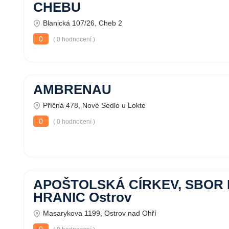
CHEBU
Blanická 107/26, Cheb 2
0
( 0 hodnocení )
AMBRENAU
Příčná 478, Nové Sedlo u Lokte
0
( 0 hodnocení )
APOŠTOLSKÁ CÍRKEV, SBOR
HRANIC Ostrov
Masarykova 1199, Ostrov nad Ohří