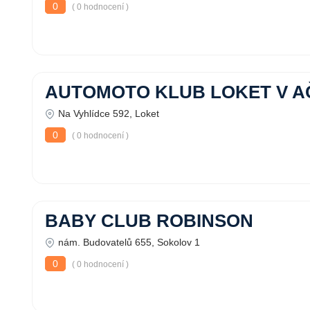
0
( 0 hodnocení )
AUTOMOTO KLUB LOKET V A
Na Vyhlídce 592, Loket
0
( 0 hodnocení )
BABY CLUB ROBINSON
nám. Budovatelů 655, Sokolov 1
0
( 0 hodnocení )