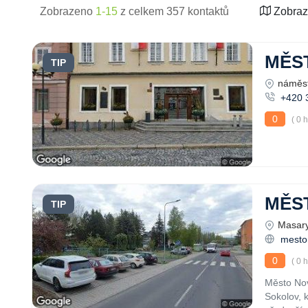
Zobrazeno
1-15
z celkem 357 kontaktů
Zobraz
MĚS
TIP
náměst
+420 
0
( 0 
MĚST
TIP
Masary
mesto
0
( 0 
Město Nov
Sokolov, 