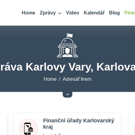
Home
Zprávy
Video
Kalendář
Blog
Firm
práva Karlovy Vary, Karlova
Home
Adresář firem
Finanční úřady Karlovarský
kraj