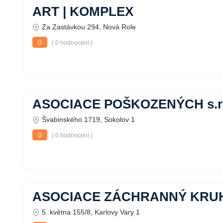
ART | KOMPLEX
Za Zastávkou 294, Nová Role
0
( 0 hodnocení )
ASOCIACE POŠKOZENÝCH s.r.
Švabinského 1719, Sokolov 1
0
( 0 hodnocení )
ASOCIACE ZÁCHRANNÝ KRU
5. května 155/8, Karlovy Vary 1