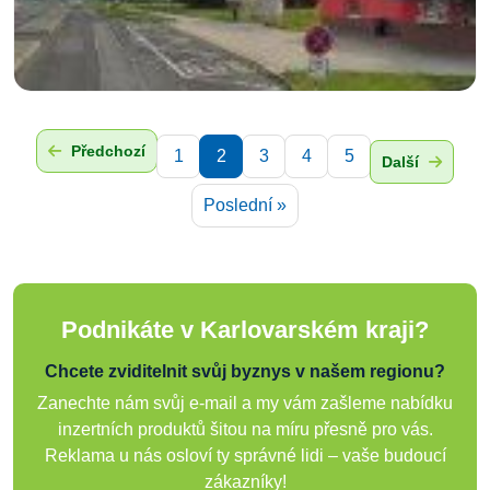
Předchozí
1
2
3
4
5
Další
Poslední »
Podnikáte v Karlovarském kraji?
Chcete zviditelnit svůj byznys v našem regionu?
Zanechte nám svůj e-mail a my vám zašleme nabídku
inzertních produktů šitou na míru přesně pro vás.
Reklama u nás osloví ty správné lidi – vaše budoucí
zákazníky!