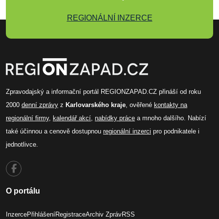
REGIONÁLNÍ INZERCE
Zpravodajský a informační portál REGIONZAPAD.CZ přináší od roku
2000
denní zprávy
z
Karlovarského kraje
, ověřené
kontakty na
regionální firmy
,
kalendář akcí
,
nabídky práce
a mnoho dalšího. Nabízí
také účinnou a cenově dostupnou
regionální inzerci
pro podnikatele i
jednotlivce.
O portálu
Inzerce
Přihlášení
Registrace
Archiv Zpráv
RSS