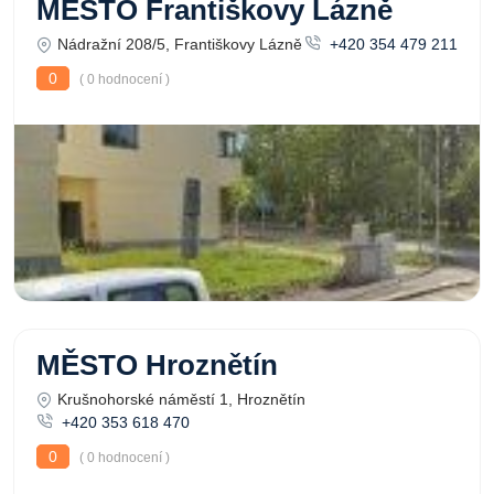
MĚSTO Františkovy Lázně
Nádražní 208/5, Františkovy Lázně
+420 354 479 211
0
( 0 hodnocení )
MĚSTO Hroznětín
Krušnohorské náměstí 1, Hroznětín
+420 353 618 470
0
( 0 hodnocení )