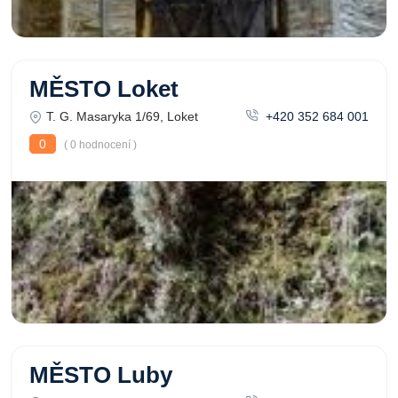
MĚSTO Loket
T. G. Masaryka 1/69, Loket
+420 352 684 001
0
( 0 hodnocení )
MĚSTO Luby