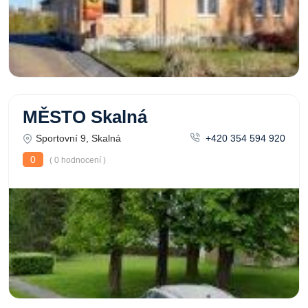
MĚSTO Skalná
Sportovní 9, Skalná
+420 354 594 920
0
( 0 hodnocení )