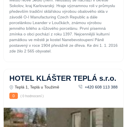
Město Nové Sedlo (něm. Neusattl) se nachází v okrese
Sokolov, kraj Karlovarský. Hraje významnou roli v průmyslu
především tradiční sklářskou výrobou obalového skla v
závodě O-I Manufacturing Czech Republic a dále
porcelánkou Leander v Loučkách, známou výrobou
jemného bílého a růžového porcelánu. První písemná
zmínka o obci pochází z roku 1397. Nejcennější kulturní
památkou ve městě je kostel Nanebevstoupení Páně
postavený v roce 1904 převážně ze dřeva. Ke dni 1. 1. 2016
zde žilo 2 565 obyvatel.
HOTEL KLÁŠTER TEPLÁ s.r.o.
Teplá 1, Teplá u Toužimě
+420 608 113 388
0
( 0 hodnocení )