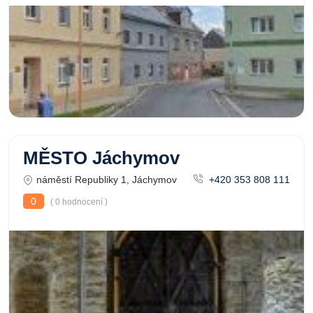
MĚSTO Jáchymov
náměstí Republiky 1, Jáchymov
+420 353 808 111
0
( 0 hodnocení )