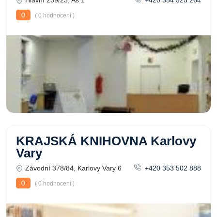
Hlavní 239/23, Aš 1
+420 354 525 264
0
( 0 hodnocení )
KRAJSKÁ KNIHOVNA Karlovy
Vary
Závodní 378/84, Karlovy Vary 6
+420 353 502 888
0
( 0 hodnocení )