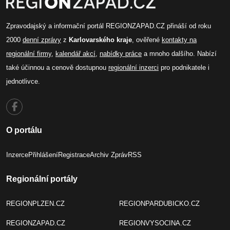
Zpravodajský a informační portál REGIONZAPAD.CZ přináší od roku
2000
denní zprávy
z
Karlovarského kraje
, ověřené
kontakty na
regionální firmy
,
kalendář akcí
,
nabídky práce
a mnoho dalšího. Nabízí
také účinnou a cenově dostupnou
regionální inzerci
pro podnikatele i
jednotlivce.
O portálu
Inzerce
Přihlášení
Registrace
Archiv Zpráv
RSS
Regionální portály
REGIONPLZEN.CZ
REGIONPARDUBICKO.CZ
REGIONZAPAD.CZ
REGIONVYSOCINA.CZ