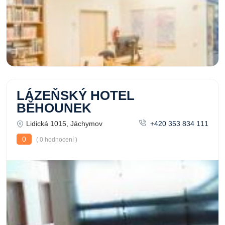
LÁZEŇSKÝ HOTEL
BĚHOUNEK
Lidická 1015, Jáchymov
+420 353 834 111
0
( 0 hodnocení )