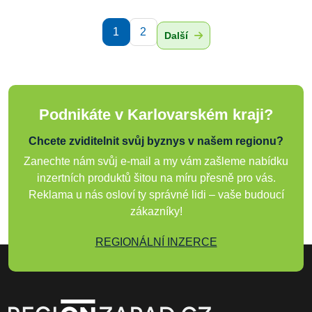
1
2
Další
Podnikáte v Karlovarském kraji?
Chcete zviditelnit svůj byznys v našem regionu?
Zanechte nám svůj e-mail a my vám zašleme nabídku
inzertních produktů šitou na míru přesně pro vás.
Reklama u nás osloví ty správné lidi – vaše budoucí
zákazníky!
REGIONÁLNÍ INZERCE