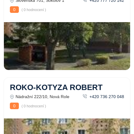
Slovenská 701, Sokolov 1
+420 777 720 142
0
( 0 hodnocení )
ROKO-KOTYZA ROBERT
Nádražní 222/10, Nová Role
+420 736 270 048
0
( 0 hodnocení )