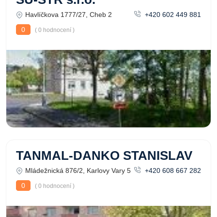
Havlíčkova 1777/27, Cheb 2
+420 602 449 881
0
( 0 hodnocení )
TANMAL-DANKO STANISLAV
Mládežnická 876/2, Karlovy Vary 5
+420 608 667 282
0
( 0 hodnocení )