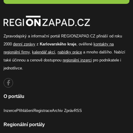
Zpravodajský a informační portál REGIONZAPAD.CZ přináší od roku
2000
denní zprávy
z
Karlovarského kraje
, ověřené
kontakty na
regionální firmy
,
kalendář akcí
,
nabídky práce
a mnoho dalšího. Nabízí
také účinnou a cenově dostupnou
regionální inzerci
pro podnikatele i
jednotlivce.
O portálu
Inzerce
Přihlášení
Registrace
Archiv Zpráv
RSS
Regionální portály