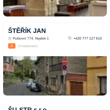
ŠTĚŘÍK JAN
Poštovní 774, Nejdek 1
+420 777 127 610
0
( 0 hodnocení )
ŠU-STR s.r.o.