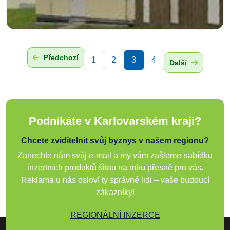
Předchozí
1
2
3
4
Další
Podnikáte v Karlovarském kraji?
Chcete zviditelnit svůj byznys v našem regionu?
Zanechte nám svůj e-mail a my vám zašleme nabídku
inzertních produktů šitou na míru přesně pro vás.
Reklama u nás osloví ty správné lidi – vaše budoucí
zákazníky!
REGIONÁLNÍ INZERCE