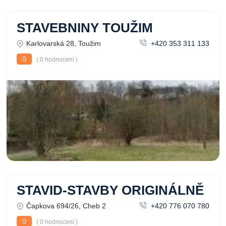
STAVEBNINY TOUŽIM
Karlovarská 28, Toužim
+420 353 311 133
0
( 0 hodnocení )
STAVID-STAVBY ORIGINÁLNĚ
Čapkova 694/26, Cheb 2
+420 776 070 780
0
( 0 hodnocení )