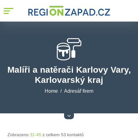
Malíři a natěrači Karlovy Vary,
Karlovarský kraj
Home
Adresář firem
Zobrazeno
31-45
z celkem 53 kontaktů