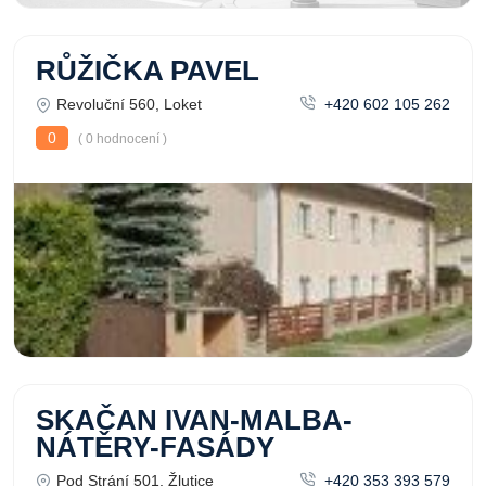
RŮŽIČKA PAVEL
Revoluční 560, Loket
+420 602 105 262
0
( 0 hodnocení )
SKAČAN IVAN-MALBA-
NÁTĚRY-FASÁDY
Pod Strání 501, Žlutice
+420 353 393 579