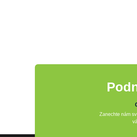
Podn
Zanechte nám svů
vá