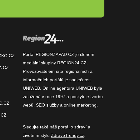
Portál REGIONZAPAD.CZ je členem
CKO.CZ
mediální skupiny
REGION24.CZ
.
A.CZ
Provozovatelem sítě regionálních a
informačních portálů je společnost
UNIWEB
. Online agentura UNIWEB byla
založená v roce 1997 a poskytuje tvorbu
C.CZ
webů, SEO služby a online marketing.
.CZ
Sledujte také náš
portál o zdraví
a
životním stylu
ZdraveTrendy.cz
.