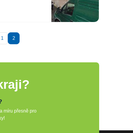
1
2
raji?
?
a míru přesně pro
ky!