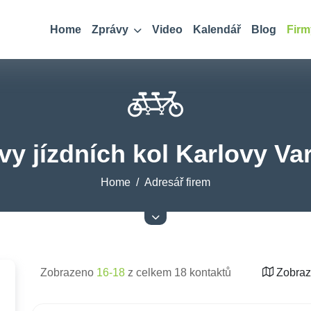
Home
Zprávy
Video
Kalendář
Blog
Firm
vy jízdních kol Karlovy Var
Home
Adresář firem
Zobrazeno
16-18
z celkem 18 kontaktů
Zobraz