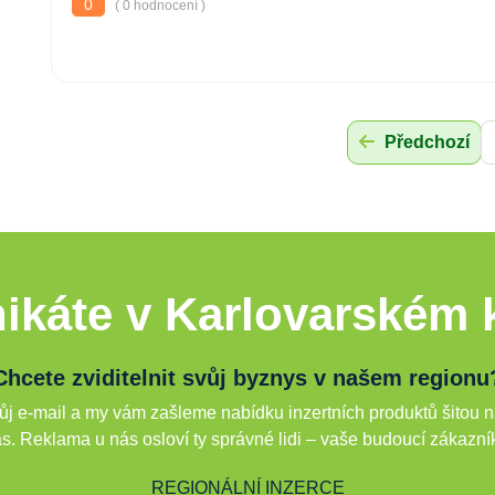
0
( 0 hodnocení )
Předchozí
ikáte v Karlovarském k
Chcete zviditelnit svůj byznys v našem regionu
j e-mail a my vám zašleme nabídku inzertních produktů šitou n
s. Reklama u nás osloví ty správné lidi – vaše budoucí zákazní
REGIONÁLNÍ INZERCE