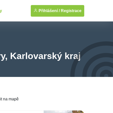
Přihlášení /
Registrace
y
y, Karlovarský kraj
it na mapě