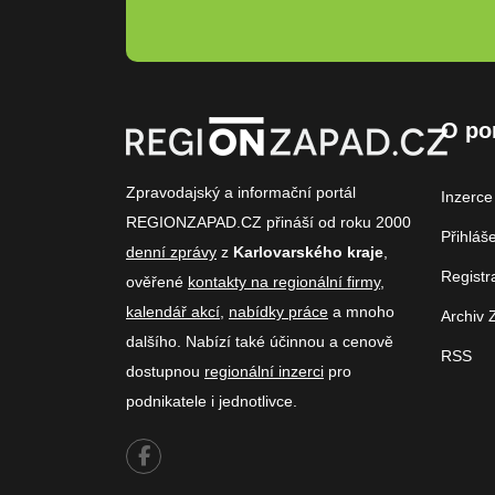
O po
Zpravodajský a informační portál
Inzerce
REGIONZAPAD.CZ přináší od roku 2000
Přihláš
denní zprávy
z
Karlovarského kraje
,
Registr
ověřené
kontakty na regionální firmy
,
kalendář akcí
,
nabídky práce
a mnoho
Archiv 
dalšího. Nabízí také účinnou a cenově
RSS
dostupnou
regionální inzerci
pro
podnikatele i jednotlivce.