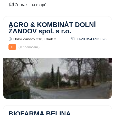
Zobrazit na mapě
AGRO & KOMBINÁT DOLNÍ
ŽANDOV spol. s r.o.
Dolní Žandov 218, Cheb 2
+420 354 693 528
0
( 0 hodnocení )
BIOFARMA BELINA