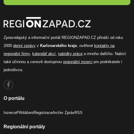
Zpravodajský a informační portál REGIONZAPAD.CZ přináší od roku
2000
denní zprávy
z
Karlovarského kraje
, ověřené
kontakty na
regionální firmy
,
kalendář akcí
,
nabídky práce
a mnoho dalšího. Nabízí
také účinnou a cenově dostupnou
regionální inzerci
pro podnikatele i
jednotlivce.
O portálu
Inzerce
Přihlášení
Registrace
Archiv Zpráv
RSS
Regionální portály