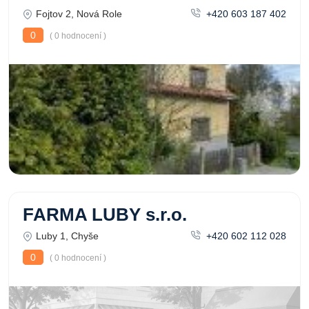
Fojtov 2, Nová Role
+420 603 187 402
0
( 0 hodnocení )
FARMA LUBY s.r.o.
Luby 1, Chyše
+420 602 112 028
0
( 0 hodnocení )