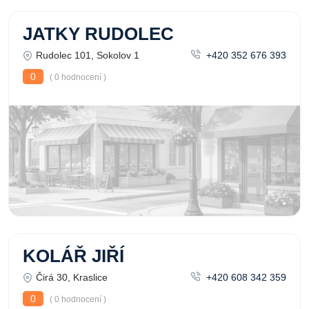
JATKY RUDOLEC
Rudolec 101, Sokolov 1
+420 352 676 393
0
( 0 hodnocení )
KOLÁŘ JIŘÍ
Čirá 30, Kraslice
+420 608 342 359
0
( 0 hodnocení )