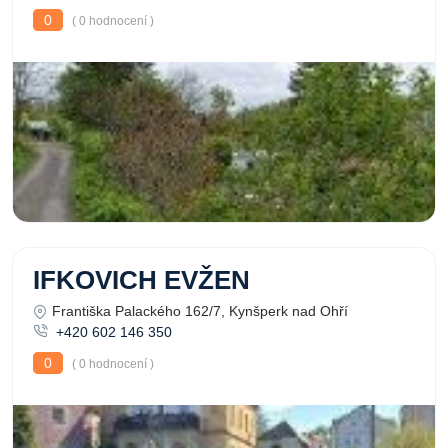
0
( 0 hodnocení )
IFKOVICH EVŽEN
Františka Palackého 162/7, Kynšperk nad Ohří
+420 602 146 350
0
( 0 hodnocení )