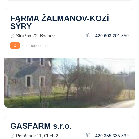
FARMA ŽALMANOV-KOZÍ
SÝRY
Stružná 72, Bochov
+420 603 201 350
0
( 0 hodnocení )
GASFARM s.r.o.
Pelhřimov 11, Cheb 2
+420 355 335 339