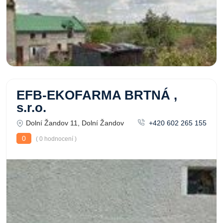
EFB-EKOFARMA BRTNÁ ,
s.r.o.
Dolní Žandov 11, Dolní Žandov
+420 602 265 155
0
( 0 hodnocení )