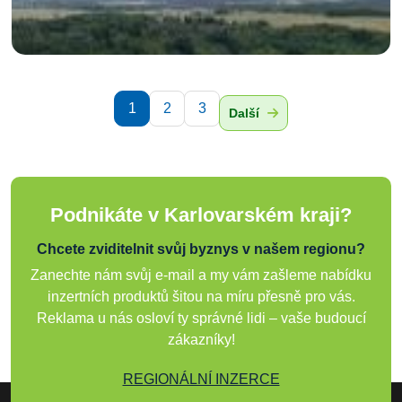
1
2
3
Další
Podnikáte v Karlovarském kraji?
Chcete zviditelnit svůj byznys v našem regionu?
Zanechte nám svůj e-mail a my vám zašleme nabídku
inzertních produktů šitou na míru přesně pro vás.
Reklama u nás osloví ty správné lidi – vaše budoucí
zákazníky!
REGIONÁLNÍ INZERCE