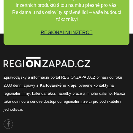
inzertních produktů šitou na míru přesně pro vás.
Reklama u nás osloví ty správné lidi – vaše budoucí
zákazníky!
REGIONÁLNÍ INZERCE
Zpravodajský a informační portál REGIONZAPAD.CZ přináší od roku
2000
denní zprávy
z
Karlovarského kraje
, ověřené
kontakty na
regionální firmy
,
kalendář akcí
,
nabídky práce
a mnoho dalšího. Nabízí
také účinnou a cenově dostupnou
regionální inzerci
pro podnikatele i
jednotlivce.