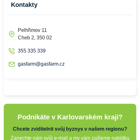
Kontakty
Pelhřimov 11
Cheb 2, 350 02
355 335 339
gasfarm@gasfarm.cz
Podnikáte v Karlovarském kraji?
Chcete zviditelnit svůj byznys v našem regionu?
Zanechte nám svůj e-mail a my vám zašleme nabídku