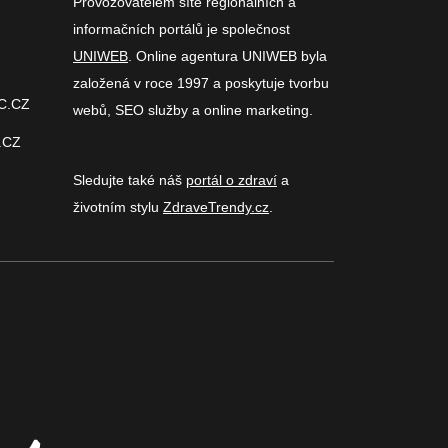
Provozovatelem sítě regionálních a
informačních portálů je společnost
UNIWEB
. Online agentura UNIWEB byla
založená v roce 1997 a poskytuje tvorbu
C.CZ
webů, SEO služby a online marketing.
.CZ
Sledujte také náš
portál o zdraví
a
životním stylu
ZdraveTrendy.cz
.