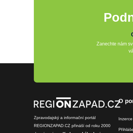
Podn
Zanechte nám svů
vá
O po
Zpravodajský a informační portál
Inzerce
REGIONZAPAD.CZ přináší od roku 2000
Přihláš