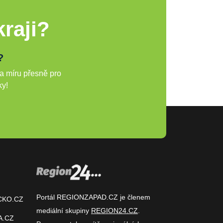
raji?
?
a míru přesně pro
ky!
Portál REGIONZAPAD.CZ je členem
CKO.CZ
mediální skupiny
REGION24.CZ
.
A.CZ