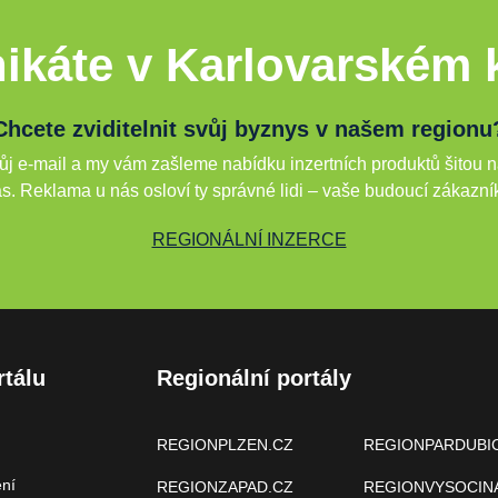
ikáte v Karlovarském k
Chcete zviditelnit svůj byznys v našem regionu
j e-mail a my vám zašleme nabídku inzertních produktů šitou n
s. Reklama u nás osloví ty správné lidi – vaše budoucí zákazní
REGIONÁLNÍ INZERCE
rtálu
Regionální portály
REGIONPLZEN.CZ
REGIONPARDUBI
ení
REGIONZAPAD.CZ
REGIONVYSOCIN