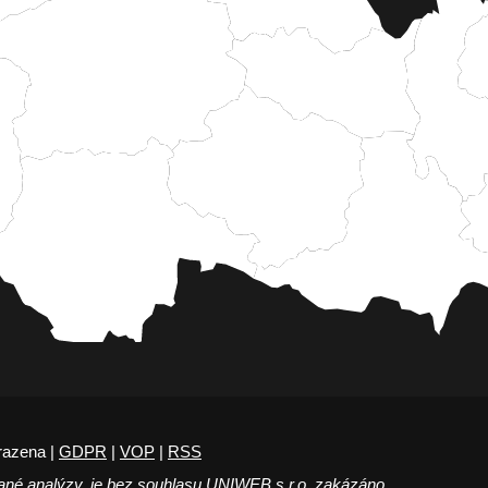
razena |
GDPR
|
VOP
|
RSS
ané analýzy, je bez souhlasu UNIWEB s.r.o. zakázáno.