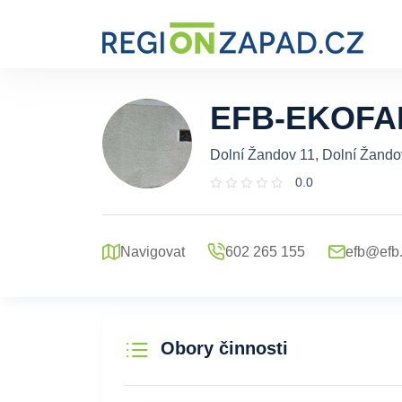
EFB-EKOFAR
Dolní Žandov 11, Dolní Žando
0.0
Navigovat
602 265 155
efb@efb
Obory činnosti