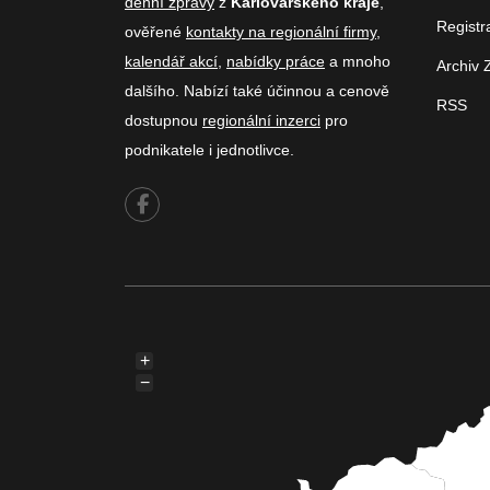
denní zprávy
z
Karlovarského kraje
,
Registr
ověřené
kontakty na regionální firmy
,
kalendář akcí
,
nabídky práce
a mnoho
Archiv 
dalšího. Nabízí také účinnou a cenově
RSS
dostupnou
regionální inzerci
pro
podnikatele i jednotlivce.
+
−