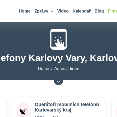
Home
Zprávy
Video
Kalendář
Blog
Firm
lefony Karlovy Vary, Karlo
Home
Adresář firem
Operátoři mobilních telefonů
Karlovarský kraj