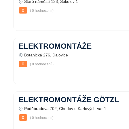
Staré náměstí 133, Sokolov 1
0
( 0 hodnocení )
ELEKTROMONTÁŽE
Botanická 276, Dalovice
0
( 0 hodnocení )
ELEKTROMONTÁŽE GÖTZL
Poděbradova 702, Chodov u Karlových Var 1
0
( 0 hodnocení )