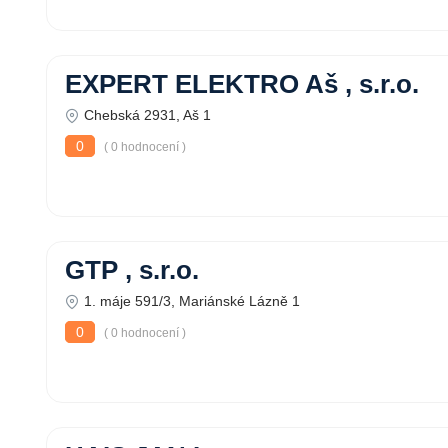
EXPERT ELEKTRO Aš , s.r.o.
Chebská 2931, Aš 1
0
( 0 hodnocení )
GTP , s.r.o.
1. máje 591/3, Mariánské Lázně 1
0
( 0 hodnocení )