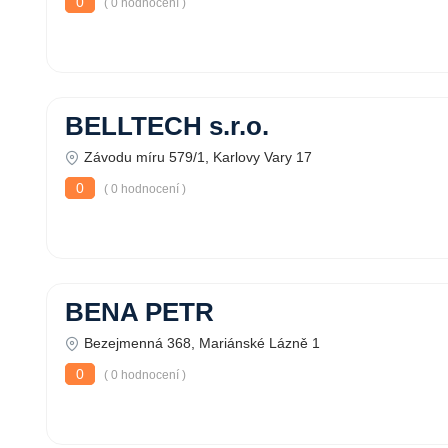
0
( 0 hodnocení )
BELLTECH s.r.o.
Závodu míru 579/1, Karlovy Vary 17
0
( 0 hodnocení )
BENA PETR
Bezejmenná 368, Mariánské Lázně 1
0
( 0 hodnocení )