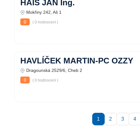
HAIS JAN Ing.
Mokřiny 242, Aš 1
0
( 0 hodnocení )
HAVLÍČEK MARTIN-PC OZZY
Dragounská 2529/6, Cheb 2
0
( 0 hodnocení )
1
2
3
4