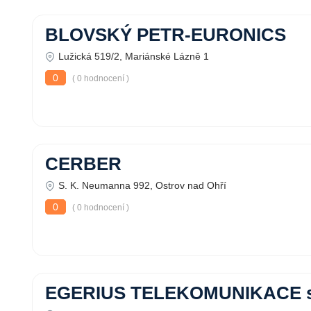
BLOVSKÝ PETR-EURONICS
Lužická 519/2, Mariánské Lázně 1
0
( 0 hodnocení )
CERBER
S. K. Neumanna 992, Ostrov nad Ohří
0
( 0 hodnocení )
EGERIUS TELEKOMUNIKACE s.