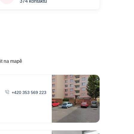
374 kontaktů
it na mapě
+420 353 569 223