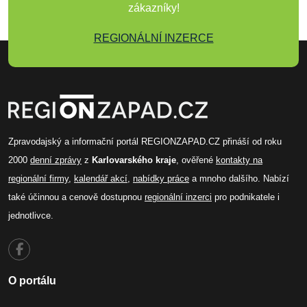
zákazníky!
REGIONÁLNÍ INZERCE
Zpravodajský a informační portál REGIONZAPAD.CZ přináší od roku
2000
denní zprávy
z
Karlovarského kraje
, ověřené
kontakty na
regionální firmy
,
kalendář akcí
,
nabídky práce
a mnoho dalšího. Nabízí
také účinnou a cenově dostupnou
regionální inzerci
pro podnikatele i
jednotlivce.
O portálu