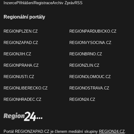
Inzerce
Přihlášení
Registrace
Archiv Zpráv
RSS
Regionální portály
REGIONPLZEN.CZ
REGIONPARDUBICKO.CZ
REGIONZAPAD.CZ
REGIONVYSOCINA.CZ
REGIONJIH.CZ
REGIONBRNO.CZ
REGIONPRAHA.CZ
REGIONZLIN.CZ
REGIONUSTI.CZ
REGIONOLOMOUC.CZ
REGIONLIBERECKO.CZ
REGIONOSTRAVA.CZ
REGIONHRADEC.CZ
REGION24.CZ
Portál REGIONZAPAD.CZ je členem mediální skupiny
REGION24.CZ
.