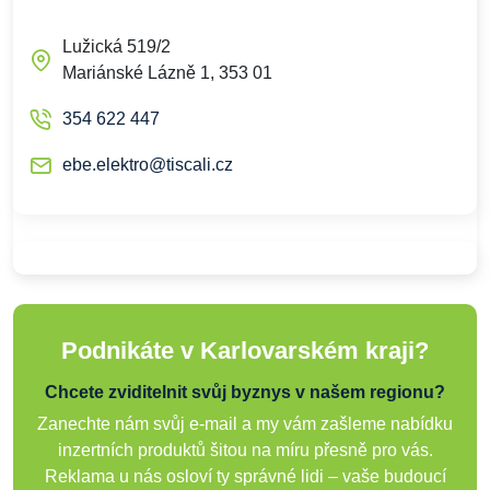
Lužická 519/2
Mariánské Lázně 1, 353 01
354 622 447
ebe.elektro@tiscali.cz
Podnikáte v Karlovarském kraji?
Chcete zviditelnit svůj byznys v našem regionu?
Zanechte nám svůj e-mail a my vám zašleme nabídku
inzertních produktů šitou na míru přesně pro vás.
Reklama u nás osloví ty správné lidi – vaše budoucí