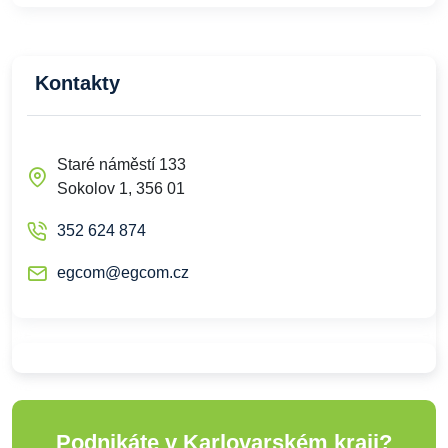
Kontakty
Staré náměstí 133
Sokolov 1, 356 01
352 624 874
egcom@egcom.cz
Podnikáte v Karlovarském kraji?