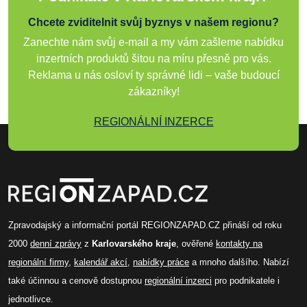
Chcete zviditelnit svůj byznys v našem regionu?
Zanechte nám svůj e-mail a my vám zašleme nabídku
inzertních produktů šitou na míru přesně pro vás.
Reklama u nás osloví ty správné lidi – vaše budoucí
zákazníky!
REGIONÁLNÍ INZERCE
Zpravodajský a informační portál REGIONZAPAD.CZ přináší od roku
2000
denní zprávy
z
Karlovarského kraje
, ověřené
kontakty na
regionální firmy
,
kalendář akcí
,
nabídky práce
a mnoho dalšího. Nabízí
také účinnou a cenově dostupnou
regionální inzerci
pro podnikatele i
jednotlivce.