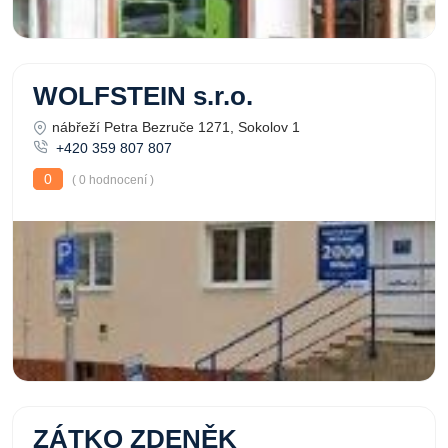
WOLFSTEIN s.r.o.
nábřeží Petra Bezruče 1271, Sokolov 1
+420 359 807 807
0
( 0 hodnocení )
ZÁTKO ZDENĚK