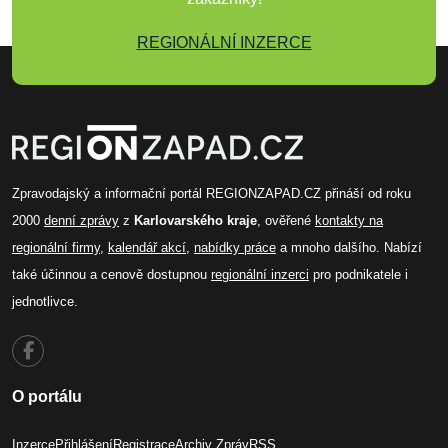
REGIONÁLNÍ INZERCE
Zpravodajský a informační portál REGIONZAPAD.CZ přináší od roku
2000
denní zprávy
z
Karlovarského kraje
, ověřené
kontakty na
regionální firmy
,
kalendář akcí
,
nabídky práce
a mnoho dalšího. Nabízí
také účinnou a cenově dostupnou
regionální inzerci
pro podnikatele i
jednotlivce.
O portálu
Inzerce
Přihlášení
Registrace
Archiv Zpráv
RSS