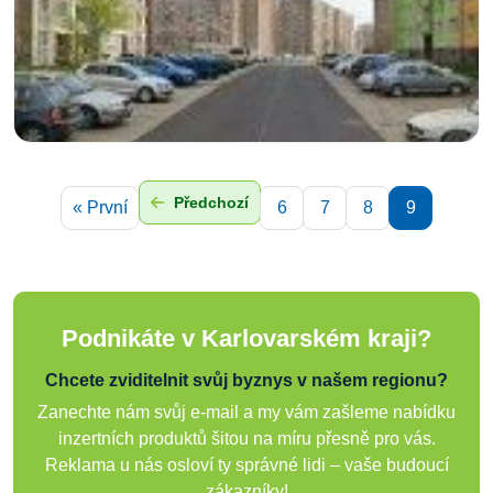
Předchozí
« První
6
7
8
9
Podnikáte v Karlovarském kraji?
Chcete zviditelnit svůj byznys v našem regionu?
Zanechte nám svůj e-mail a my vám zašleme nabídku
inzertních produktů šitou na míru přesně pro vás.
Reklama u nás osloví ty správné lidi – vaše budoucí
zákazníky!