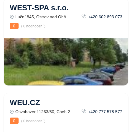
WEST-SPA s.r.o.
Luční 845, Ostrov nad Ohří
+420 602 893 073
0
( 0 hodnocení )
WEU.CZ
Osvobození 1263/60, Cheb 2
+420 777 578 577
0
( 0 hodnocení )