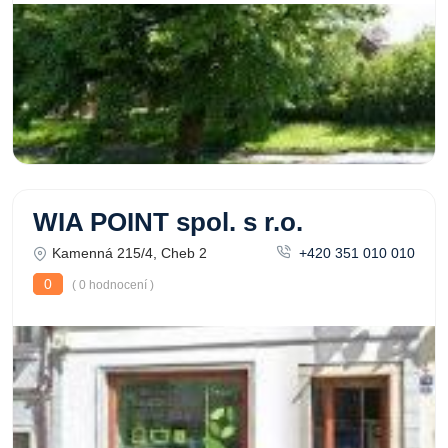
WIA POINT spol. s r.o.
Kamenná 215/4, Cheb 2
+420 351 010 010
0
( 0 hodnocení )