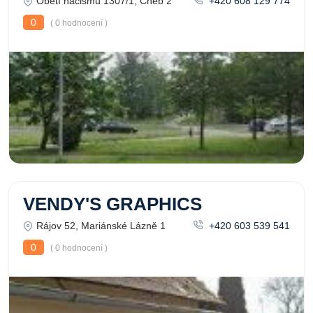
Obětí nacismu 1307/1, Cheb 2
+420 608 129 774
0
( 0 hodnocení )
VENDY'S GRAPHICS
Rájov 52, Mariánské Lázně 1
+420 603 539 541
0
( 0 hodnocení )