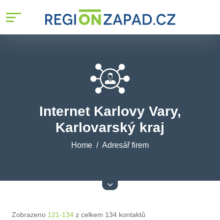
Internet Karlovy Vary,
Karlovarský kraj
Home
Adresář firem
Zobrazeno
121-134
z celkem 134 kontaktů