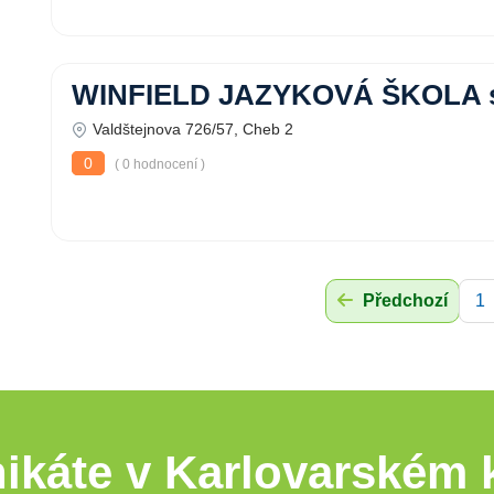
WINFIELD JAZYKOVÁ ŠKOLA s.
Valdštejnova 726/57, Cheb 2
0
( 0 hodnocení )
Předchozí
1
ikáte v Karlovarském k