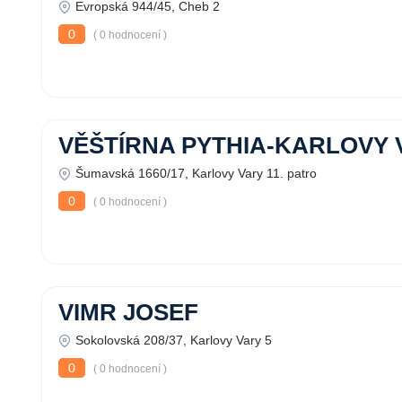
Evropská 944/45, Cheb 2
0
( 0 hodnocení )
VĚŠTÍRNA PYTHIA-KARLOVY 
Šumavská 1660/17, Karlovy Vary 11. patro
0
( 0 hodnocení )
VIMR JOSEF
Sokolovská 208/37, Karlovy Vary 5
0
( 0 hodnocení )