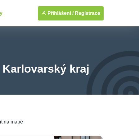
Přihlášení /
Registrace
y
 Karlovarský kraj
it na mapě