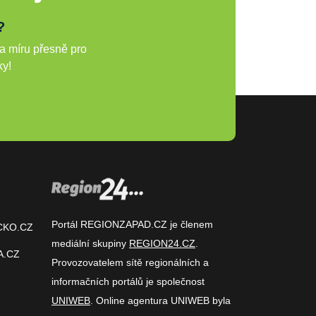
?
a míru přesně pro
ky!
Portál REGIONZAPAD.CZ je členem
CKO.CZ
mediální skupiny
REGION24.CZ
.
A.CZ
Provozovatelem sítě regionálních a
informačních portálů je společnost
UNIWEB
. Online agentura UNIWEB byla