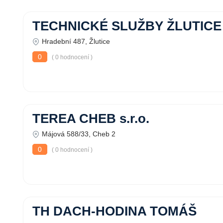
TECHNICKÉ SLUŽBY ŽLUTICE , 
Hradební 487, Žlutice
0
( 0 hodnocení )
TEREA CHEB s.r.o.
Májová 588/33, Cheb 2
0
( 0 hodnocení )
TH DACH-HODINA TOMÁŠ