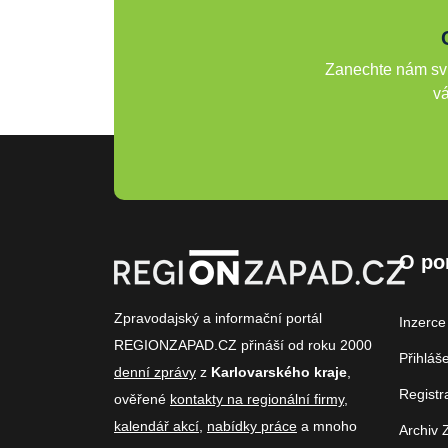
Zanechte nám svů
vá
O po
Zpravodajský a informační portál
Inzerce
REGIONZAPAD.CZ přináší od roku 2000
Přihláš
denní zprávy
z
Karlovarského kraje
,
Registr
ověřené
kontakty na regionální firmy
,
kalendář akcí
,
nabídky práce
a mnoho
Archiv 