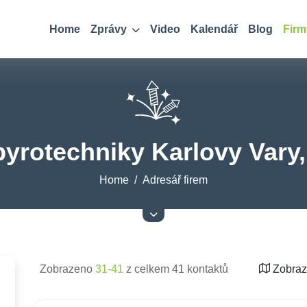
Home
Zprávy
Video
Kalendář
Blog
Firm
yrotechniky Karlovy Vary,
Home
Adresář firem
Zobrazeno
31-41
z celkem 41 kontaktů
Zobraz