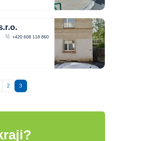
r.o.
+420 608 118 860
2
3
raji?