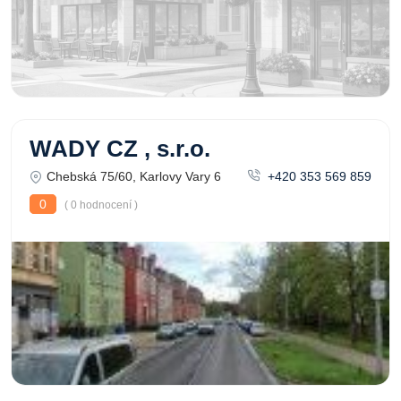
WADY CZ , s.r.o.
Chebská 75/60, Karlovy Vary 6
+420 353 569 859
0
( 0 hodnocení )