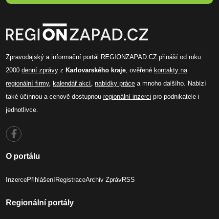
Zpravodajský a informační portál REGIONZAPAD.CZ přináší od roku
2000
denní zprávy
z
Karlovarského kraje
, ověřené
kontakty na
regionální firmy
,
kalendář akcí
,
nabídky práce
a mnoho dalšího. Nabízí
také účinnou a cenově dostupnou
regionální inzerci
pro podnikatele i
jednotlivce.
O portálu
Inzerce
Přihlášení
Registrace
Archiv Zpráv
RSS
Regionální portály