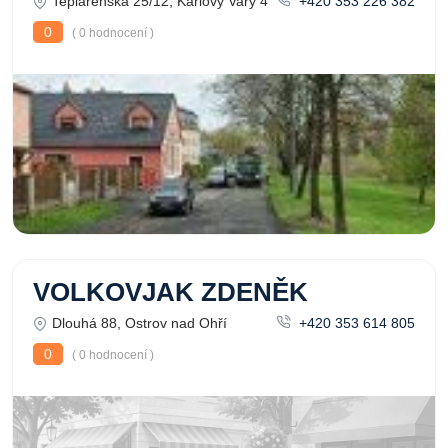
Teplárenská 25/12, Karlovy Vary 4
+420 353 226 382
0
( 0 hodnocení )
VOLKOVJAK ZDENĚK
Dlouhá 88, Ostrov nad Ohří
+420 353 614 805
0
( 0 hodnocení )