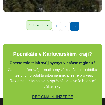
Předchozí
1
2
3
Podnikáte v Karlovarském kraji?
Chcete zviditelnit svůj byznys v našem regionu?
Zanechte nám svůj e-mail a my vám zašleme nabídku
inzertních produktů šitou na míru přesně pro vás.
Reklama u nás osloví ty správné lidi – vaše budoucí
zákazníky!
REGIONÁLNÍ INZERCE