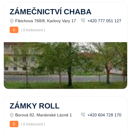
ZÁMEČNICTVÍ CHABA
Fibichova 768/8, Karlovy Vary 17
+420 777 051 127
0
( 0 hodnocení )
ZÁMKY ROLL
Borová 82, Mariánské Lázně 1
+420 604 728 170
0
( 0 hodnocení )