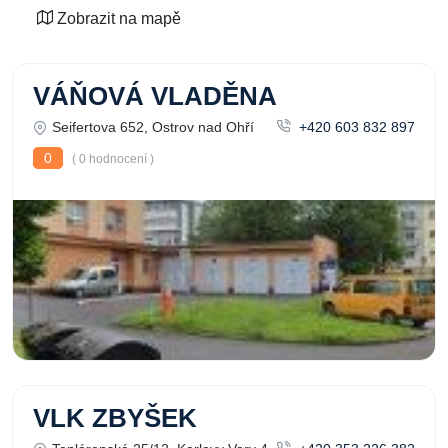
Zobrazit na mapě
VÁŇOVÁ VLADĚNA
Seifertova 652, Ostrov nad Ohří
+420 603 832 897
0
( 0 hodnocení )
VLK ZBYŠEK