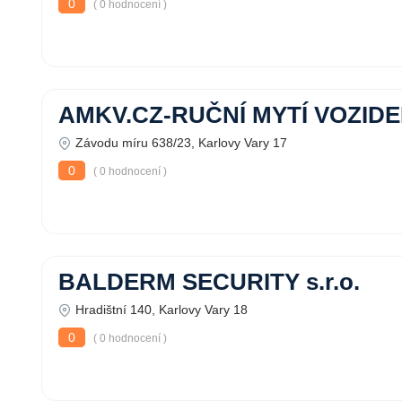
0
( 0 hodnocení )
AMKV.CZ-RUČNÍ MYTÍ VOZIDE
Závodu míru 638/23, Karlovy Vary 17
0
( 0 hodnocení )
BALDERM SECURITY s.r.o.
Hradištní 140, Karlovy Vary 18
0
( 0 hodnocení )