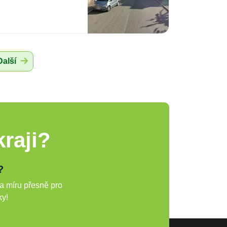
Další
raji?
?
a míru přesně pro
ky!