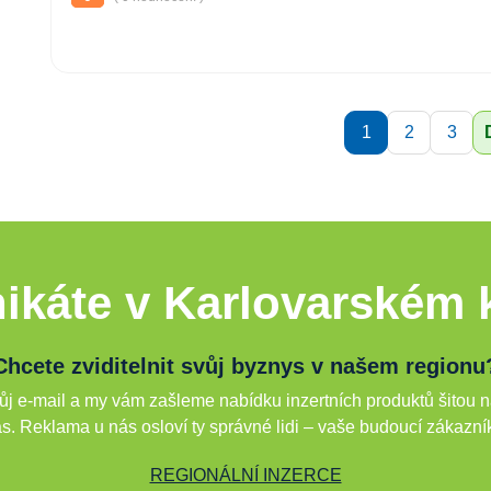
1
2
3
ikáte v Karlovarském k
Chcete zviditelnit svůj byznys v našem regionu
j e-mail a my vám zašleme nabídku inzertních produktů šitou n
s. Reklama u nás osloví ty správné lidi – vaše budoucí zákazní
REGIONÁLNÍ INZERCE