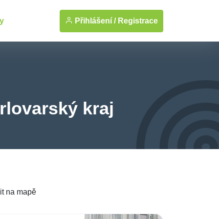
Přihlášení /
Registrace
y
rlovarský kraj
it na mapě