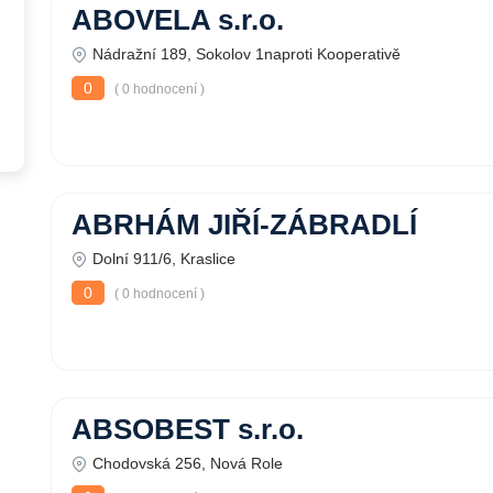
ABOVELA s.r.o.
Nádražní 189, Sokolov 1naproti Kooperativě
0
( 0 hodnocení )
ABRHÁM JIŘÍ-ZÁBRADLÍ
Dolní 911/6, Kraslice
0
( 0 hodnocení )
ABSOBEST s.r.o.
Chodovská 256, Nová Role