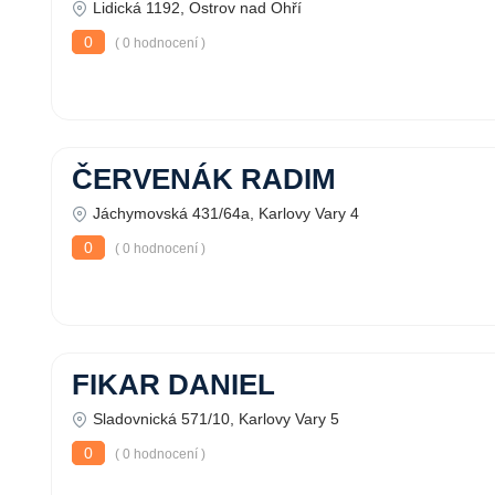
Lidická 1192, Ostrov nad Ohří
0
( 0 hodnocení )
ČERVENÁK RADIM
Jáchymovská 431/64a, Karlovy Vary 4
0
( 0 hodnocení )
FIKAR DANIEL
Sladovnická 571/10, Karlovy Vary 5
0
( 0 hodnocení )