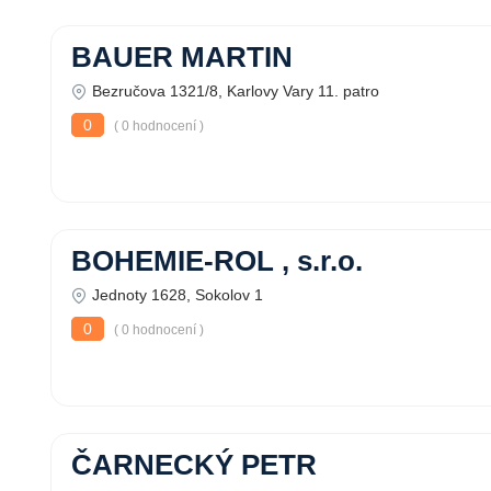
BAUER MARTIN
Bezručova 1321/8, Karlovy Vary 11. patro
0
( 0 hodnocení )
BOHEMIE-ROL , s.r.o.
Jednoty 1628, Sokolov 1
0
( 0 hodnocení )
ČARNECKÝ PETR