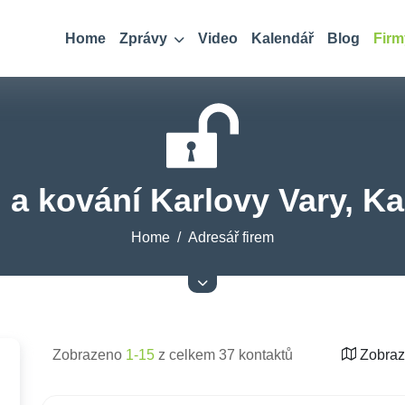
Home
Zprávy
Video
Kalendář
Blog
Firm
a kování Karlovy Vary, Ka
Home
Adresář firem
Zobrazeno
1-15
z celkem 37 kontaktů
Zobraz