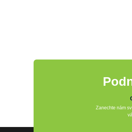
Podn
Zanechte nám svů
vá