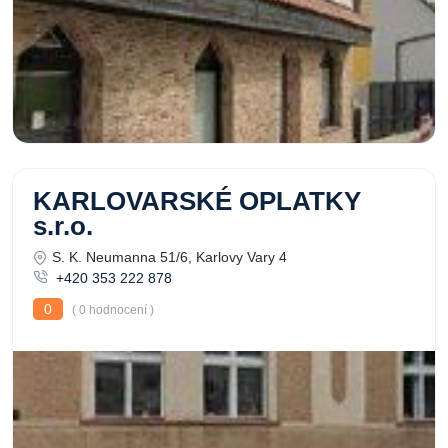
KARLOVARSKÉ OPLATKY
s.r.o.
S. K. Neumanna 51/6, Karlovy Vary 4
+420 353 222 878
0
( 0 hodnocení )