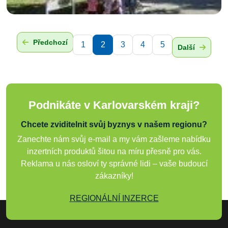
Předchozí
1
2
3
4
5
Další
Podnikáte v Karlovarském kraji?
Chcete zviditelnit svůj byznys v našem regionu?
Zanechte nám svůj e-mail a my vám zašleme nabídku
inzertních produktů šitou na míru přesně pro vás.
Reklama u nás osloví ty správné lidi – vaše budoucí
zákazníky!
REGIONÁLNÍ INZERCE