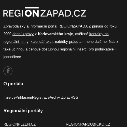
Zpravodajský a informační portál REGIONZAPAD.CZ přináší od roku
2000
denní zprávy
z
Karlovarského kraje
, ověřené
kontakty na
regionální firmy
,
kalendář akcí
,
nabídky práce
a mnoho dalšího. Nabízí
také účinnou a cenově dostupnou
regionální inzerci
pro podnikatele i
jednotlivce.
O portálu
Inzerce
Přihlášení
Registrace
Archiv Zpráv
RSS
Regionální portály
REGIONPLZEN.CZ
REGIONPARDUBICKO.CZ