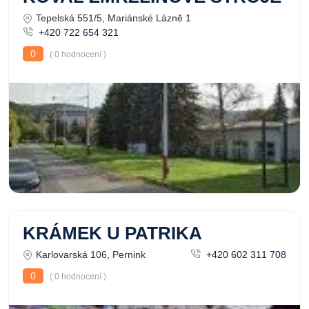
Tepelská 551/5, Mariánské Lázně 1
+420 722 654 321
0
( 0 hodnocení )
KRÁMEK U PATRIKA
Karlovarská 106, Pernink
+420 602 311 708
0
( 0 hodnocení )