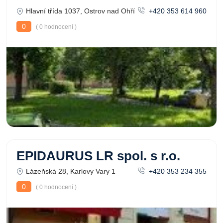
Hlavní třída 1037, Ostrov nad Ohří
+420 353 614 960
0
( 0 hodnocení )
EPIDAURUS LR spol. s r.o.
Lázeňská 28, Karlovy Vary 1
+420 353 234 355
0
( 0 hodnocení )