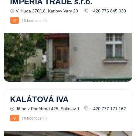
IMPERIA TRADE s.r.o.
V. Huga 376/18, Karlovy Vary 20
+420 776 845 030
0
( 0 hodnocení )
KALÁTOVÁ IVA
Jiřího z Poděbrad 425, Sokolov 1
+420 777 171 162
0
( 0 hodnocení )