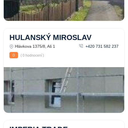
HULANSKÝ MIROSLAV
Hlávkova 1375/8, Aš 1
+420 731 582 237
0
( 0 hodnocení )