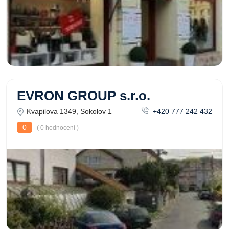
EVRON GROUP s.r.o.
Kvapilova 1349, Sokolov 1
+420 777 242 432
0
( 0 hodnocení )