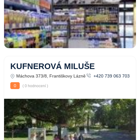
KUFNEROVÁ MILUŠE
Máchova 373/8, Františkovy Lázně
+420 739 063 703
0
( 0 hodnocení )