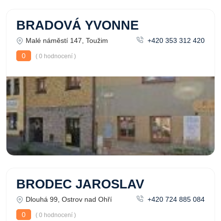
BRADOVÁ YVONNE
Malé náměstí 147, Toužim
+420 353 312 420
0
( 0 hodnocení )
BRODEC JAROSLAV
Dlouhá 99, Ostrov nad Ohří
+420 724 885 084
0
( 0 hodnocení )