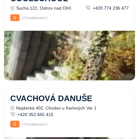
Suchá 122, Ostrov nad Ohří
+420 774 236 477
0
( 0 hodnocení )
CVACHOVÁ DANUŠE
Nejdecká 402, Chodov u Karlových Var 1
+420 352 665 415
0
( 0 hodnocení )