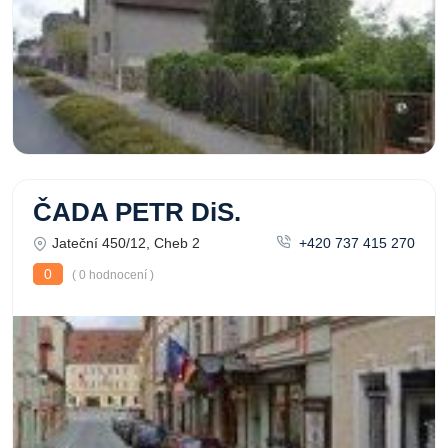
ČADA PETR DiS.
Jateční 450/12, Cheb 2
+420 737 415 270
0
( 0 hodnocení )