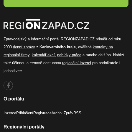
Zpravodajský a informační portál REGIONZAPAD.CZ přináší od roku
2000
denní zprávy
z
Karlovarského kraje
, ověřené
kontakty na
regionální firmy
,
kalendář akcí
,
nabídky práce
a mnoho dalšího. Nabízí
také účinnou a cenově dostupnou
regionální inzerci
pro podnikatele i
jednotlivce.
O portálu
Inzerce
Přihlášení
Registrace
Archiv Zpráv
RSS
Regionální portály