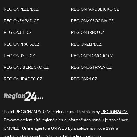
REGIONPLZEN.CZ
REGIONPARDUBICKO.CZ
REGIONZAPAD.CZ
REGIONVYSOCINA.CZ
REGIONJIH.CZ
REGIONBRNO.CZ
REGIONPRAHA.CZ
REGIONZLIN.CZ
REGIONUSTI.CZ
REGIONOLOMOUC.CZ
REGIONLIBERECKO.CZ
REGIONOSTRAVA.CZ
REGIONHRADEC.CZ
REGION24.CZ
Portál REGIONZAPAD.CZ je členem mediální skupiny
REGION24.CZ
.
Provozovatelem sítě regionálních a informačních portálů je společnost
UNIWEB
. Online agentura UNIWEB byla založená v roce 1997 a
poskytuje tvorbu webů, SEO služby a online marketing.