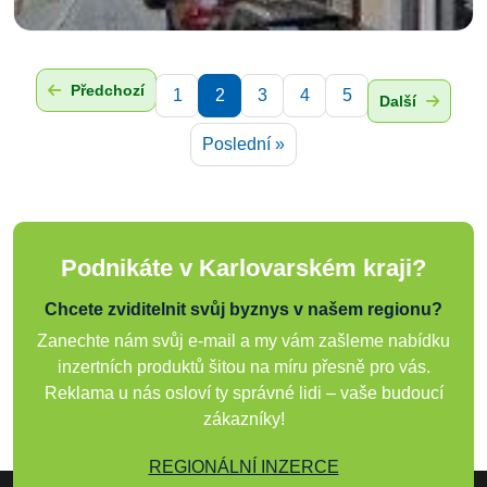
Předchozí
1
2
3
4
5
Další
Poslední »
Podnikáte v Karlovarském kraji?
Chcete zviditelnit svůj byznys v našem regionu?
Zanechte nám svůj e-mail a my vám zašleme nabídku
inzertních produktů šitou na míru přesně pro vás.
Reklama u nás osloví ty správné lidi – vaše budoucí
zákazníky!
REGIONÁLNÍ INZERCE