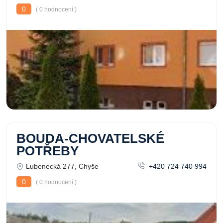
0
( 0 hodnocení )
BOUDA-CHOVATELSKÉ
POTŘEBY
Lubenecká 277, Chyše
+420 724 740 994
0
( 0 hodnocení )