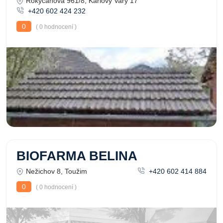
Rokycanova 961/8, Karlovy Vary 17
+420 602 424 232
0
( 0 hodnocení )
BIOFARMA BELINA
Nežichov 8, Toužim
+420 602 414 884
0
( 0 hodnocení )