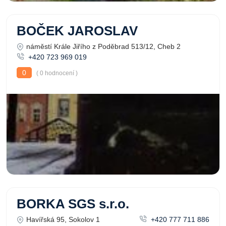
BOČEK JAROSLAV
náměstí Krále Jiřího z Poděbrad 513/12, Cheb 2
+420 723 969 019
0
( 0 hodnocení )
BORKA SGS s.r.o.
Havířská 95, Sokolov 1
+420 777 711 886