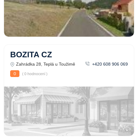
BOZITA CZ
Zahrádka 28, Teplá u Toužimě
+420 608 906 069
0
( 0 hodnocení )