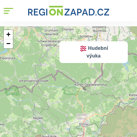
+
−
Hudební
výuka