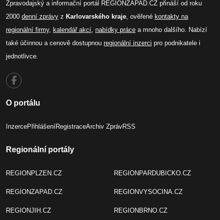
Zpravodajský a informační portál REGIONZAPAD.CZ přináší od roku
2000
denní zprávy
z
Karlovarského kraje
, ověřené
kontakty na
regionální firmy
,
kalendář akcí
,
nabídky práce
a mnoho dalšího. Nabízí
také účinnou a cenově dostupnou
regionální inzerci
pro podnikatele i
jednotlivce.
O portálu
Inzerce
Přihlášení
Registrace
Archiv Zpráv
RSS
Regionální portály
REGIONPLZEN.CZ
REGIONPARDUBICKO.CZ
REGIONZAPAD.CZ
REGIONVYSOCINA.CZ
REGIONJIH.CZ
REGIONBRNO.CZ