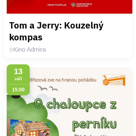
Tom a Jerry: Kouzelný
kompas
Kino Admira
13
září
15:00