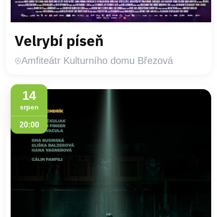
Velrybí píseň
Amfiteátr Kulturního domu Březová
14
srpen
20:00