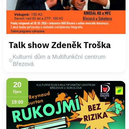
Talk show Zdeněk Troška
Kulturní dům a Multifunkční centrum
Březová
20
říjen
19:00