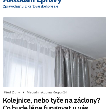
Zpravodasjtví z Karlovarského kraje
Před 2 dny
Mediální skupina Region24
Kolejnice, nebo tyče na záclony?
Co bude lépe fungovat u vás