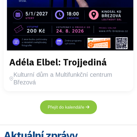
Adéla Elbel: Trojjediná
Kulturní dům a Multifunkční centrum
Březová
Přejít do kalendáře
Aktuální zprávy