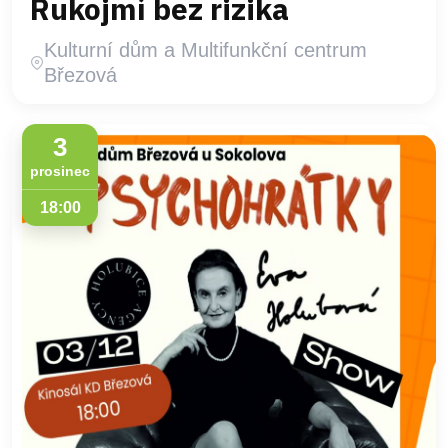
Rukojmí bez rizika
Kulturní dům a Multifunkční centrum
Březová
3
prosinec
18:00