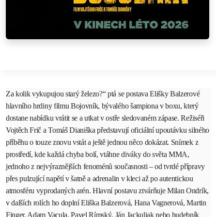
Za kolik vykupujou starý železo?“ ptá se postava Elišky Balzerové
hlavního hrdiny filmu Bojovník, bývalého šampiona v boxu, který
dostane nabídku vrátit se a utkat v ostře sledovaném zápase. Režiséři
Vojtěch Frič a Tomáš Dianiška představují oficiální upoutávku silného
příběhu o touze znovu vstát a ještě jednou něco dokázat. Snímek z
prostředí, kde každá chyba bolí, vtáhne diváky do světa MMA,
jednoho z nejvýraznějších fenoménů současnosti – od tvrdé přípravy
přes pulzující napětí v šatně a adrenalin v kleci až po autentickou
atmosféru vyprodaných arén. Hlavní postavu ztvárňuje Milan Ondrík,
v dalších rolích ho doplní Eliška Balzerová, Hana Vagnerová, Martin
Finger, Adam Vacula, Pavel Rímský, Ján Jackuliak nebo hudebník