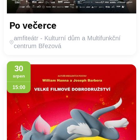
Po večerce
amfiteátr - Kulturní dům a Multifunkční
centrum Březová
30
srpen
15:00