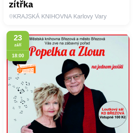
zítřka
KRAJSKÁ KNIHOVNA Karlovy Vary
23
září
18:00