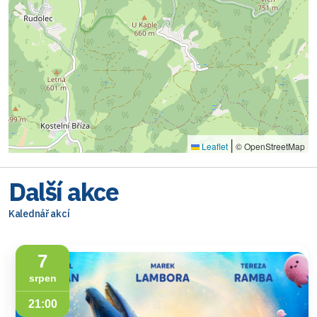
|
Leaflet
© OpenStreetMap
Další akce
Kalednář akcí
7
srpen
21:00