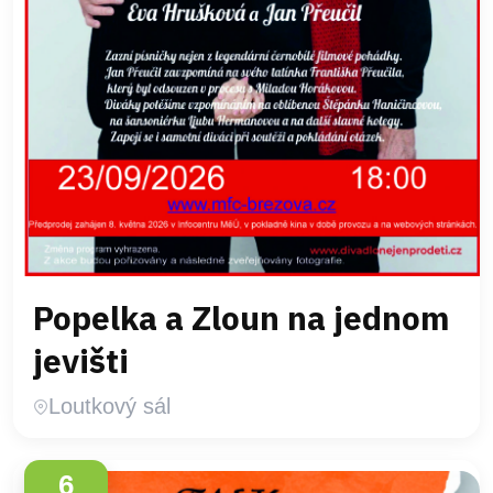
Popelka a Zloun na jednom
jevišti
Loutkový sál
6