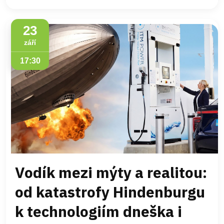
23
září
17:30
Vodík mezi mýty a realitou:
od katastrofy Hindenburgu
k technologiím dneška i