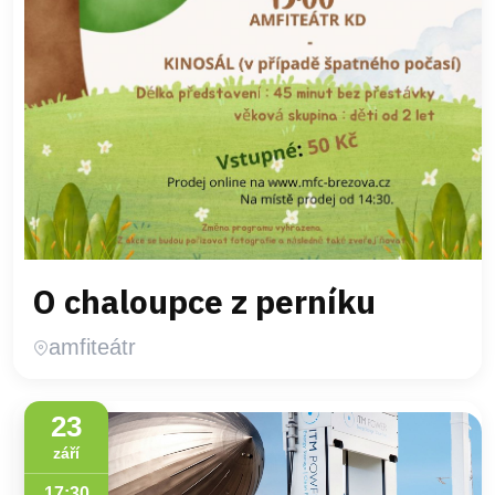
O chaloupce z perníku
amfiteátr
23
září
17:30