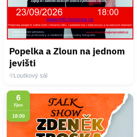
Popelka a Zloun na jednom
jevišti
Loutkový sál
6
říjen
18:00