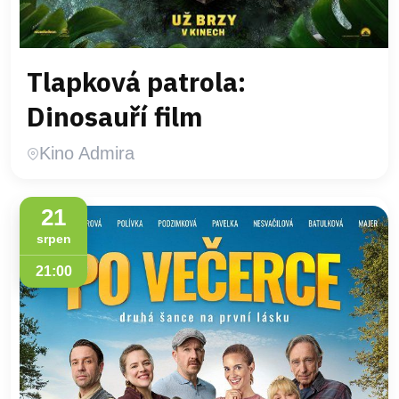
Tlapková patrola:
Dinosauří film
Kino Admira
21
srpen
21:00