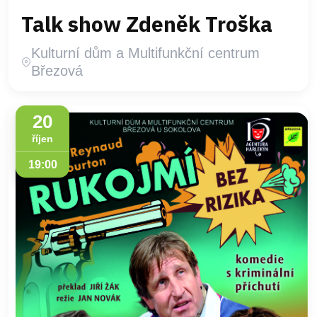
Talk show Zdeněk Troška
Kulturní dům a Multifunkční centrum
Březová
20
říjen
19:00