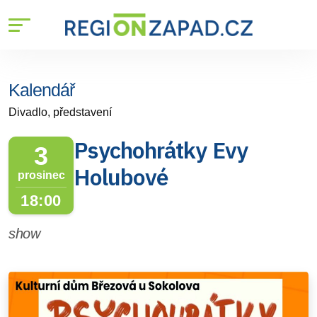
Kalendář
Divadlo, představení
Psychohrátky Evy
3
Holubové
prosinec
18:00
show