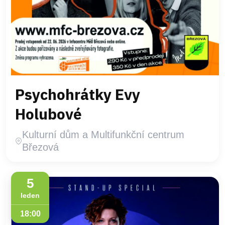
Psychohrátky Evy
Holubové
Kulturní dům a Multifunkční centrum
Březová
5
leden
18:00