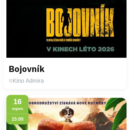
Bojovník
Kino Admira
16
srpen
15:00