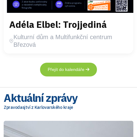
Adéla Elbel: Trojjediná
Kulturní dům a Multifunkční centrum
Březová
Přejít do kalendáře
Aktuální zprávy
Zpravodasjtví z Karlovarského kraje