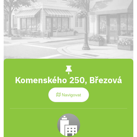
Komenského 250, Březová
Navigovat