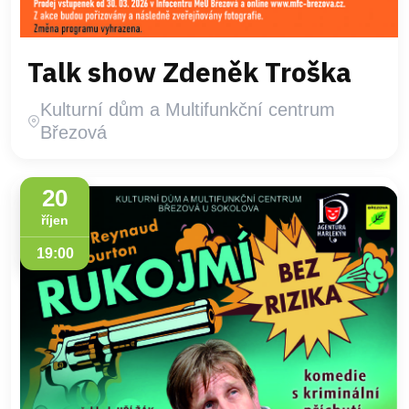
Talk show Zdeněk Troška
Kulturní dům a Multifunkční centrum
Březová
20
říjen
19:00