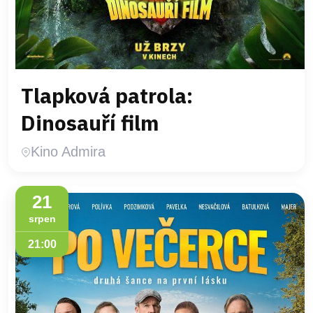
Tlapková patrola:
Dinosauří film
Kino Admira
21
srpen
21:00