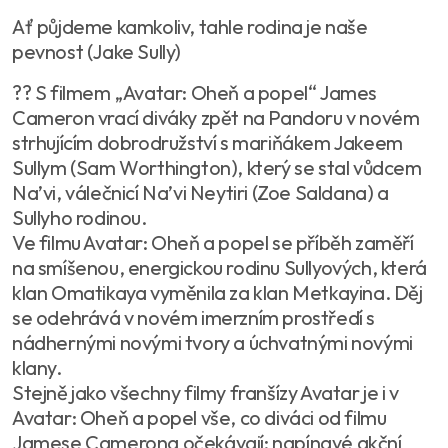
Ať půjdeme kamkoliv, tahle rodina je naše
pevnost (Jake Sully)
?? S filmem „Avatar: Oheň a popel“ James
Cameron vrací diváky zpět na Pandoru v novém
strhujícím dobrodružství s mariňákem Jakeem
Sullym (Sam Worthington), který se stal vůdcem
Na’vi, válečnicí Na’vi Neytiri (Zoe Saldana) a
Sullyho rodinou.
Ve filmu Avatar: Oheň a popel se příběh zaměří
na smíšenou, energickou rodinu Sullyových, která
klan Omatikaya vyměnila za klan Metkayina. Děj
se odehrává v novém imerzním prostředí s
nádhernými novými tvory a úchvatnými novými
klany.
Stejně jako všechny filmy franšízy Avatar je i v
Avatar: Oheň a popel vše, co diváci od filmu
Jamese Camerona očekávají: napínavé akční