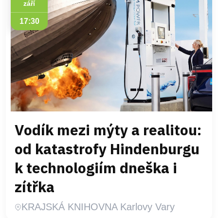
září
17:30
Vodík mezi mýty a realitou:
od katastrofy Hindenburgu
k technologiím dneška i
zítřka
KRAJSKÁ KNIHOVNA Karlovy Vary