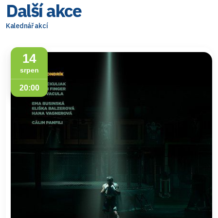
Další akce
Kalednář akcí
14
srpen
20:00