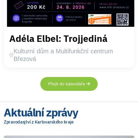
Adéla Elbel: Trojjediná
Kulturní dům a Multifunkční centrum
Březová
Přejít do kalendáře
Aktuální zprávy
Zpravodasjtví z Karlovarského kraje