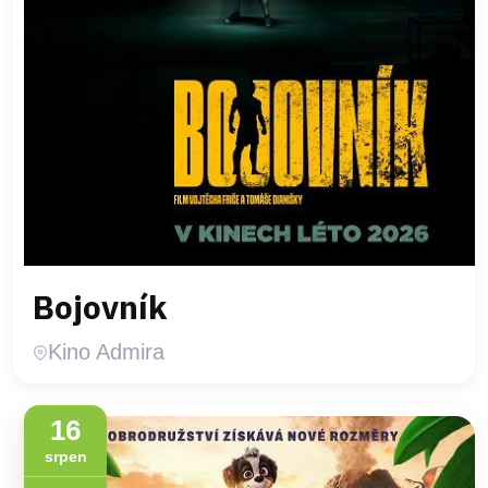
Bojovník
Kino Admira
16
srpen