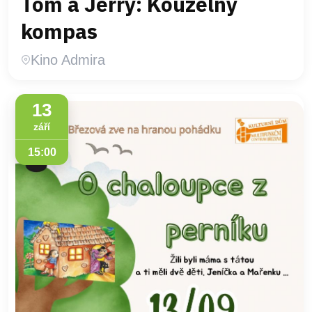
Tom a Jerry: Kouzelný
kompas
Kino Admira
13
září
15:00