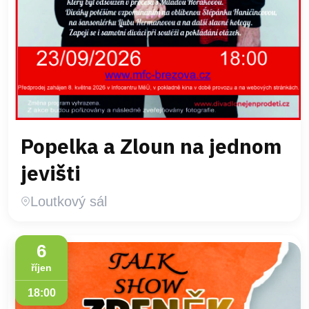
Popelka a Zloun na jednom
jevišti
Loutkový sál
6
říjen
18:00