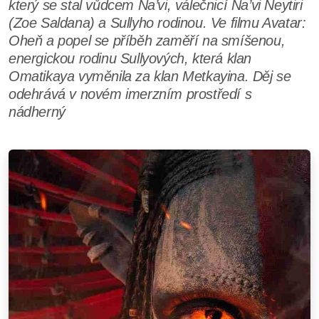
který se stal vůdcem Na’vi, válečnicí Na’vi Neytiri
(Zoe Saldana) a Sullyho rodinou. Ve filmu Avatar:
Oheň a popel se příběh zaměří na smíšenou,
energickou rodinu Sullyových, která klan
Omatikaya vyměnila za klan Metkayina. Děj se
odehrává v novém imerzním prostředí s
nádherný