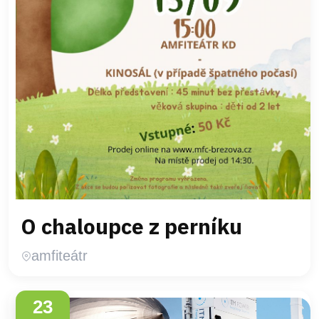
O chaloupce z perníku
amfiteátr
23