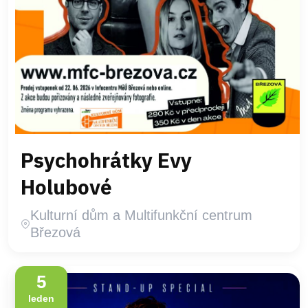
Psychohrátky Evy
Holubové
Kulturní dům a Multifunkční centrum
Březová
5
leden