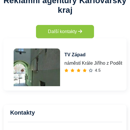
Reklamní agentury Karlovarský
kraj
Další kontakty
TV Západ
náměstí Krále Jiřího z Poděbra
4.5
Kontakty