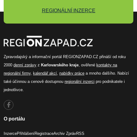
REGIONÁLNÍ INZERCE
Zpravodajský a informační portál REGIONZAPAD.CZ přináší od roku
2000
denní zprávy
z
Karlovarského kraje
, ověřené
kontakty na
regionální firmy
,
kalendář akcí
,
nabídky práce
a mnoho dalšího. Nabízí
také účinnou a cenově dostupnou
regionální inzerci
pro podnikatele i
jednotlivce.
O portálu
Inzerce
Přihlášení
Registrace
Archiv Zpráv
RSS