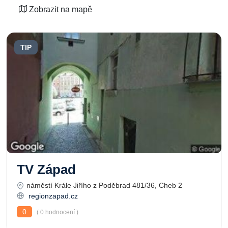
Zobrazit na mapě
TIP
TV Západ
náměstí Krále Jiřího z Poděbrad 481/36, Cheb 2
regionzapad.cz
0
( 0 hodnocení )