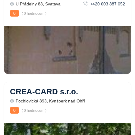
U Přádelny 88, Svatava
+420 603 887 052
0
( 0 hodnocení )
CREA-CARD s.r.o.
Pochlovická 893, Kynšperk nad Ohří
0
( 0 hodnocení )