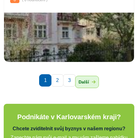
( 0 hodnocení )
1
2
3
Další
Podnikáte v Karlovarském kraji?
Chcete zviditelnit svůj byznys v našem regionu?
Zanechte nám svůj e-mail a my vám zašleme nabídku