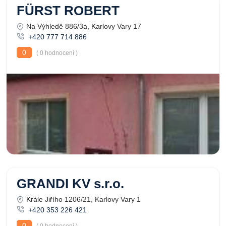
FÜRST ROBERT
Na Výhledě 886/3a, Karlovy Vary 17
+420 777 714 886
0
( 0 hodnocení )
GRANDI KV s.r.o.
Krále Jiřího 1206/21, Karlovy Vary 1
+420 353 226 421
0