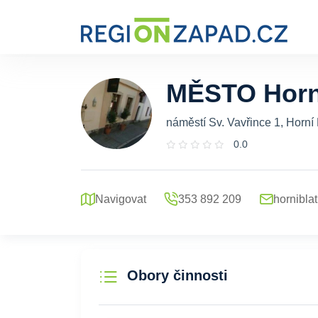
MĚSTO Horn
náměstí Sv. Vavřince 1, Horní
0.0
Navigovat
353 892 209
hornibla
Obory činnosti