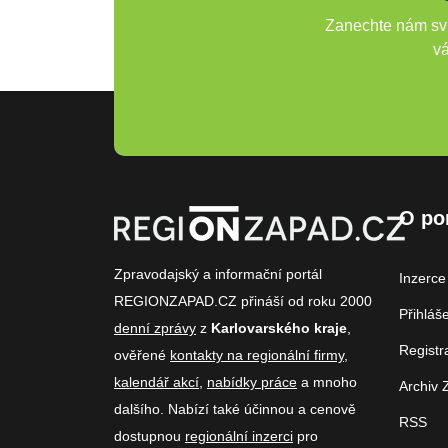
Zanechte nám svů
vá
O po
Zpravodajský a informační portál
Inzerce
REGIONZAPAD.CZ přináší od roku 2000
Přihláš
denní zprávy
z
Karlovarského kraje
,
Registr
ověřené
kontakty na regionální firmy
,
kalendář akcí
,
nabídky práce
a mnoho
Archiv 
dalšího. Nabízí také účinnou a cenově
RSS
dostupnou
regionální inzerci
pro