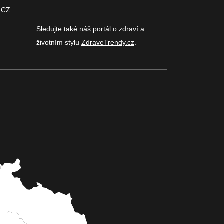
.CZ
Sledujte také náš
portál o zdraví
a
životním stylu
ZdraveTrendy.cz
.