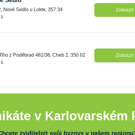
é Sedlo
, Nové Sedlo u Lokte, 357 34
Zobrazit
.5
iřího z Poděbrad 481/36, Cheb 2, 350 02
Zobrazit
.5
ikáte v Karlovarském k
Chcete zviditelnit svůj byznys v našem regionu