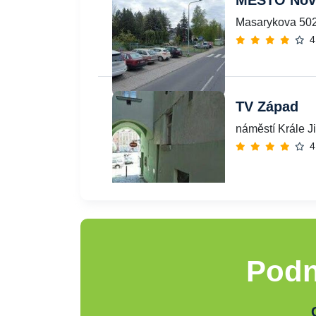
MĚSTO Nov
Masarykova 502
4
TV Západ
náměstí Krále J
4
Podn