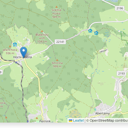
Leaflet
|
© OpenStreetMap contribu