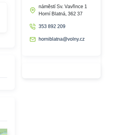
náměstí Sv. Vavřince 1
Horní Blatná, 362 37
353 892 209
horniblatna@volny.cz