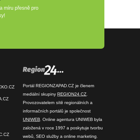
a míru přesně pro
ky!
Portál REGIONZAPAD.CZ je členem
CKO.CZ
mediální skupiny
REGION24.CZ
.
A.CZ
Provozovatelem sítě regionálních a
informačních portálů je společnost
UNIWEB
. Online agentura UNIWEB byla
založená v roce 1997 a poskytuje tvorbu
C.CZ
webů, SEO služby a online marketing.