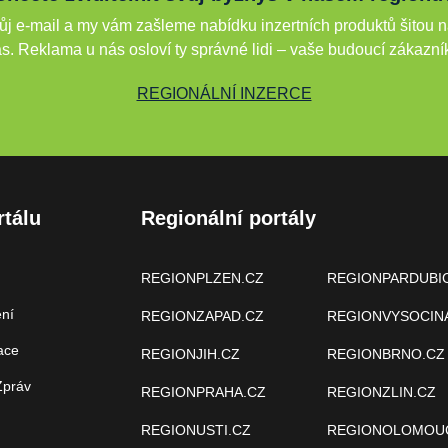
j e-mail a my vám zašleme nabídku inzertních produktů šitou n
s. Reklama u nás osloví ty správné lidi – vaše budoucí zákazní
REGIONÁLNÍ INZERCE
rtálu
Regionální portály
REGIONPLZEN.CZ
REGIONPARDUBI
ení
REGIONZAPAD.CZ
REGIONVYSOCIN
ace
REGIONJIH.CZ
REGIONBRNO.CZ
Zpráv
REGIONPRAHA.CZ
REGIONZLIN.CZ
REGIONUSTI.CZ
REGIONOLOMOU