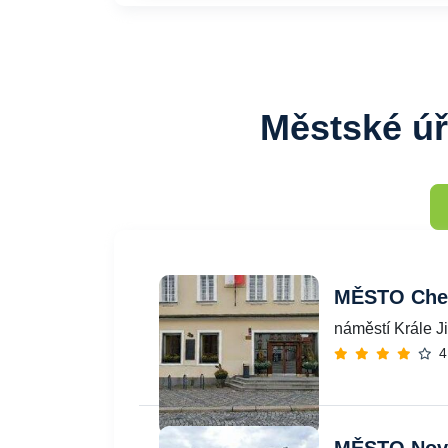
Městské úř
MĚSTO Che
náměstí Krále J
4