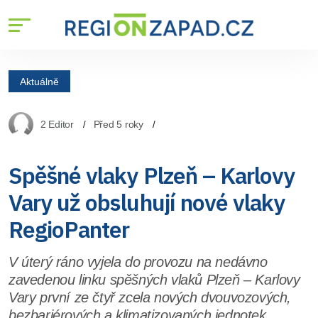
Aktuálně
2 Editor
Před 5 roky
Spěšné vlaky Plzeň – Karlovy
Vary už obsluhují nové vlaky
RegioPanter
V úterý ráno vyjela do provozu na nedávno
zavedenou linku spěšných vlaků Plzeň – Karlovy
Vary první ze čtyř zcela nových dvouvozových,
bezbariérových a klimatizovaných jednotek