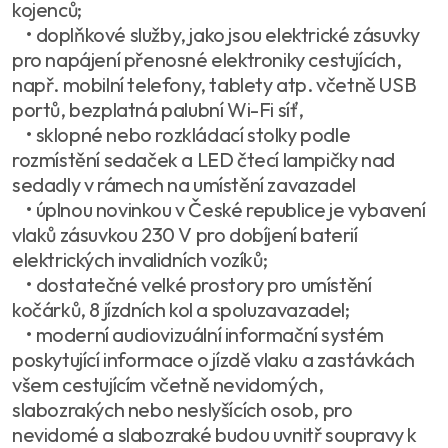
kojenců;
• doplňkové služby, jako jsou elektrické zásuvky
pro napájení přenosné elektroniky cestujících,
např. mobilní telefony, tablety atp. včetně USB
portů, bezplatná palubní Wi-Fi síť,
• sklopné nebo rozkládací stolky podle
rozmístění sedaček a LED čtecí lampičky nad
sedadly v rámech na umístění zavazadel
• úplnou novinkou v České republice je vybavení
vlaků zásuvkou 230 V pro dobíjení baterií
elektrických invalidních vozíků;
• dostatečné velké prostory pro umístění
kočárků, 8 jízdních kol a spoluzavazadel;
• moderní audiovizuální informační systém
poskytující informace o jízdě vlaku a zastávkách
všem cestujícím včetně nevidomých,
slabozrakých nebo neslyšících osob, pro
nevidomé a slabozraké budou uvnitř soupravy k