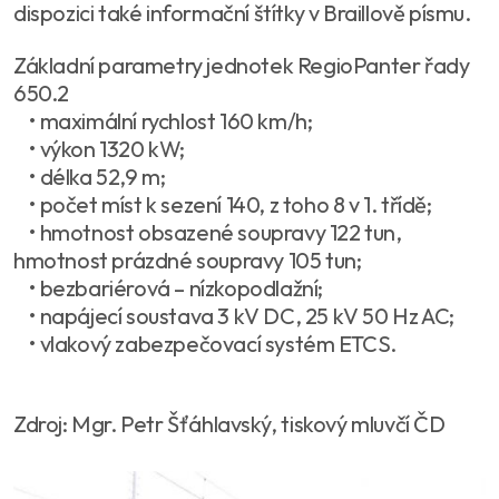
dispozici také informační štítky v Braillově písmu.
Základní parametry jednotek RegioPanter řady
650.2
• maximální rychlost 160 km/h;
• výkon 1320 kW;
• délka 52,9 m;
• počet míst k sezení 140, z toho 8 v 1. třídě;
• hmotnost obsazené soupravy 122 tun,
hmotnost prázdné soupravy 105 tun;
• bezbariérová – nízkopodlažní;
• napájecí soustava 3 kV DC, 25 kV 50 Hz AC;
• vlakový zabezpečovací systém ETCS.
Zdroj: Mgr. Petr Šťáhlavský, tiskový mluvčí ČD