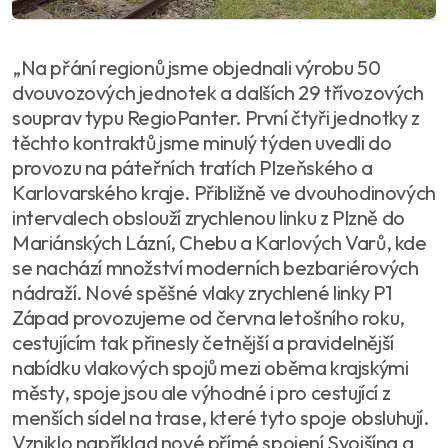
„Na přání regionů jsme objednali výrobu 50
dvouvozových jednotek a dalších 29 třívozových
souprav typu RegioPanter. První čtyři jednotky z
těchto kontraktů jsme minulý týden uvedli do
provozu na páteřních tratích Plzeňského a
Karlovarského kraje. Přibližně ve dvouhodinových
intervalech obslouží zrychlenou linku z Plzně do
Mariánských Lázní, Chebu a Karlových Varů, kde
se nachází množství moderních bezbariérových
nádraží. Nové spěšné vlaky zrychlené linky P1
Západ provozujeme od června letošního roku,
cestujícím tak přinesly četnější a pravidelnější
nabídku vlakových spojů mezi oběma krajskými
městy, spoje jsou ale výhodné i pro cestující z
menších sídel na trase, které tyto spoje obsluhují.
Vzniklo například nové přímé spojení Svojšína a