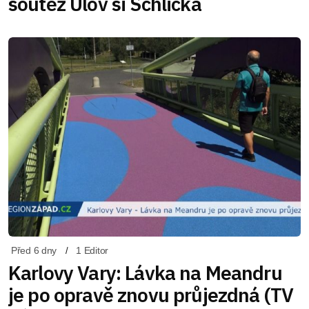
soutěž Ulov si Schlicka
Před 6 dny
1 Editor
Karlovy Vary: Lávka na Meandru
je po opravě znovu průjezdná (TV