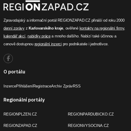
Zpravodajský a informační portál REGIONZAPAD.CZ přináší od roku 2000
denní zprávy
z
Karlovarského kraje
, ověřené
kontakty na regionální firmy
,
kalendář akcí
,
nabídky práce
a mnoho dalšího. Nabízí také účinnou a
cenově dostupnou
regionální inzerci
pro podnikatele i jednotlivce.
O portálu
Inzerce
Přihlášení
Registrace
Archiv Zpráv
RSS
Regionální portály
REGIONPLZEN.CZ
REGIONPARDUBICKO.CZ
REGIONZAPAD.CZ
REGIONVYSOCINA.CZ