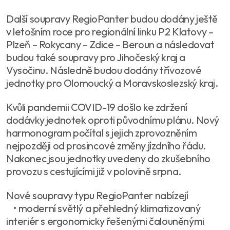
Další soupravy RegioPanter budou dodány ještě
v letošním roce pro regionální linku P2 Klatovy –
Plzeň – Rokycany – Zdice – Beroun a následovat
budou také soupravy pro Jihočeský kraj a
Vysočinu. Následně budou dodány třívozové
jednotky pro Olomoucký a Moravskoslezský kraj.
Kvůli pandemii COVID-19 došlo ke zdržení
dodávky jednotek oproti původnímu plánu. Nový
harmonogram počítal s jejich zprovozněním
nejpozději od prosincové změny jízdního řádu.
Nakonec jsou jednotky uvedeny do zkušebního
provozu s cestujícími již v polovině srpna.
Nové soupravy typu RegioPanter nabízejí
• moderní světlý a přehledný klimatizovaný
interiér s ergonomicky řešenými čalouněnými