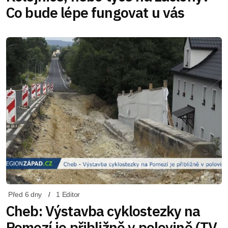
Co bude lépe fungovat u vás
Před 6 dny
1 Editor
Cheb: Výstavba cyklostezky na
Pomezí je přibližně v polovině (TV