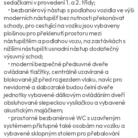
sedačkami v provedení 1. a 2. třídy;
• bezbariérový nástup s podlahou vozidla ve výši
moderních nástupišť bez nutnosti překonávat
schody, pro cestující na vozíku jsou vybaveny
plošinou pro překlenutí prostoru mezi
nástupištěm a podlahou vozu, na zastávkách s
nižšími nástupišti usnadní nástup dodatečný
výsuvný schod;
• moderní bezpečné předsuvné dveře
ovládané tlačítky, centrálně uzavírané a
blokované již před rozjezdem vlaku, navíc pro
nevidomé a slabozraké budou čelní dveře
jednotky vybavené dálkovým ovládáním dveří
obsluhované slepeckou vysílačkou a vybavené
akustickým majáčkem;
• prostorné bezbariérové WC s uzavřeným
systémem přístupné také osobám na vozíku a
vybavené sklopným stolem pro přebalování