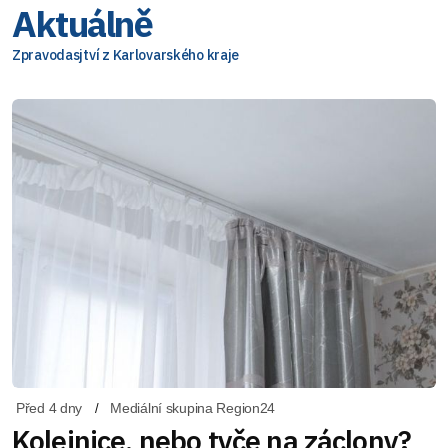
Aktuálně
Zpravodasjtví z Karlovarského kraje
Před 4 dny
Mediální skupina Region24
Kolejnice, nebo tyče na záclony?