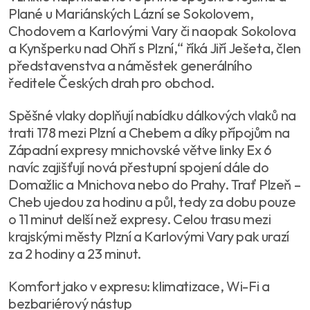
Plané u Mariánských Lázní se Sokolovem,
Chodovem a Karlovými Vary či naopak Sokolova
a Kynšperku nad Ohří s Plzní,“ říká Jiří Ješeta, člen
představenstva a náměstek generálního
ředitele Českých drah pro obchod.
Spěšné vlaky doplňují nabídku dálkových vlaků na
trati 178 mezi Plzní a Chebem a díky přípojům na
Západní expresy mnichovské větve linky Ex 6
navíc zajišťují nová přestupní spojení dále do
Domažlic a Mnichova nebo do Prahy. Trať Plzeň –
Cheb ujedou za hodinu a půl, tedy za dobu pouze
o 11 minut delší než expresy. Celou trasu mezi
krajskými městy Plzní a Karlovými Vary pak urazí
za 2 hodiny a 23 minut.
Komfort jako v expresu: klimatizace, Wi-Fi a
bezbariérový nástup