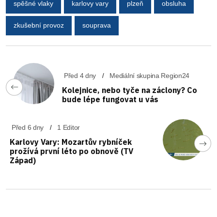
spěšné vlaky
karlovy vary
plzeň
obsluha
zkušební provoz
souprava
Před 4 dny
Mediální skupina Region24
Kolejnice, nebo tyče na záclony? Co
bude lépe fungovat u vás
Před 6 dny
1 Editor
Karlovy Vary: Mozartův rybníček
prožívá první léto po obnově (TV
Západ)