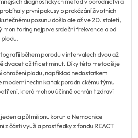
mnějších diagnostických metod v porodnictví a
dy probíhaly první pokusy o prokázání životních
kutečnému posunu došlo ale až ve 20. století,
tý monitoring nejprve srdeční frekvence a od
u plodu.
ografii během porodu v intervalech dvou až
žně dvacet až třicet minut. Díky této metodě je
í ohrožení plodu, například nedostatkem
, že moderní technika tak porodnickému týmu
tření, která mohou účinně ochránit zdraví
jeden a půl milionu korun a Nemocnice
a ni z části využila prostředky z fondu REACT