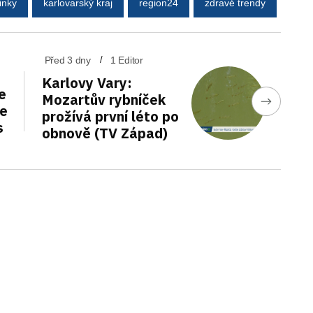
inky
karlovarský kraj
region24
zdravé trendy
Před 3 dny
1 Editor
Karlovy Vary:
e
Mozartův rybníček
de
prožívá první léto po
s
obnově (TV Západ)