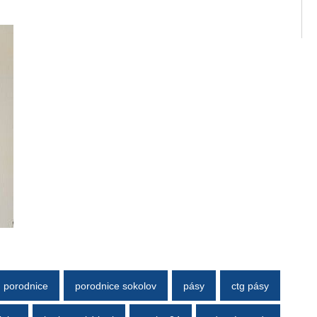
porodnice
porodnice sokolov
pásy
ctg pásy