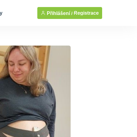
y
Registrace
Přihlášení /