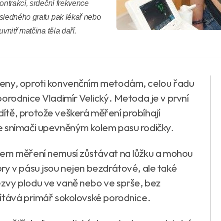
ontrakcí, srdeční frekvence
ýsledného grafu pak lékař nebo
vnitř matčina těla daří.
ženy, oproti konvenčním metodám, celou řadu
orodnice Vladimír Velický. Metoda je v první
tě, protože veškerá měření probíhají
e snímači upevněným kolem pasu rodičky.
hem měření nemusí zůstávat na lůžku a mohou
ry v pásu jsou nejen bezdrátové, ale také
zvy plodu ve vaně nebo ve sprše, bez
ítává primář sokolovské porodnice.