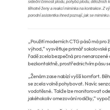
srdeční činnosti plodu, pohybů plodu, děložních k
těhotné ženy a reakcí miminka na kontrakce. Z v
porodní asistentka ihned poznají, jak se miminku u
„Použití moderních CTG pásů má pro 
výhod,“ vysvětluje primář sokolovské p
řadě zcela bezpečná pro nenarozené dí
bezkontaktně, prostřednictvím pásu s
„Ženám zase nabízí vyšší komfort. Bě
se zcela volně pohybovat. Navíc senzo
vodotěsné. Takže lze monitorovat ode
jakéhokoliv omezování rodičky,“ vypoč