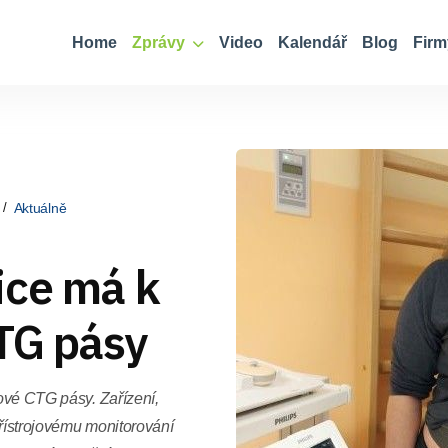
Home
Zprávy
Video
Kalendář
Blog
Firm
Aktuálně
ice má k
CTG pásy
nové CTG pásy. Zařízení,
přístrojovému monitorování