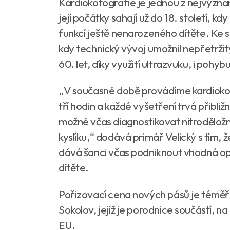
Kardiokotografie je jednou z nejvýzna
její počátky sahají už do 18. století, k
funkcí ještě nenarozeného dítěte. Ke s
kdy technický vývoj umožnil nepřetrži
60. let, díky využití ultrazvuku, i pohyb
„V současné době provádíme kardiokot
tří hodin a každé vyšetření trvá přibli
možné včas diagnostikovat nitroděložn
kyslíku,“ dodává primář Velický s tím
dává šanci včas podniknout vhodná opa
dítěte.
Pořizovací cena nových pásů je téměř 
Sokolov, jejíž je porodnice součástí, n
EU.