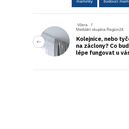
maminky
budoucí mam
Včera
Mediální skupina Region24
Kolejnice, nebo tyč
na záclony? Co bu
lépe fungovat u vá