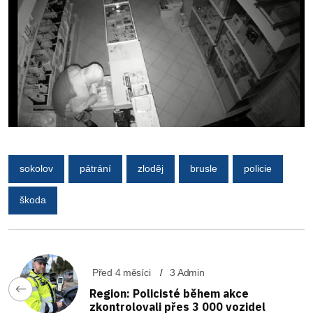
sokolov
pátrání
zloděj
brusle
policie
škoda
Před 4 měsíci
3 Admin
Region: Policisté během akce
zkontrolovali přes 3 000 vozidel