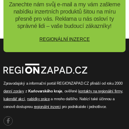
Zanechte nám svůj e-mail a my vám zašleme
nabídku inzertních produktů šitou na míru
přesně pro vás. Reklama u nás osloví ty
správné lidi – vaše budoucí zákazníky!
REGIONÁLNÍ INZERCE
Zpravodajský a informační portál REGIONZAPAD.CZ přináší od roku 2000
denní zprávy
z
Karlovarského kraje
, ověřené
kontakty na regionální firmy
,
kalendář akcí
,
nabídky práce
a mnoho dalšího. Nabízí také účinnou a
cenově dostupnou
regionální inzerci
pro podnikatele i jednotlivce.