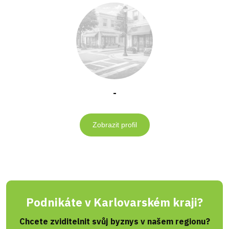
-
Zobrazit profil
Podnikáte v Karlovarském kraji?
Chcete zviditelnit svůj byznys v našem regionu?