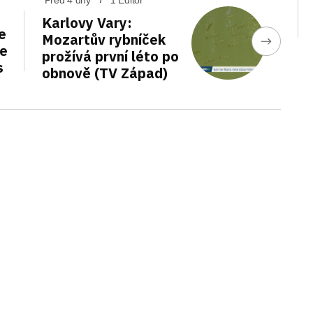
Před 4 dny
1 Editor
Karlovy Vary:
e
Mozartův rybníček
de
prožívá první léto po
s
obnově (TV Západ)