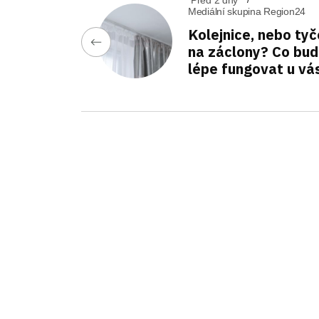
Před 2 dny
Mediální skupina Region24
Kolejnice, nebo tyč
na záclony? Co bu
lépe fungovat u vá