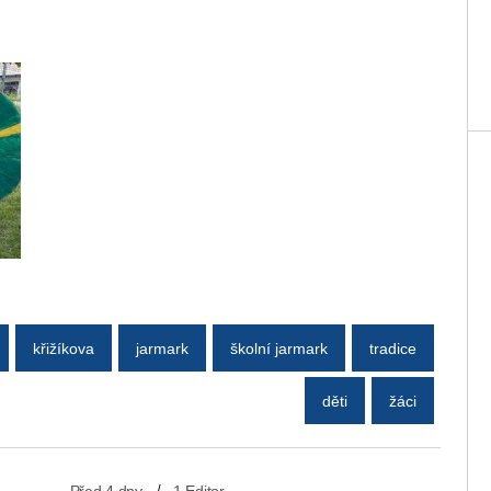
křižíkova
jarmark
školní jarmark
tradice
děti
žáci