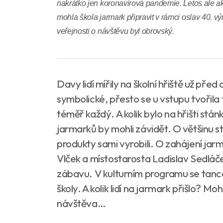
nakrátko jen koronavirová pandemie. Letos ale akc
mohla škola jarmark připravit v rámci oslav 40. v
veřejnosti o návštěvu byl obrovský.
Davy lidí mířily na školní hřiště už pře
symbolické, přesto se u vstupu tvořila
téměř každý. A kolik bylo na hřišti stá
jarmarků by mohli závidět. O většinu st
produkty sami vyrobili. O zahájení jarm
Vlček a místostarosta Ladislav Sedláč
zábavu. V kulturním programu se tancova
školy. A kolik lidí na jarmark přišlo? Mo
návštěva…