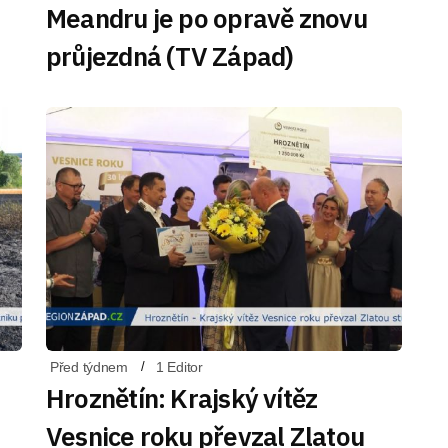
Meandru je po opravě znovu
průjezdná (TV Západ)
Před týdnem
1 Editor
Hroznětín: Krajský vítěz
Vesnice roku převzal Zlatou