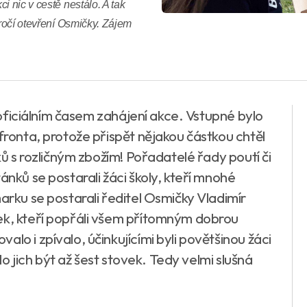
i nic v cestě nestálo. A tak
ýročí otevření Osmičky. Zájem
d oficiálním časem zahájení akce. Vstupné bylo
 fronta, protože přispět nějakou částkou chtěl
nků s rozličným zbožím! Pořadatelé řady poutí či
ánků se postarali žáci školy, kteří mnohé
arku se postarali ředitel Osmičky Vladimír
ek, kteří popřáli všem přítomným dobrou
lo i zpívalo, účinkujícími byli povětšinou žáci
hlo jich být až šest stovek. Tedy velmi slušná