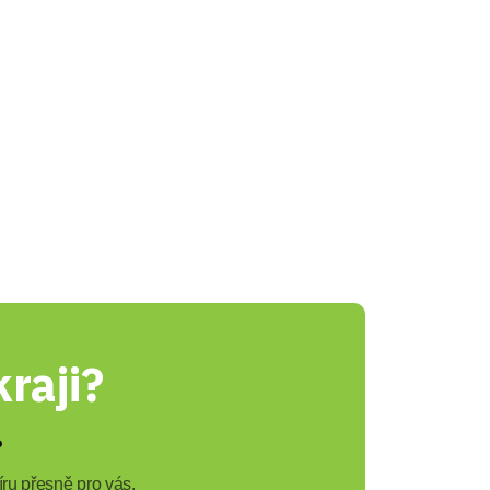
raji?
?
ru přesně pro vás.