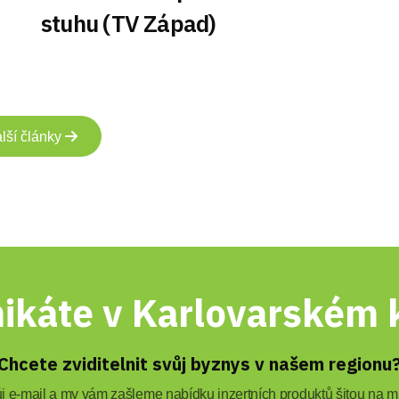
stuhu (TV Západ)
lší články
ikáte v Karlovarském k
Chcete zviditelnit svůj byznys v našem regionu
 e-mail a my vám zašleme nabídku inzertních produktů šitou na mí