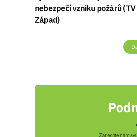
nebezpečí vzniku požárů (TV
Západ)
Da
Podn
Zanechte nám svůj