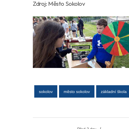
Zdroj: Město Sokolov
sokolov
město sokolov
základní škola