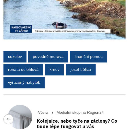
sokolov
povodně morava
finanční pomoc
renata oulehlová
krnov
josef bělica
vyřazený nábytek
Včera
Mediální skupina Region24
Kolejnice, nebo tyče na záclony? Co
bude lépe fungovat u vás