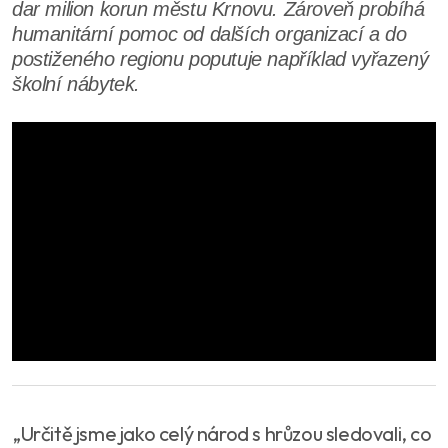
dar milion korun městu Krnovu. Zároveň probíhá
humanitární pomoc od dalších organizací a do
postiženého regionu poputuje například vyřazený
školní nábytek.
„Určitě jsme jako celý národ s hrůzou sledovali, co