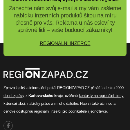
Zanechte nám svůj e-mail a my vám zašleme
nabídku inzertních produktů šitou na míru
přesně pro vás. Reklama u nás osloví ty
správné lidi – vaše budoucí zákazníky!
REGIONÁLNÍ INZERCE
Zpravodajský a informační portál REGIONZAPAD.CZ přináší od roku 2000
denní zprávy
z
Karlovarského kraje
, ověřené
kontakty na regionální firmy
,
kalendář akcí
,
nabídky práce
a mnoho dalšího. Nabízí také účinnou a
cenově dostupnou
regionální inzerci
pro podnikatele i jednotlivce.