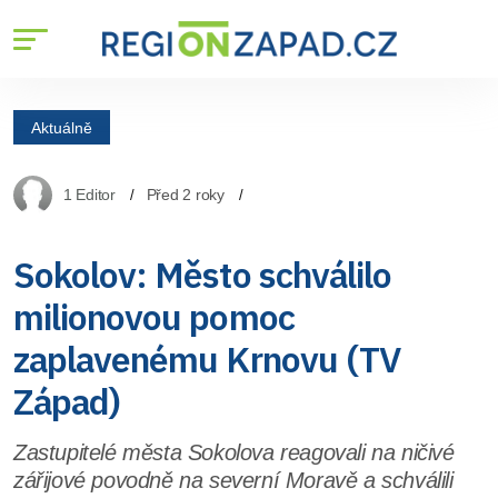
Aktuálně
1 Editor
Před 2 roky
Sokolov: Město schválilo
milionovou pomoc
zaplavenému Krnovu (TV
Západ)
Zastupitelé města Sokolova reagovali na ničivé
zářijové povodně na severní Moravě a schválili