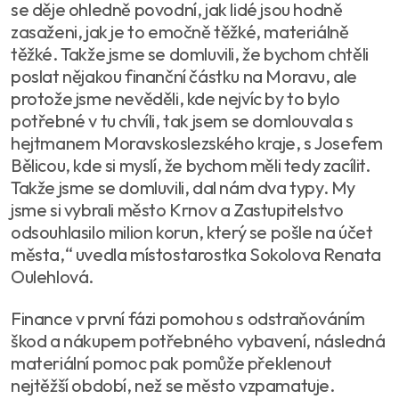
se děje ohledně povodní, jak lidé jsou hodně
zasaženi, jak je to emočně těžké, materiálně
těžké. Takže jsme se domluvili, že bychom chtěli
poslat nějakou finanční částku na Moravu, ale
protože jsme nevěděli, kde nejvíc by to bylo
potřebné v tu chvíli, tak jsem se domlouvala s
hejtmanem Moravskoslezského kraje, s Josefem
Bělicou, kde si myslí, že bychom měli tedy zacílit.
Takže jsme se domluvili, dal nám dva typy. My
jsme si vybrali město Krnov a Zastupitelstvo
odsouhlasilo milion korun, který se pošle na účet
města,“ uvedla místostarostka Sokolova Renata
Oulehlová.
Finance v první fázi pomohou s odstraňováním
škod a nákupem potřebného vybavení, následná
materiální pomoc pak pomůže překlenout
nejtěžší období, než se město vzpamatuje.