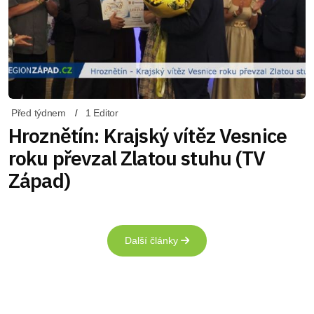
Před týdnem
1 Editor
Hroznětín: Krajský vítěz Vesnice
roku převzal Zlatou stuhu (TV
Západ)
Další články