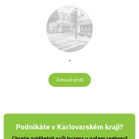
-
Zobrazit profil
Podnikáte v Karlovarském kraji?
Chcete zviditelnit svůj byznys v našem regionu?