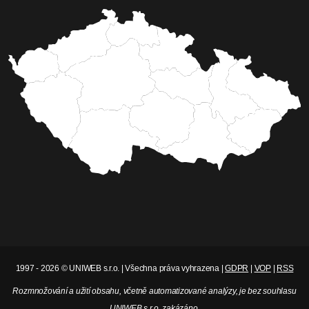
1997 - 2026 © UNIWEB s.r.o. | Všechna práva vyhrazena |
GDPR
|
VOP
|
RSS
Rozmnožování a užití obsahu, včetně automatizované analýzy, je bez souhlasu
UNIWEB s.r.o. zakázáno.