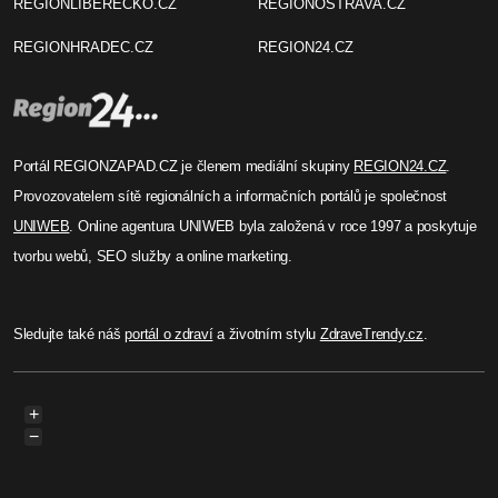
REGIONLIBERECKO.CZ
REGIONOSTRAVA.CZ
REGIONHRADEC.CZ
REGION24.CZ
Portál REGIONZAPAD.CZ je členem mediální skupiny
REGION24.CZ
.
Provozovatelem sítě regionálních a informačních portálů je společnost
UNIWEB
. Online agentura UNIWEB byla založená v roce 1997 a poskytuje
tvorbu webů, SEO služby a online marketing.
Sledujte také náš
portál o zdraví
a životním stylu
ZdraveTrendy.cz
.
+
−