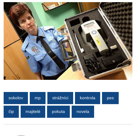
sokolov
mp
strážníci
kontrola
pes
čip
majitelé
pokuta
novela