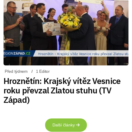
Před týdnem
1 Editor
Hroznětín: Krajský vítěz Vesnice
roku převzal Zlatou stuhu (TV
Západ)
Další články