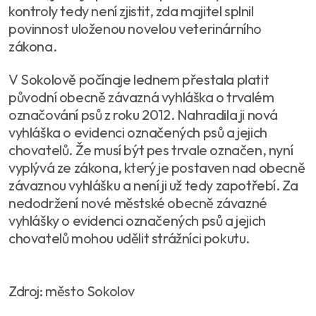
kontroly tedy není zjistit, zda majitel splnil
povinnost uloženou novelou veterinárního
zákona.
V Sokolově počínaje lednem přestala platit
původní obecně závazná vyhláška o trvalém
označování psů z roku 2012. Nahradila ji nová
vyhláška o evidenci označených psů a jejich
chovatelů. Že musí být pes trvale označen, nyní
vyplývá ze zákona, který je postaven nad obecně
závaznou vyhlášku a není ji už tedy zapotřebí. Za
nedodržení nové městské obecně závazné
vyhlášky o evidenci označených psů a jejich
chovatelů mohou udělit strážníci pokutu.
Zdroj: město Sokolov