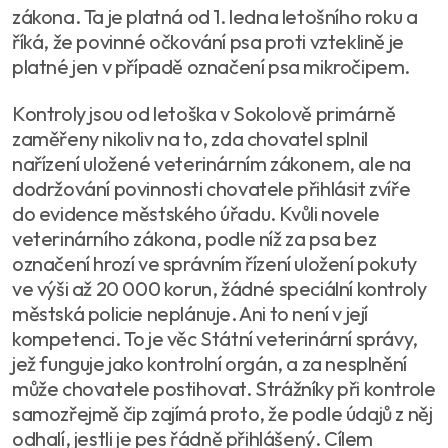
zákona. Ta je platná od 1. ledna letošního roku a
říká, že povinné očkování psa proti vzteklině je
platné jen v případě označení psa mikročipem.
Kontroly jsou od letoška v Sokolově primárně
zaměřeny nikoliv na to, zda chovatel splnil
nařízení uložené veterinárním zákonem, ale na
dodržování povinnosti chovatele přihlásit zvíře
do evidence městského úřadu. Kvůli novele
veterinárního zákona, podle níž za psa bez
označení hrozí ve správním řízení uložení pokuty
ve výši až 20 000 korun, žádné speciální kontroly
městská policie neplánuje. Ani to není v její
kompetenci. To je věc Státní veterinární správy,
jež funguje jako kontrolní orgán, a za nesplnění
může chovatele postihovat. Strážníky při kontrole
samozřejmě čip zajímá proto, že podle údajů z něj
odhalí, jestli je pes řádně přihlášený. Cílem