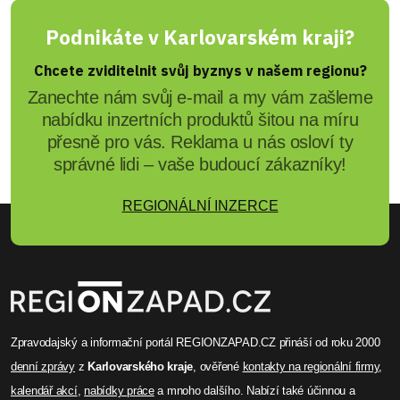
Podnikáte v Karlovarském kraji?
Chcete zviditelnit svůj byznys v našem regionu?
Zanechte nám svůj e-mail a my vám zašleme
nabídku inzertních produktů šitou na míru
přesně pro vás. Reklama u nás osloví ty
správné lidi – vaše budoucí zákazníky!
REGIONÁLNÍ INZERCE
Zpravodajský a informační portál REGIONZAPAD.CZ přináší od roku 2000
denní zprávy
z
Karlovarského kraje
, ověřené
kontakty na regionální firmy
,
kalendář akcí
,
nabídky práce
a mnoho dalšího. Nabízí také účinnou a