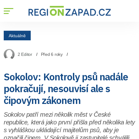
Aktuálně
2 Editor
Před 6 roky
Sokolov: Kontroly psů nadále
pokračují, nesouvisí ale s
čipovým zákonem
Sokolov patří mezi několik měst v České
republice, která jako první přišla před několika lety
s vyhláškou ukládající majitelům psů, aby je
označili čipem. V Sokolově ji zastupitelé schválili