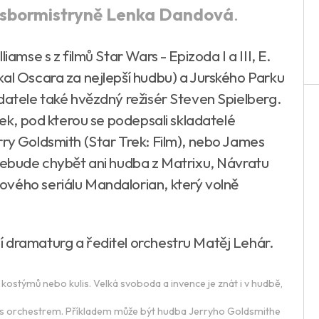
sbormistryně Lenka Dandová
.
iamse s z filmů Star Wars - Epizoda I a III, E.
kal Oscara za nejlepší hudbu) a Jurského Parku
datele také hvězdný režisér Steven Spielberg.
rek, pod kterou se podepsali skladatelé
rry Goldsmith (Star Trek: Film), nebo James
 nebude chybět ani hudba z Matrixu, Návratu
ového seriálu Mandalorian, který volně
 dramaturg a ředitel orchestru Matěj Lehár.
e kostýmů nebo kulis. Velká svoboda a invence je znát i v hudbě,
e s orchestrem. Příkladem může být hudba Jerryho Goldsmithe