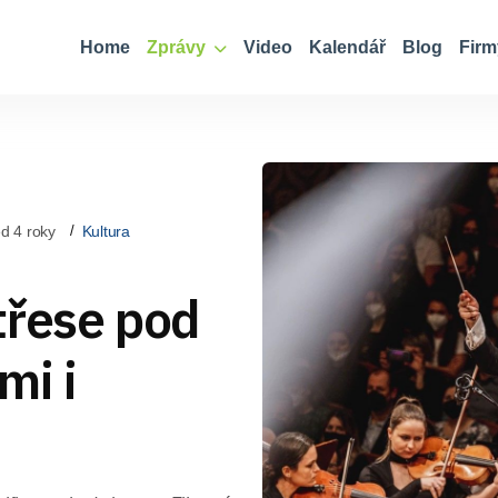
Home
Zprávy
Video
Kalendář
Blog
Firm
d 4 roky
Kultura
třese pod
mi i