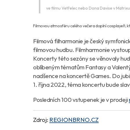
ve filmu Vetřelec nebo Dona Davise v Matrixu
Filmovou atmosféru celého večera doplní cosplayeři, kt
Filmová filharmonie je český symfonick
filmovou hudbu. Filmharmonie vystoupi
Koncerty této sezóny se věnovaly hud
oblíbeným tématům Fantasy a Valentýn
nadšence na koncertě Games. Do jubil
1. října 2022, téma koncertu bude sla
Posledních 100 vstupenek je v prodeji
Zdroj:
REGIONBRNO.CZ