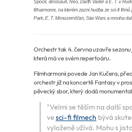
Spock, dinosauři, Neo, Darth Vader a E. T. v Rudo
filharmonie, na kterém zazní hudba ze sci-fi filmů 
Park, E. T. Mimozemšťan, Star Wars a mnoha dal
Orchestr tak 4. června uzavře sezonu 
která má ve svém repertoáru.
Filmharmonii povede Jan Kučera, předn
orchestr již na koncertě Fantasy v pro
pěvecký sbor, který dodá monumentali
"Velmi se těším na další sp
ve
sci-fi filmech
bývá skuteč
vyloženě užívá. Mohu s jisto