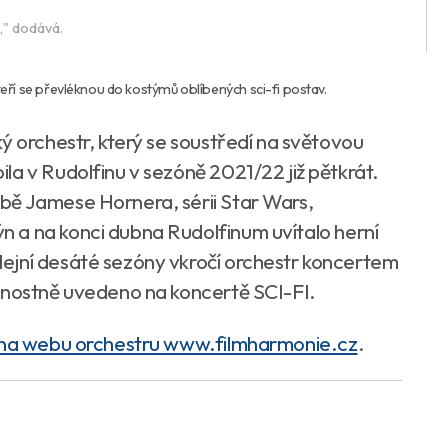
," dodává.
eří se převléknou do kostýmů oblíbených sci-fi postav.
ý orchestr, který se soustředí na světovou
la v Rudolfinu v sezóně 2021/22 již pětkrát.
bě Jamese Hornera, sérii Star Wars,
 a na konci dubna Rudolfinum uvítalo herní
ejní desáté sezóny vkročí orchestr koncertem
vnostně uvedeno na koncertě SCI-FI.
na webu orchestru www.filmharmonie.cz
.