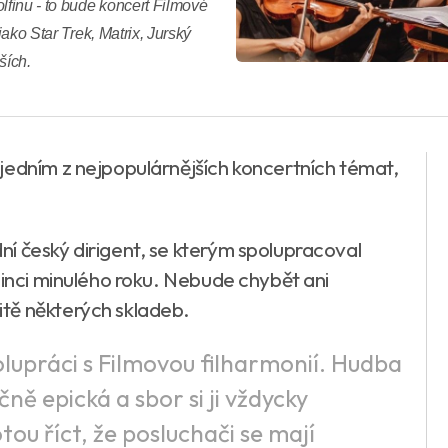
lfinu - to bude koncert Filmové
jako Star Trek, Matrix, Jurský
ších.
jedním z nejpopulárnějších koncertních témat,
í český dirigent, se kterým spolupracoval
sinci minulého roku. Nebude chybět ani
tě některých skladeb.
olupráci s Filmovou filharmonií. Hudba
ně epická a sbor si ji vždycky
tou říct, že posluchači se mají