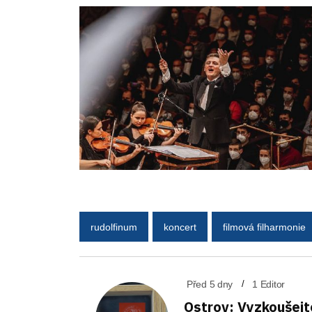
rudolfinum
koncert
filmová filharmonie
Před 5 dny
1 Editor
Ostrov: Vyzkoušejt