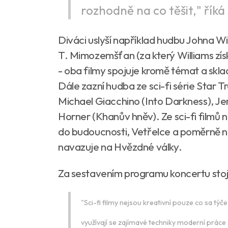
rozhodně na co těšit," říká
Diváci uslyší například hudbu Johna Will
T. Mimozemšťan (za který Williams zís
- oba filmy spojuje kromě témat a skla
Dále zazní hudba ze sci-fi série Star T
Michael Giacchino (Into Darkness), Je
Horner (Khanův hněv). Ze sci-fi filmů
do budoucnosti, Vetřelce a poměrně n
navazuje na Hvězdné války.
Za sestavením programu koncertu stojí
"Sci-fi filmy nejsou kreativní pouze co sa týč
využívají se zajímavé techniky moderní prác