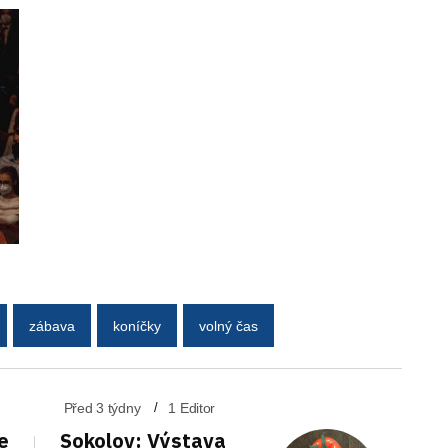
zábava
koníčky
volný čas
Před 3 týdny
1 Editor
e
Sokolov: Výstava