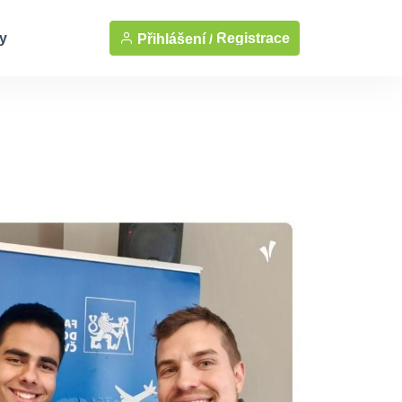
y
Registrace
Přihlášení /