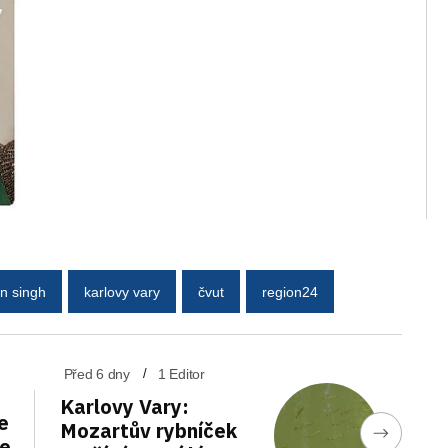
in singh
karlovy vary
čvut
region24
Před 6 dny
1 Editor
Karlovy Vary:
e
Mozartův rybníček
de