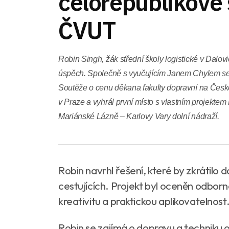
celorepublikové 
ČVUT
Robin Singh, žák střední školy logistické v Dalovic
úspěch. Společně s vyučujícím Janem Chylem se 
Soutěže o cenu děkana fakulty dopravní na Čes
v Praze a vyhrál první místo s vlastním projektem
Mariánské Lázně – Karlovy Vary dolní nádraží.
Robin navrhl řešení, které by zkrátilo d
cestujících. Projekt byl oceněn odborno
kreativitu a praktickou aplikovatelnost
Robin se zajímá o dopravu a techniku o