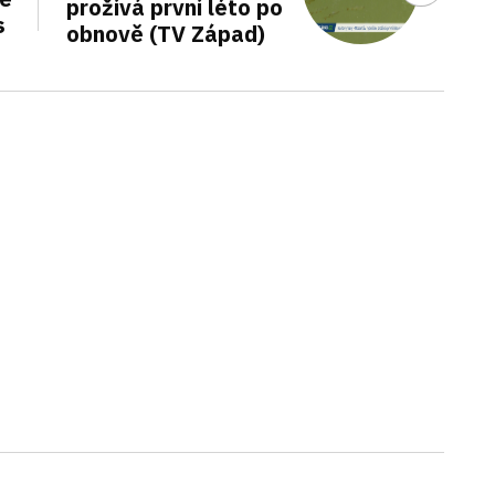
prožívá první léto po
s
obnově (TV Západ)