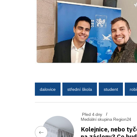
dalovice
střední škola
student
rob
Před 4 dny
Mediální skupina Region24
Kolejnice, nebo tyč
na záclony? Co bu