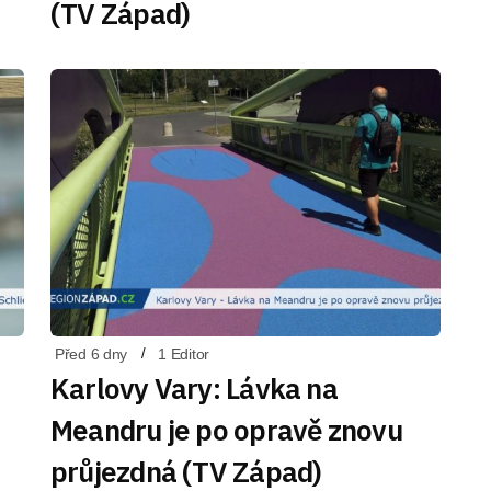
(TV Západ)
Před 6 dny
1 Editor
Karlovy Vary: Lávka na
Meandru je po opravě znovu
průjezdná (TV Západ)