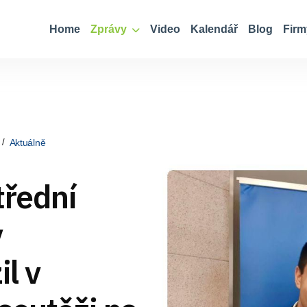
Home
Zprávy
Video
Kalendář
Blog
Firm
Aktuálně
třední
v
il v