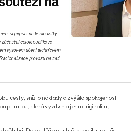
soutěži na
ích, si připsal na konto velký
zúčastnil celorepublikové
kém vysokém učení technickém
 Racionalizace provozu na trati
obu cesty, snížilo náklady a zvýšilo spokojenost
u porotou, která vyzdvihla jeho originalitu,
.
d dětství. Do soutěže se chtěl zapojit, protože