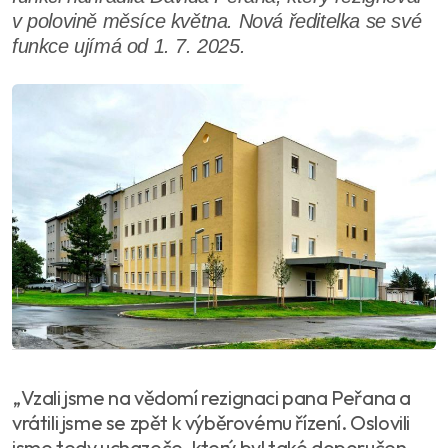
v polovině měsíce května. Nová ředitelka se své
funkce ujímá od 1. 7. 2025.
„Vzali jsme na vědomí rezignaci pana Peřana a
vrátili jsme se zpět k výběrovému řízení. Oslovili
jsme tedy uchazeče, který byl také doporučen