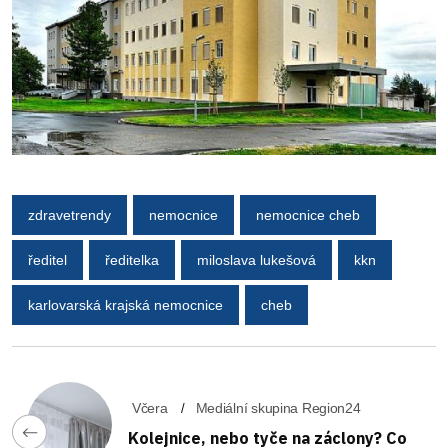
zdravetrendy
nemocnice
nemocnice cheb
ředitel
ředitelka
miloslava lukešová
kkn
karlovarská krajská nemocnice
cheb
Včera
Mediální skupina Region24
Kolejnice, nebo tyče na záclony? Co