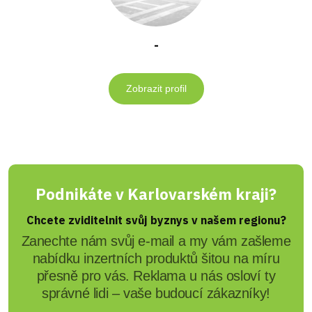
-
Zobrazit profil
Podnikáte v Karlovarském kraji?
Chcete zviditelnit svůj byznys v našem regionu?
Zanechte nám svůj e-mail a my vám zašleme
nabídku inzertních produktů šitou na míru
přesně pro vás. Reklama u nás osloví ty
správné lidi – vaše budoucí zákazníky!