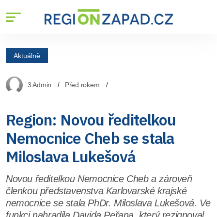
Aktuálně
3 Admin
Před rokem
Region: Novou ředitelkou
Nemocnice Cheb se stala
Miloslava Lukešová
Novou ředitelkou Nemocnice Cheb a zároveň
členkou představenstva Karlovarské krajské
nemocnice se stala PhDr. Miloslava Lukešová. Ve
funkci nahradila Davida Peřana, který rezignoval