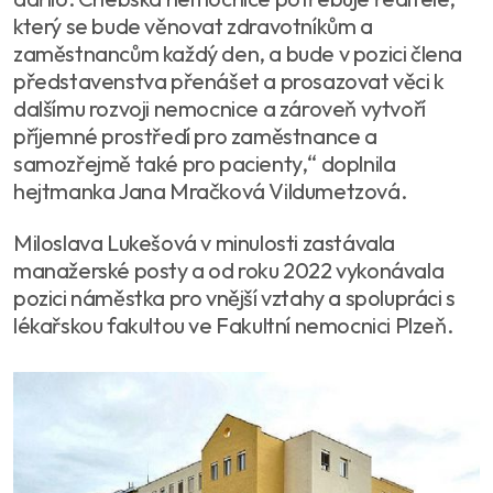
který se bude věnovat zdravotníkům a
zaměstnancům každý den, a bude v pozici člena
představenstva přenášet a prosazovat věci k
dalšímu rozvoji nemocnice a zároveň vytvoří
příjemné prostředí pro zaměstnance a
samozřejmě také pro pacienty,“ doplnila
hejtmanka Jana Mračková Vildumetzová.
Miloslava Lukešová v minulosti zastávala
manažerské posty a od roku 2022 vykonávala
pozici náměstka pro vnější vztahy a spolupráci s
lékařskou fakultou ve Fakultní nemocnici Plzeň.