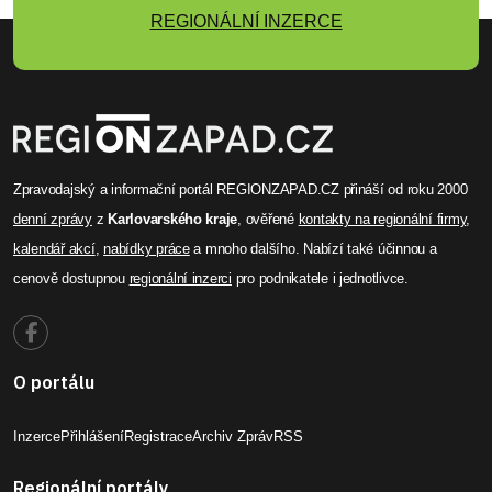
REGIONÁLNÍ INZERCE
Zpravodajský a informační portál REGIONZAPAD.CZ přináší od roku 2000
denní zprávy
z
Karlovarského kraje
, ověřené
kontakty na regionální firmy
,
kalendář akcí
,
nabídky práce
a mnoho dalšího. Nabízí také účinnou a
cenově dostupnou
regionální inzerci
pro podnikatele i jednotlivce.
O portálu
Inzerce
Přihlášení
Registrace
Archiv Zpráv
RSS
Regionální portály