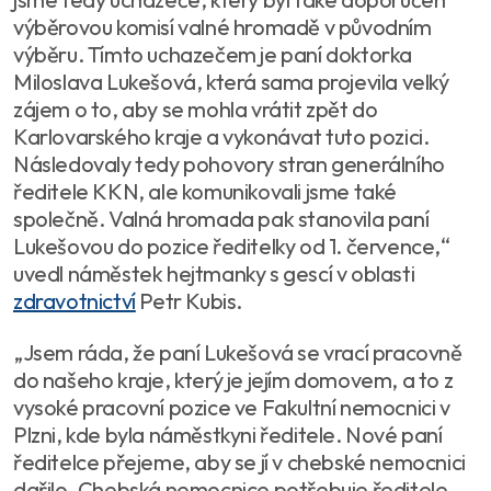
výběrovou komisí valné hromadě v původním
výběru. Tímto uchazečem je paní doktorka
Miloslava Lukešová, která sama projevila velký
zájem o to, aby se mohla vrátit zpět do
Karlovarského kraje a vykonávat tuto pozici.
Následovaly tedy pohovory stran generálního
ředitele KKN, ale komunikovali jsme také
společně. Valná hromada pak stanovila paní
Lukešovou do pozice ředitelky od 1. července,“
uvedl náměstek hejtmanky s gescí v oblasti
zdravotnictví
Petr Kubis.
„Jsem ráda, že paní Lukešová se vrací pracovně
do našeho kraje, který je jejím domovem, a to z
vysoké pracovní pozice ve Fakultní nemocnici v
Plzni, kde byla náměstkyni ředitele. Nové paní
ředitelce přejeme, aby se jí v chebské nemocnici
dařilo. Chebská nemocnice potřebuje ředitele,