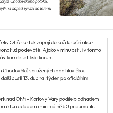
 koryta Chodovského potoka.
pytli na odpad vyrazí do terénu
řeky Ohře se tak zapojí do každoroční akce
konat už podeváté. A jako v minulosti, i v tomto
ástkou deset tisíc korun.
ých Chodováků sdružených pod hlavičkou
další pustí 13. dubna, týden po oficiálním
erk nad Ohří – Karlovy Vary podílelo odhadem
uba 6 tun odpadu a minimálně 60 pneumatik.