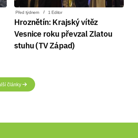
Před týdnem
1 Editor
Hroznětín: Krajský vítěz
Vesnice roku převzal Zlatou
stuhu (TV Západ)
lší články