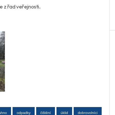
e z řad veřejnosti.
ahno
odpadky
čištění
úklid
dobrovolníci