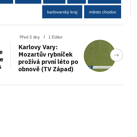
karlovarský kraj
město chodov
Před 3 dny
1 Editor
Karlovy Vary:
e
Mozartův rybníček
de
prožívá první léto po
s
obnově (TV Západ)