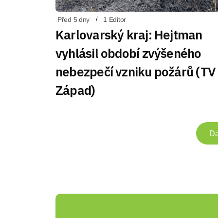
Před 5 dny
1 Editor
Karlovarský kraj: Hejtman
vyhlásil období zvýšeného
nebezpečí vzniku požárů (TV
Západ)
Da