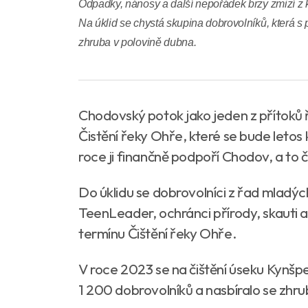
Odpadky, nánosy a další nepořádek brzy zmizí z
Na úklid se chystá skupina dobrovolníků, která s 
zhruba v polovině dubna.
Chodovský potok jako jeden z přítoků 
Čistění řeky Ohře, které se bude letos 
roce ji finančně podpoří Chodov, a to č
Do úklidu se dobrovolníci z řad mlad
TeenLeader, ochránci přírody, skauti a 
termínu Čištění řeky Ohře.
V roce 2023 se na čištění úseku Kynšp
1 200 dobrovolníků a nasbíralo se zhr