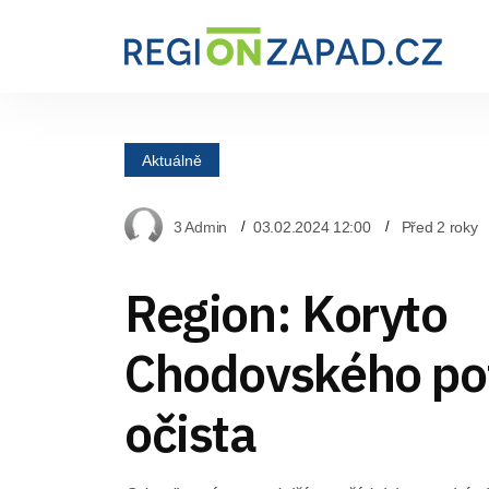
Aktuálně
3 Admin
03.02.2024 12:00
Před 2 roky
Region: Koryto
Chodovského po
očista