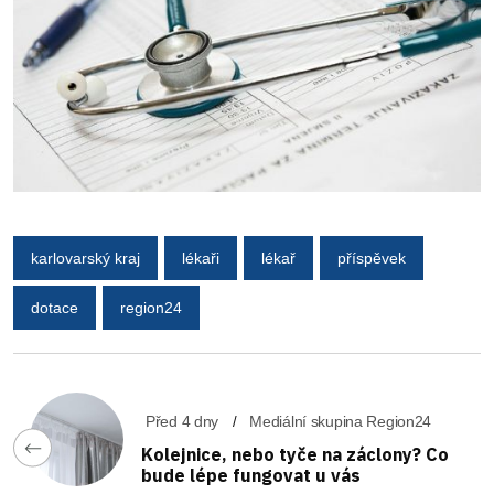
karlovarský kraj
lékaři
lékař
příspěvek
dotace
region24
Před 4 dny
Mediální skupina Region24
Kolejnice, nebo tyče na záclony? Co
bude lépe fungovat u vás