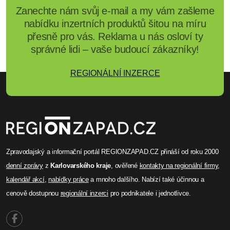
Zanechte nám svůj e-mail a my vám zašleme
nabídku inzertních produktů šitou na míru
přesně pro vás. Reklama u nás osloví ty
správné lidi – vaše budoucí zákazníky!
REGIONÁLNÍ INZERCE
Zpravodajský a informační portál REGIONZAPAD.CZ přináší od roku 2000
denní zprávy
z
Karlovarského kraje
, ověřené
kontakty na regionální firmy
,
kalendář akcí
,
nabídky práce
a mnoho dalšího. Nabízí také účinnou a
cenově dostupnou
regionální inzerci
pro podnikatele i jednotlivce.