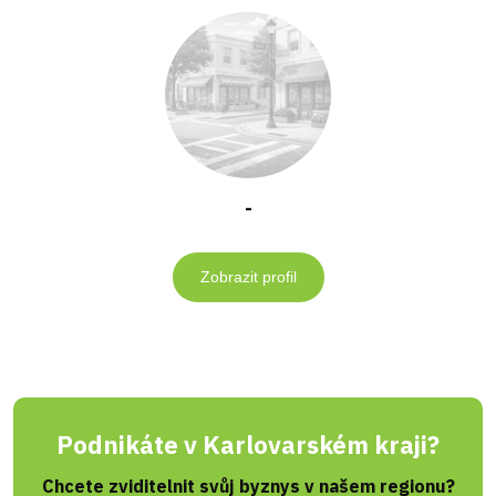
-
Zobrazit profil
Podnikáte v Karlovarském kraji?
Chcete zviditelnit svůj byznys v našem regionu?