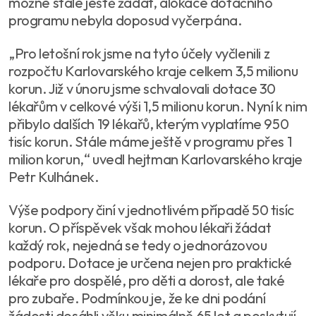
možné stále ještě žádat, alokace dotačního
programu nebyla doposud vyčerpána.
„Pro letošní rok jsme na tyto účely vyčlenili z
rozpočtu Karlovarského kraje celkem 3,5 milionu
korun. Již v únoru jsme schvalovali dotace 30
lékařům v celkové výši 1,5 milionu korun. Nyní k nim
přibylo dalších 19 lékařů, kterým vyplatíme 950
tisíc korun. Stále máme ještě v programu přes 1
milion korun,“ uvedl hejtman Karlovarského kraje
Petr Kulhánek.
Výše podpory činí v jednotlivém případě 50 tisíc
korun. O příspěvek však mohou lékaři žádat
každý rok, nejedná se tedy o jednorázovou
podporu. Dotace je určena nejen pro praktické
lékaře pro dospělé, pro děti a dorost, ale také
pro zubaře. Podmínkou je, že ke dni podání
žádosti dosáhli věku minimálně 65 let a poskytují