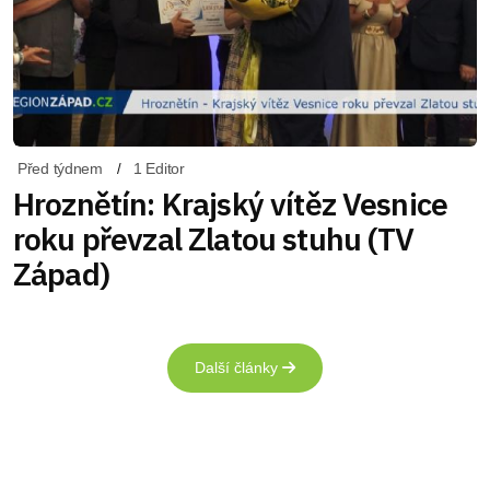
Před týdnem
1 Editor
Hroznětín: Krajský vítěz Vesnice
roku převzal Zlatou stuhu (TV
Západ)
Další články