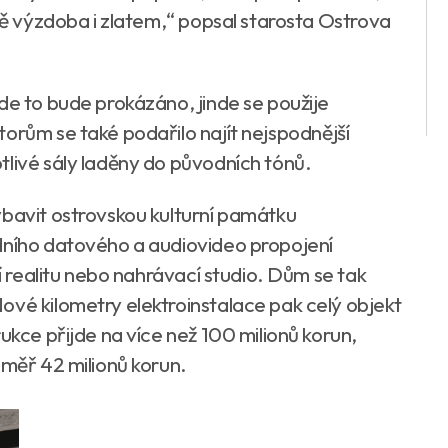
čně výzdoba i zlatem,“ popsal starosta Ostrova
de to bude prokázáno, jinde se použije
orům se také podařilo najít nejspodnější
tlivé sály laděny do původních tónů.
ybavit ostrovskou kulturní památku
dního datového a audiovideo propojení
ní realitu nebo nahrávací studio. Dům se tak
ové kilometry elektroinstalace pak celý objekt
ukce přijde na více než 100 milionů korun,
éměř 42 milionů korun.