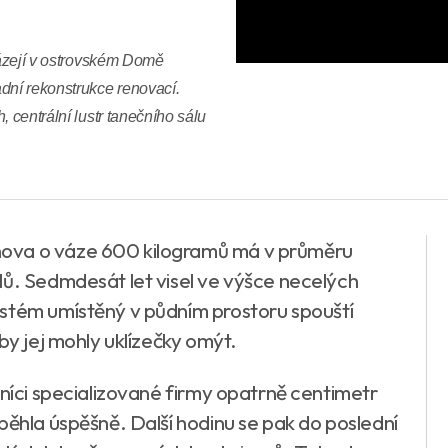
cházejí v ostrovském Domě
dní rekonstrukce renovací.
 centrální lustr tanečního sálu
ova o váze 600 kilogramů má v průměru
lů. Sedmdesát let visel ve výšce necelých
ystém umístěný v půdním prostoru spouští
by jej mohly uklízečky omýt.
vníci specializované firmy opatrně centimetr
běhla úspěšně. Další hodinu se pak do poslední