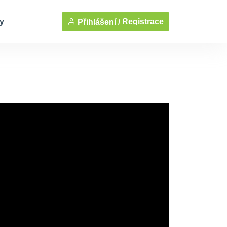
y
Registrace
Přihlášení /