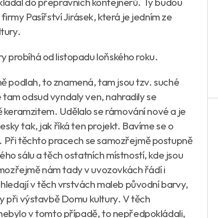
a ukládal do přepravních kontejnerů. Ty budou
firmy Pasířství Jirásek, která je jedním ze
tury.
y probíhá od listopadu loňského roku.
 podlah, to znamená, tam jsou tzv. suché
 tam odsud vyndaly ven, nahradily se
 keramzitem. Udělalo se rámování nové a je
sky tak, jak říká ten projekt. Bavíme se o
ě. Při těchto pracech se samozřejmě postupně
ho sálu a těch ostatních místností, kde jsou
mozřejmě nám tady v uvozovkách řádí i
ě hledají v těch vrstvách maleb původní barvy,
ty při výstavbě Domu kultury. V těch
 nebylo v tomto případě, to nepředpokládali,