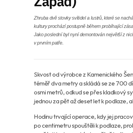
Západ)
Zhruba dvě stovky svítidel a lustrů, které se na
kultury prochází postupně během probíhající zása
Jako poslední byl nyní demontován největší z nich,
v prvním patře.
Skvost od výrobce z Kamenického Šen
téměř dva metry a skládá se ze 700 dí
osmi metrů, odkud se přes kladkový s
jednou za pět až deset let k podlaze, a
Hodinu trvající operace, kdy jej praco
po centimetru spouštěli k podlaze, pro