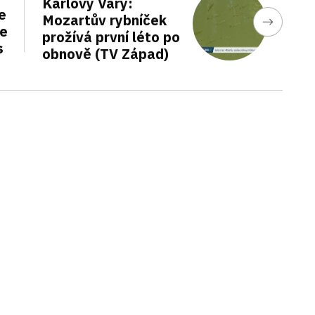
Karlovy Vary:
e
Mozartův rybníček
de
prožívá první léto po
s
obnově (TV Západ)