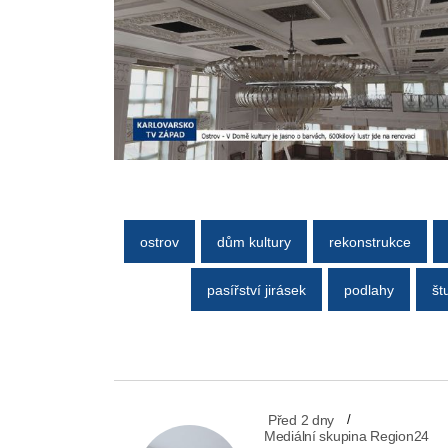
ostrov
dům kultury
rekonstrukce
pasířství jirásek
podlahy
št
Před 2 dny
Mediální skupina Region24