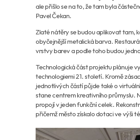
ale přišlo se na to, že tam byla částe
Pavel Čekan.
Zlaté nátěry se budou aplikovat tam, k
obyčejnější metalická barva. Restaurát
vrstvy barev a podle toho budou jedno
Technologická část projektu plánuje v
technologiemi 21. století. Kromě zása
jednotlivých částí půjde také o virtuál
stane centrem kreativního průmyslu. N
propojí v jeden funkční celek. Rekonstr
přičemž město získalo dotaci ve výši t