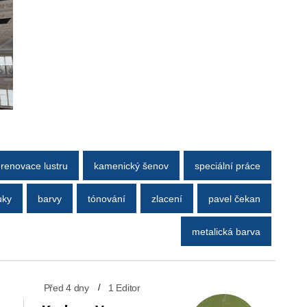
renovace lustru
kamenický šenov
speciální práce
uky
barvy
tónování
zlacení
pavel čekan
metalická barva
Před 4 dny
1 Editor