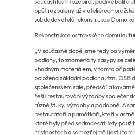
součásti lustr rozebíral, pečlivě balil 
opět rozbaleny až v ateliérech pražské 
subdodavatelů rekonstrukce Domu kul
Rekonstrukce ostrovského domu kultur
„V současné době jsme tedy po výměně
podlahy, to znamená ty zásypy se celé
vhodným materiálem, v tomto případě
položena základní podlaha, tzn. OSB de
společenském sále, předsálí a kavárn
řeší i restaurování výzdoby společenské
různé štuky, výzdoby a podobně. A sa
restaurátoři a památkáři, kteří vlastn
které byly před sedmdesáti lety použi
místnostech a samozřejmě i jestli tam