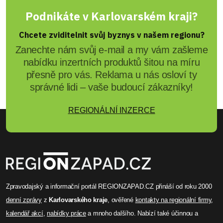
Podnikáte v Karlovarském kraji?
Chcete zviditelnit svůj byznys v našem regionu?
Zanechte nám svůj e-mail a my vám zašleme
nabídku inzertních produktů šitou na míru
přesně pro vás. Reklama u nás osloví ty
správné lidi – vaše budoucí zákazníky!
REGIONÁLNÍ INZERCE
Zpravodajský a informační portál REGIONZAPAD.CZ přináší od roku 2000
denní zprávy
z
Karlovarského kraje
, ověřené
kontakty na regionální firmy
,
kalendář akcí
,
nabídky práce
a mnoho dalšího. Nabízí také účinnou a