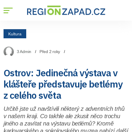
Kultura
3 Admin
Před 2 roky
Ostrov: Jedinečná výstava v
klášteře představuje betlémy
z celého světa
Určitě jste už navštívili některý z adventních trhů
v našem kraji. Co takhle ale zkusit něco trochu
jiného a zavítat na výstavu betlémů? Kromě
karlovarského a sokolovského muzea nabízí další