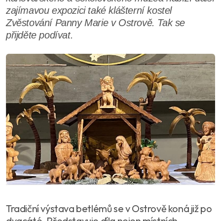
zajímavou expozici také klášterní kostel
Zvěstování Panny Marie v Ostrově. Tak se
přijděte podívat.
Tradiční výstava betlémů se v Ostrově koná již po
dvacáté. Představuje díla nejen místních