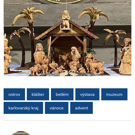
ostrov
klášter
betlém
výstava
muzeum
karlovarský kraj
vánoce
advent