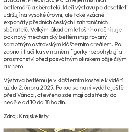
betlemářů a sběratelů, kteří výstavu po desetiletí
udržují na vysoké úrovni, ale také vzácné
exponáty předních českých i zahraničních
sběratelů. Velkým lákadlem letošního ročníku je
pak nový mechanický betlém inspirovaný
samotným ostrovským klášterním areálem. Po
zapnutí tlačítka se na něm figurky rozpohybují a
prostranství před posvátným okrskem ožije čilým
ruchem.
Výstava betlémů je v klášterním kostele k vidění
až do 2. února 2025. Pokud se na ní vydáte ještě
před Vánoci, otevřeno zde mají od středy do
neděle od 10 do 18 hodin.
Zdroj: Krajské listy