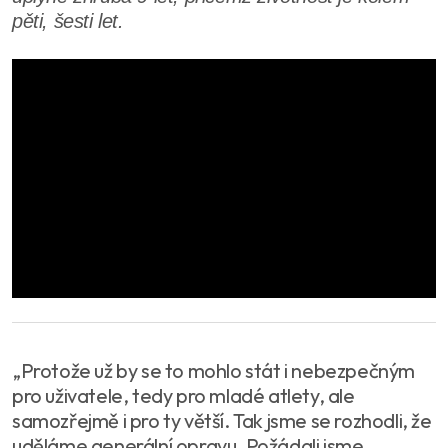
pěti, šesti let.
„Protože už by se to mohlo stát i nebezpečným
pro uživatele, tedy pro mladé atlety, ale
samozřejmě i pro ty větší. Tak jsme se rozhodli, že
uděláme generální opravu. Požádali jsme