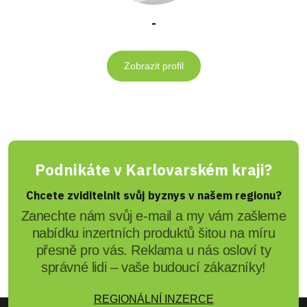
-
Zobrazit profil
Podnikáte v Karlovarském kraji?
Chcete zviditelnit svůj byznys v našem regionu?
Zanechte nám svůj e-mail a my vám zašleme
nabídku inzertních produktů šitou na míru
přesně pro vás. Reklama u nás osloví ty
správné lidi – vaše budoucí zákazníky!
REGIONÁLNÍ INZERCE