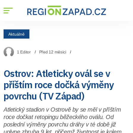
Aktuálně
1 Editor
Před 12 měsíci
Ostrov: Atleticky ovál se v
příštím roce dočká výměny
povrchu (TV Západ)
Atletický stadion v Ostrově by se měl v příštím
roce dočkat retopingu běžeckého oválu. Od
poslední výměny povrchu dráhy v té době již
uplyne zhruba 9 let, přičemž životnost je kolem