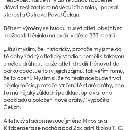
dávat realizaci jaro následujícího roku,“ popsal
starosta Ostrova Pavel Čekan.
Během výměny se budou muset atleti obejít bez
možnosti tréninku na oválu v délce 333 metrů.
„Já si myslím, že i historicky, protože my jsme do
té doby žádný atletický stadion neměli s takovou
umělou dráhou, takže atleti chodili trénovat do
parku apod. Je to i v jejich zájmu, tak věřím tomu,
že to ocení. Myslím si, že ta realizace bude trvat
nějaký měsíc, protože stržení té staré dráhy, ono
to má nějaký základní podklad, úprava toho
podkladu a položení nové dráhy,“ vypočítal
Čekan.
Atletický stadion nesoucí jméno Miroslava
Kitzbergera se nachází pod Základní školou T. G.