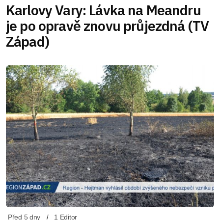
Karlovy Vary: Lávka na Meandru
je po opravě znovu průjezdná (TV
Západ)
Před 5 dny
1 Editor