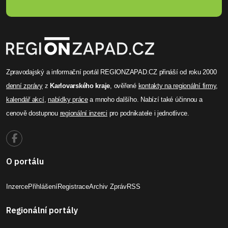
Zpravodajský a informační portál REGIONZAPAD.CZ přináší od roku 2000
denní zprávy
z
Karlovarského kraje
, ověřené
kontakty na regionální firmy
,
kalendář akcí
,
nabídky práce
a mnoho dalšího. Nabízí také účinnou a
cenově dostupnou
regionální inzerci
pro podnikatele i jednotlivce.
O portálu
Inzerce
Přihlášení
Registrace
Archiv Zpráv
RSS
Regionální portály