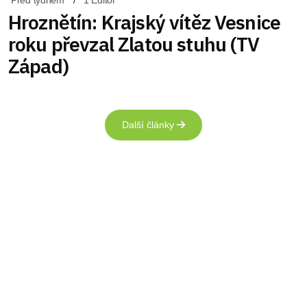
Před týdnem
1 Editor
Hroznětín: Krajský vítěz Vesnice
roku převzal Zlatou stuhu (TV
Západ)
Další články