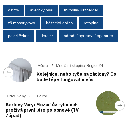
ostrov
atletický ovál
miroslav kitzberger
zš masarykova
běžecká dráha
retoping
pavel čekan
dotace
národní sportovní agentura
Včera
Mediální skupina Region24
Kolejnice, nebo tyče na záclony? Co
bude lépe fungovat u vás
Před 3 dny
1 Editor
Karlovy Vary: Mozartův rybníček
prožívá první léto po obnově (TV
Západ)