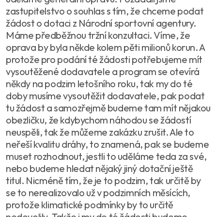
zastupitelstvo o souhlas s tím, že chceme podat
žádost o dotaci z Národní sportovní agentury.
Máme předběžnou tržní konzultaci. Víme, že
oprava by byla někde kolem pěti milionů korun. A
protože pro podání té žádosti potřebujeme mít
vysoutěžené dodavatele a program se otevírá
někdy na podzim letošního roku, tak my do té
doby musíme vysoutěžit dodavatele, pak podat
tu žádost a samozřejmě budeme tam mít nějakou
obezličku, že kdybychom náhodou se žádostí
neuspěli, tak že můžeme zakázku zrušit. Ale to
neřeší kvalitu dráhy, to znamená, pak se budeme
muset rozhodnout, jestli to uděláme teda za své,
nebo budeme hledat nějaký jiný dotační ještě
titul. Nicméně tím, že je to podzim, tak určitě by
se to nerealizovalo už v podzimních měsících,
protože klimatické podmínky by to určitě
nedovolily. Takže i my do té žádosti budeme